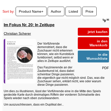
Sort by:
Product Name+
Author
Listed
Price
$
.95
9
Im Fokus Nr. 20: In Zeitlupe
jetzt kaufen
Christian Scherer
in den
Der Vorführende
Warenkorb
demonstriert, dass die
Zuschauer nicht erkennen
können, wie ein Kunststück
in die
funktioniert, selbst wenn er
Wunschliste
alles in Zeitlupe ausführt.
Das Faszinierende an der
PDF
Zauberkunst ist, dass dabei
scheinbar Dinge passieren,
die eigentlich gar nicht möglich sind. Das, was die
Zuschauer sehen, erklärt nicht, wie oder warum
diese Dinge passieren.
Um dies zu illustrieren, lässt der Vorführende eine in die Mitte des Spiels
gesteckte Karte durch dreimaliges Riffeln der vorderen Schmalseite des
Spiels wieder nach oben zurückwandern.
Um auszuschliessen, dass ein Duplikat der...