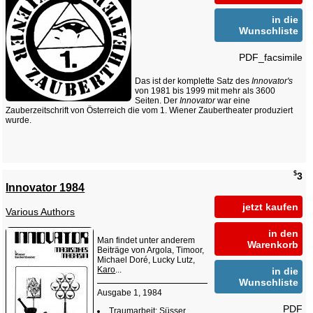
in die
Wunschliste
PDF_facsimile
Das ist der komplette Satz des
Innovator's
von 1981 bis 1999 mit mehr als 3600
Seiten. Der
Innovator
war eine
Zauberzeitschrift von Österreich die vom 1. Wiener Zaubertheater produziert
wurde.
$
3
Innovator 1984
jetzt kaufen
Various Authors
in den
Man findet unter anderem
Warenkorb
Beiträge von Argola, Timoor,
Michael Doré, Lucky Lutz,
Karo
...
in die
Wunschliste
Ausgabe 1, 1984
PDF
Traumarbeit: Süsser