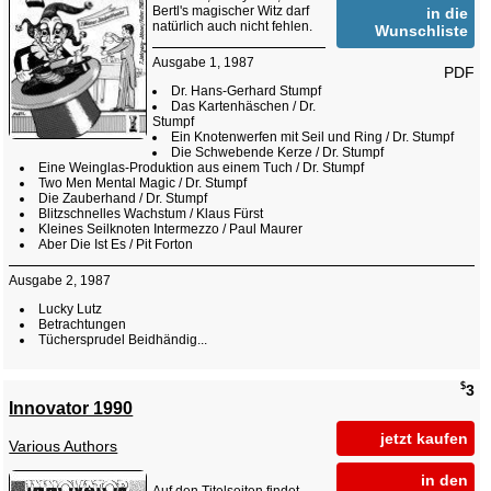
Bertl's magischer Witz darf
in die
natürlich auch nicht fehlen.
Wunschliste
Ausgabe 1, 1987
PDF
Dr. Hans-Gerhard Stumpf
Das Kartenhäschen / Dr.
Stumpf
Ein Knotenwerfen mit Seil und Ring / Dr. Stumpf
Die Schwebende Kerze / Dr. Stumpf
Eine Weinglas-Produktion aus einem Tuch / Dr. Stumpf
Two Men Mental Magic / Dr. Stumpf
Die Zauberhand / Dr. Stumpf
Blitzschnelles Wachstum / Klaus Fürst
Kleines Seilknoten Intermezzo / Paul Maurer
Aber Die Ist Es / Pit Forton
Ausgabe 2, 1987
Lucky Lutz
Betrachtungen
Tüchersprudel Beidhändig...
$
3
Innovator 1990
jetzt kaufen
Various Authors
in den
Auf den Titelseiten findet