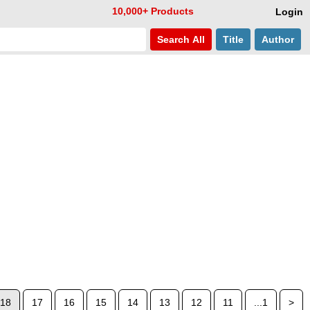
10,000+ Products
Login
Search
All
Title
Author
18
17
16
15
14
13
12
11
...1
>