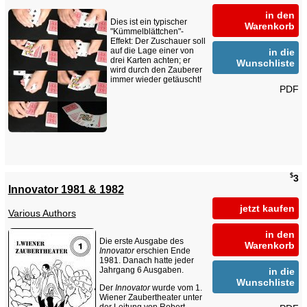
in den
Dies ist ein typischer
Warenkorb
"Kümmelblättchen"-
Effekt: Der Zuschauer soll
auf die Lage einer von
in die
drei Karten achten; er
Wunschliste
wird durch den Zauberer
immer wieder getäuscht!
PDF
$
3
Innovator 1981 & 1982
jetzt kaufen
Various Authors
in den
Die erste Ausgabe des
Warenkorb
Innovator
erschien Ende
1981. Danach hatte jeder
Jahrgang 6 Ausgaben.
in die
Wunschliste
Der
Innovator
wurde vom 1.
Wiener Zaubertheater unter
der Leitung von
Robert