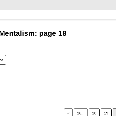
 Mentalism: page 18
at
<
26...
20
19