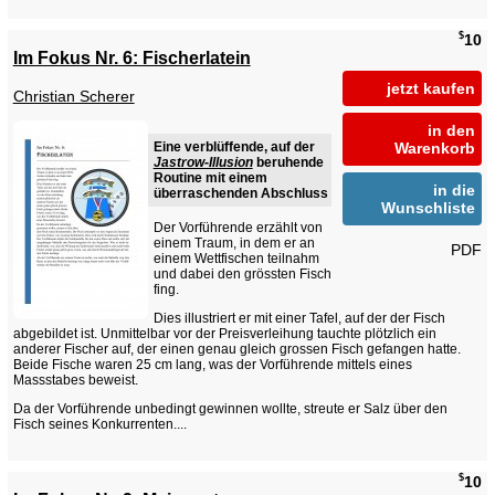
$
10
Im Fokus Nr. 6: Fischerlatein
jetzt kaufen
Christian Scherer
in den
Eine verblüffende, auf der
Warenkorb
Jastrow-Illusion
beruhende
Routine mit einem
in die
überraschenden Abschluss
Wunschliste
Der Vorführende erzählt von
einem Traum, in dem er an
PDF
einem Wettfischen teilnahm
und dabei den grössten Fisch
fing.
Dies illustriert er mit einer Tafel, auf der der Fisch
abgebildet ist. Unmittelbar vor der Preisverleihung tauchte plötzlich ein
anderer Fischer auf, der einen genau gleich grossen Fisch gefangen hatte.
Beide Fische waren 25 cm lang, was der Vorführende mittels eines
Massstabes beweist.
Da der Vorführende unbedingt gewinnen wollte, streute er Salz über den
Fisch seines Konkurrenten....
$
10