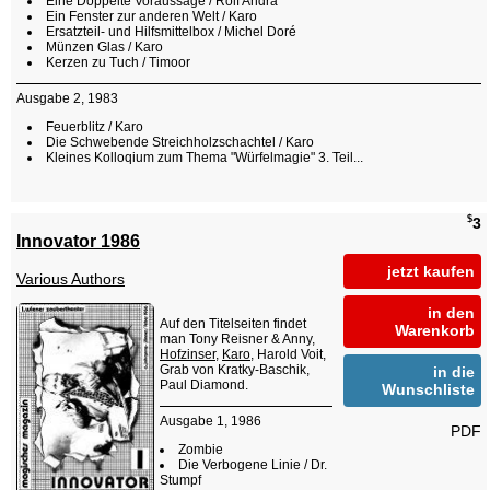
Eine Doppelte Voraussage / Rolf Andra
Ein Fenster zur anderen Welt / Karo
Ersatzteil- und Hilfsmittelbox / Michel Doré
Münzen Glas / Karo
Kerzen zu Tuch / Timoor
Ausgabe 2, 1983
Feuerblitz / Karo
Die Schwebende Streichholzschachtel / Karo
Kleines Kolloqium zum Thema "Würfelmagie" 3. Teil...
$
3
Innovator 1986
jetzt kaufen
Various Authors
in den
Auf den Titelseiten findet
Warenkorb
man Tony Reisner & Anny,
Hofzinser
,
Karo
, Harold Voit,
Grab von Kratky-Baschik,
in die
Paul Diamond.
Wunschliste
Ausgabe 1, 1986
PDF
Zombie
Die Verbogene Linie / Dr.
Stumpf