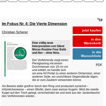
$
10
Im Fokus Nr. 4: Die Vierte Dimension
jetzt kaufen
Christian Scherer
in den
Eine völlig neue
Warenkorb
Interpretation von Silent
Moras Routine Four Balls
in die
and Net – ohne Netz.
Wunschliste
Der Vorführende zeigt einen
Plexiglasring mit einem
PDF
Durchmesser von 18 cm vor
und erklärt, es handle sich
um eine Art Portal zu einer anderen Dimension, einer
anderen Seite, wo unsichtbare Gegenstände lägen,
die er zum Zaubern verwenden könne.
Als Beweis dafür greift er durch den Ring und produziert zunächst –
irrtümlicherweise – einen Würfel, dann zwei weisse Kugeln. Wird die zweite
Kugel auf den Tisch gelegt, verschwindet sie und wird aus der Jackentasche
des Vorführenden wieder...