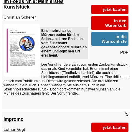
Im Fokus Nr. 9: Mein erstes
Kunststück
jetzt kaufen
Christian Scherer
in den
Warenkorb
Eine mehrphasige
Münzenroutine für den
in die
Salon, an deren Ende eine
Wunschliste
vom Zuschauer
gekennzeichnete Münze an
einem unmöglichen Ort
PDF
erscheint.
Der Vorführende erzählt vom ersten Zauberkunststück,
das er als Kind vorgeführt hat. Er entnimmt einer
Sparbüchse (Zündholzschachtel), die auch seine
Lieblingsmurmel enthält, zwei Münzen. Eine dritte leiht
er sich vom Publikum aus. Diese wird gekennzeichnet. Die drei Münzen
wandern in ein Tuch. Danach wandern Sie aus dem Tuch in die
Streichholzschachtel zurück. Doch dort kommen nur zwei Münzen an, die
Münze des Zuschauers fehlt. Der Vorführende...
$
5
Impromo
jetzt kaufen
Lothar Vogt