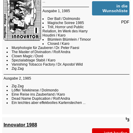
...
in die
Wunschliste
Ausgabe 1, 1985
Der Ball / Dolmondo
PDF
Magische Soiree 1985
Trill, Horror und Public
Relation, Im Werk des Harry
Houdini / Karo
Blümlein Blümlein / Timoor
Closed / Karo
Murphologie für Zauberer / Dr. Peter Faesi
The Master of Divination / Rolf Andra
Clown Magic / Doré
Spezialablage Stabil / Karo
Vanishing Tobacco Factory / Dr. Apostol Wild
Zig Zag
Ausgabe 2, 1985
Zig Zag
Löffel Telekinese / Dolmondo
Eine Reise ins Zauberland / Karo
Dead Name Duplication / Rolf Andra
Ein leichtes aber effektvolles Kartenstechen ...
$
3
Innovator 1988