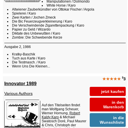
Manipulationen / Dolmondo
White Horse / Karo
Altwiener Zauberkünstler von Ottokar Fischer / Argola
Spielerei / Karo
Zwei Karten / Jochen Zmeck
Die Bic Feuerzeugverkleinerung / Karo
Die Verschwindende Zigarettenpackung / Karo
Papier zu Geld / Wizardo
Diktate des Unbewußten / Karo
Zombie: Die Schwebende Kerze
Ausgabe 2, 1986
Kratky-Baschik
Tuch aus Karte / Karo
Die Testmasch. / Karo
Wenn Uns Die Kleinen...
$
★★★★★
3
Innovator 1989
jetzt kaufen
Various Authors
in den
Auf den Titelseiten findet
Warenkorb
man Wolfgang Scheuer,
Werner Hornung,
Robert
Kaldy Karo
& Michael
in die
Swatosch Doré, Paul Maurer
Wunschliste
& Chris, Christoph der