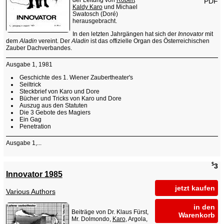
PDF
Kaldy Karo
und Michael
Swatosch (Doré)
herausgebracht.
In den letzten Jahrgängen hat sich der
Innovator
mit
dem
Aladin
vereint. Der
Aladin
ist das offizielle Organ des Österreichischen
Zauber Dachverbandes.
Ausgabe 1, 1981
Geschichte des 1. Wiener Zaubertheater's
Seiltrick
Steckbrief von Karo und Dore
Bücher und Tricks von Karo und Dore
Auszug aus den Statuten
Die 3 Gebote des Magiers
Ein Gag
Penetration
Ausgabe 1,...
$
3
Innovator 1985
jetzt kaufen
Various Authors
in den
Beiträge von Dr. Klaus Fürst,
Warenkorb
Mr. Dolmondo,
Karo
, Argola,