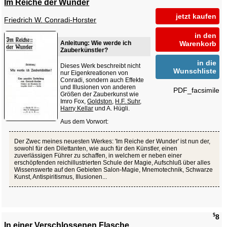
Im Reiche der Wunder
jetzt kaufen
Friedrich W. Conradi-Horster
in den
Anleitung: Wie werde ich
Warenkorb
Zauberkünstler?
in die
Dieses Werk beschreibt nicht
Wunschliste
nur Eigenkreationen von
Conradi, sondern auch Effekte
und Illusionen von anderen
PDF_facsimile
Größen der Zauberkunst wie
Imro Fox,
Goldston
,
H.F. Suhr
,
Harry Kellar
und A. Hügli.
Aus dem Vorwort:
Der Zwec meines neuesten Werkes: 'Im Reiche der Wunder' ist nun der,
sowohl für den Dilettanten, wie auch für den Künstler, einen
zuverlässigen Führer zu schaffen, in welchem er neben einer
erschöpfenden reichillustrierten Schule der Magie, Aufschluß über alles
Wissenswerte auf den Gebieten Salon-Magie, Mnemotechnik, Schwarze
Kunst, Antispiritismus, Illusionen...
$
8
In einer Verschlossenen Flasche