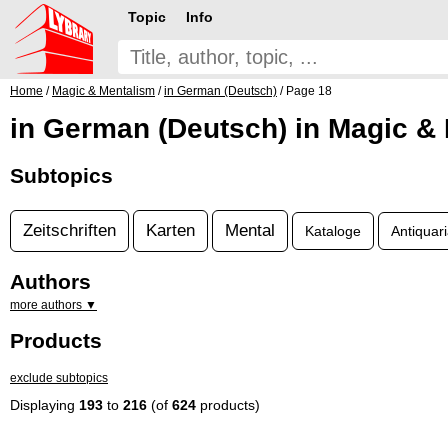
Topic
Info
Home
/
Magic & Mentalism
/
in German (Deutsch)
/ Page 18
in German (Deutsch) in Magic &
Subtopics
Zeitschriften
Karten
Mental
Kataloge
Antiquari
Authors
more authors ▼
Products
exclude subtopics
Displaying
193
to
216
(of
624
products)