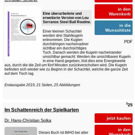
in den
Eine überarbeitete und
Warenkorb
erweiterte Version von Lou
Serranos Steel Ball Routine.
in die
Wunschliste
Einer kleinen Schachtel
werden drei Stahlkugeln
entnommen. Die Kuglen
PDF
durchdringen nacheinadner
sichtbar ein durchsichtiges
Tuch. Danach werden die Kugeln nacheinander
unsichtbar gemacht. Werden die unsichtbaren Kugeln
in eine Hand gegeben, löst dies eine Energiewelle
aus, durch die die Zeit um fünf Minuten zurückverschoben wird. Die Kugeln
befinden sich wieder wie zu Beginn in der Schachtel, welche die ganze Zeit
auf dem Tisch lag.
Erstausgabe 2019, 21 Seiten, 25 Abbildungen
$
25
Im Schattenreich der Spielkarten
jetzt kaufen
Dr. Hans-Christian Solka
in den
Dieses Buch ist IMHO bei aller
Warenkorb