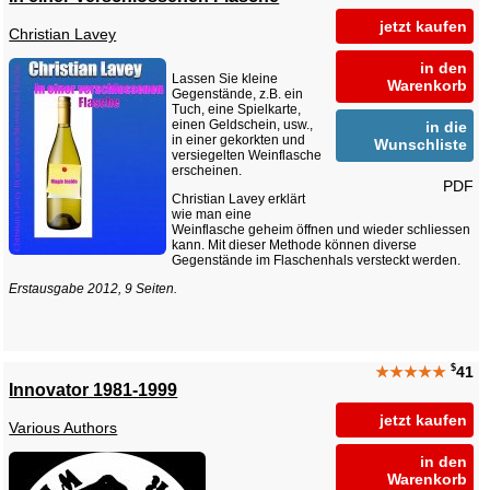
jetzt kaufen
Christian Lavey
in den
Lassen Sie kleine
Warenkorb
Gegenstände, z.B. ein
Tuch, eine Spielkarte,
einen Geldschein, usw.,
in die
in einer gekorkten und
Wunschliste
versiegelten Weinflasche
erscheinen.
PDF
Christian Lavey erklärt
wie man eine
Weinflasche geheim öffnen und wieder schliessen
kann. Mit dieser Methode können diverse
Gegenstände im Flaschenhals versteckt werden.
Erstausgabe 2012, 9 Seiten.
$
★★★★★
41
Innovator 1981-1999
jetzt kaufen
Various Authors
in den
Warenkorb