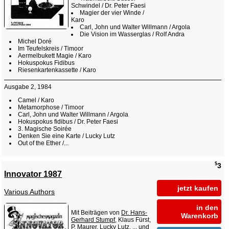
Schwindel / Dr. Peter Faesi
Magier der vier Winde /
Karo
Carl, John und Walter Willmann / Argola
Die Vision im Wasserglas / Rolf Andra
Michel Doré
Im Teufelskreis / Timoor
Aermelbukett Magie / Karo
Hokuspokus Fidibus
Riesenkartenkassette / Karo
Ausgabe 2, 1984
Camel / Karo
Metamorphose / Timoor
Carl, John und Walter Willmann / Argola
Hokuspokus fidibus / Dr. Peter Faesi
3. Magische Soirée
Denken Sie eine Karte / Lucky Lutz
Out of the Ether /...
$
3
Innovator 1987
jetzt kaufen
Various Authors
in den
Mit Beiträgen von
Dr. Hans-
Warenkorb
Gerhard Stumpf
, Klaus Fürst,
P. Maurer, Lucky Lutz, ... und