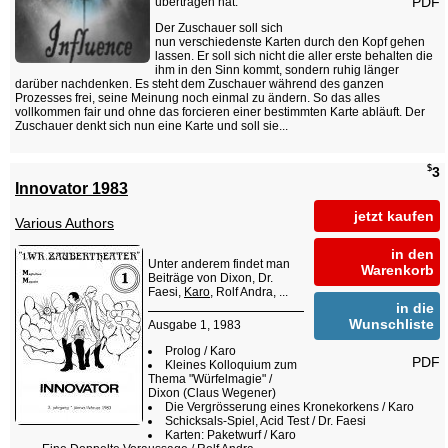
PDF
übertragen hat.
Der Zuschauer soll sich
nun verschiedenste Karten durch den Kopf gehen
lassen. Er soll sich nicht die aller erste behalten die
ihm in den Sinn kommt, sondern ruhig länger
darüber nachdenken. Es steht dem Zuschauer während des ganzen
Prozesses frei, seine Meinung noch einmal zu ändern. So das alles
vollkommen fair und ohne das forcieren einer bestimmten Karte abläuft. Der
Zuschauer denkt sich nun eine Karte und soll sie...
$
3
Innovator 1983
jetzt kaufen
Various Authors
in den
Unter anderem findet man
Warenkorb
Beiträge von Dixon, Dr.
Faesi,
Karo
, Rolf Andra, ...
in die
Wunschliste
Ausgabe 1, 1983
Prolog / Karo
PDF
Kleines Kolloquium zum
Thema "Würfelmagie" /
Dixon (Claus Wegener)
Die Vergrösserung eines Kronekorkens / Karo
Schicksals-Spiel, Acid Test / Dr. Faesi
Karten: Paketwurf / Karo