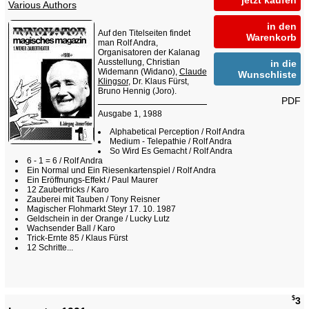
jetzt kaufen
Various Authors
in den
Auf den Titelseiten findet
Warenkorb
man Rolf Andra,
Organisatoren der Kalanag
Ausstellung, Christian
in die
Widemann (Widano),
Claude
Wunschliste
Klingsor
, Dr. Klaus Fürst,
Bruno Hennig (Joro).
PDF
Ausgabe 1, 1988
Alphabetical Perception / Rolf Andra
Medium - Telepathie / Rolf Andra
So Wird Es Gemacht / Rolf Andra
6 - 1 = 6 / Rolf Andra
Ein Normal und Ein Riesenkartenspiel / Rolf Andra
Ein Eröffnungs-Effekt / Paul Maurer
12 Zaubertricks / Karo
Zauberei mit Tauben / Tony Reisner
Magischer Flohmarkt Steyr 17. 10. 1987
Geldschein in der Orange / Lucky Lutz
Wachsender Ball / Karo
Trick-Ernte 85 / Klaus Fürst
12 Schritte...
$
3