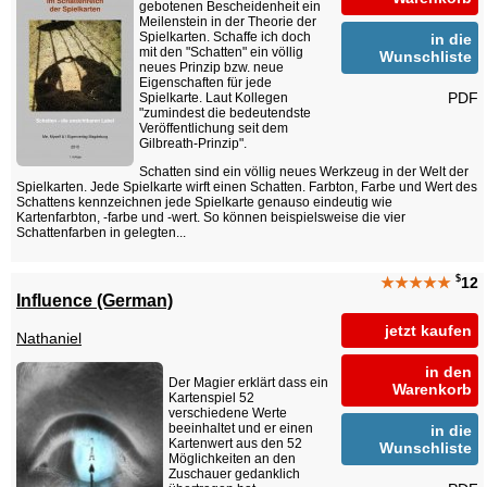
gebotenen Bescheidenheit ein
Meilenstein in der Theorie der
Spielkarten. Schaffe ich doch
in die
mit den "Schatten" ein völlig
Wunschliste
neues Prinzip bzw. neue
Eigenschaften für jede
PDF
Spielkarte. Laut Kollegen
"zumindest die bedeutendste
Veröffentlichung seit dem
Gilbreath-Prinzip".
Schatten sind ein völlig neues Werkzeug in der Welt der
Spielkarten. Jede Spielkarte wirft einen Schatten. Farbton, Farbe und Wert des
Schattens kennzeichnen jede Spielkarte genauso eindeutig wie
Kartenfarbton, -farbe und -wert. So können beispielsweise die vier
Schattenfarben in gelegten...
$
★★★★★
12
Influence (German)
jetzt kaufen
Nathaniel
in den
Der Magier erklärt dass ein
Warenkorb
Kartenspiel 52
verschiedene Werte
beeinhaltet und er einen
in die
Kartenwert aus den 52
Wunschliste
Möglichkeiten an den
Zuschauer gedanklich