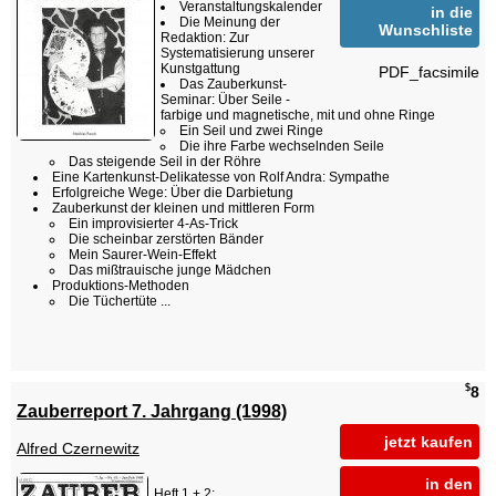
Veranstaltungskalender
in die
Die Meinung der
Wunschliste
Redaktion: Zur
Systematisierung unserer
Kunstgattung
PDF_facsimile
Das Zauberkunst-
Seminar: Über Seile -
farbige und magnetische, mit und ohne Ringe
Ein Seil und zwei Ringe
Die ihre Farbe wechselnden Seile
Das steigende Seil in der Röhre
Eine Kartenkunst-Delikatesse von Rolf Andra: Sympathe
Erfolgreiche Wege: Über die Darbietung
Zauberkunst der kleinen und mittleren Form
Ein improvisierter 4-As-Trick
Die scheinbar zerstörten Bänder
Mein Saurer-Wein-Effekt
Das mißtrauische junge Mädchen
Produktions-Methoden
Die Tüchertüte ...
$
8
Zauberreport 7. Jahrgang (1998)
jetzt kaufen
Alfred Czernewitz
in den
Heft 1 + 2: