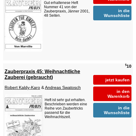
Gut erhaltenese Heft
Nummer 41 von der
in die
Zauberpraxis, Jänner 2001,
Wunschliste
48 Seiten.
$
10
Zauberpraxis 45: Weihnachtliche
Zauberei (gebraucht)
jetzt kaufen
Robert Kaldy-Karo
&
Andreas Swatosch
in den
Warenkorb
Heft ist sehr gut erhalten.
Beschrieben werden eine
in die
Reihe von Zaubertricks
Wunschliste
passend für die
Weihnachtszeit.