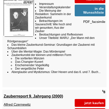
Impressum
Veranstaltungskalender
in die
Die Meinung der
Wunschliste
Redaktion: Sammeln in der
Zauberkunst
Betrachtungen im
PDF_facsimile
Sauseschritt: Wie hoch sind
wir gesunken; Aus der
Zauber
Beobachtungen und Reflexionen
Unser Titelbild: MARU: „Der Mann mit den
Röntgenaugen“
Das kleine Zauberkunst-Seminar: Grundlagen der Zauberei mit
Schaumbällen
Über die Mental-Magie: Das Mörderspiel
Zauberkunstst der kleinen und mittleren Form
Die sortierten Münzen
Das Changier-Kuvert
Erscheinender Vogelkäfig
Der vergeßliche Peter
Aberglaube und Mystizismus: Über Hexen und das 6. und 7. Buch...
$
8
Zauberreport 9. Jahrgang (2000)
jetzt kaufen
Alfred Czernewitz