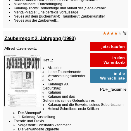
Kartenzauberei mit Jochen Zmeck: Herausgeschüttelt!
Mikrozauberei: Durchdringung
Kalanag-Tricks: Reihenfolge und Ablauf der „Säge-Szene“
Mental-Magie: Eine perfekte Voraussage
Neues auf dem Büchermarkt: Traumberuf: Zauberkünstler
Neues aus der Zauberwelt:...
$
★★★★
★
8
Zauberreport 2. Jahrgang (1993)
jetzt kaufen
Alfred Czernewitz
in den
Heft 1:
Warenkorb
Aktuelles
Liebe Zauberfreunde
in die
Veranstaltungskalender
Wunschliste
A-Z
Kalanags 90.
Geburtstag:
PDF_facsimile
Kalanag
Kalanag und das
Geheimnis seines Geburtsjahres
Kalanag und die Beweise seines Geburtsdatum
Helmut Schreibers erste Kritiken
Der Ahnenpaß
1. Kalanag-Ausstellung
Theorie und Praxis
Vorgestellt: Constantin Zachmann
Die verwandelte Zigarette