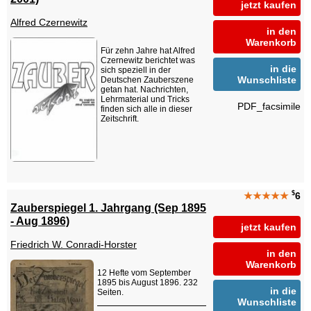
jetzt kaufen
Alfred Czernewitz
in den
Warenkorb
Für zehn Jahre hat Alfred
Czernewitz berichtet was
in die
sich speziell in der
Wunschliste
Deutschen Zauberszene
getan hat. Nachrichten,
Lehrmaterial und Tricks
PDF_facsimile
finden sich alle in dieser
Zeitschrift.
$
★★★★★
6
Zauberspiegel 1. Jahrgang (Sep 1895
- Aug 1896)
jetzt kaufen
Friedrich W. Conradi-Horster
in den
Warenkorb
12 Hefte vom September
1895 bis August 1896. 232
in die
Seiten.
Wunschliste