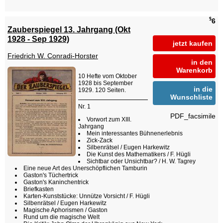
$
6
Zauberspiegel 13. Jahrgang (Okt
1928 - Sep 1929)
jetzt kaufen
Friedrich W. Conradi-Horster
in den
Warenkorb
10 Hefte vom Oktober
1928 bis September
in die
1929. 120 Seiten.
Wunschliste
Nr. 1
PDF_facsimile
Vorwort zum XIII.
Jahrgang
Mein interessantes Bühnenerlebnis
Zick-Zack
Silbenrätsel / Eugen Harkewitz
Die Kunst des Mathematikers / F. Hügli
Sichtbar oder Unsichtbar? / H. W. Tagrey
Eine neue Art des Unerschöpflichen Tamburin
Gaston's Tüchertrick
Gaston's Kaninchentrick
Briefkasten
Karten-Kunststücke: Unnütze Vorsicht / F. Hügli
Silbenrätsel / Eugen Harkewitz
Magische Aphorismen / Gaston
Rund um die magische Welt