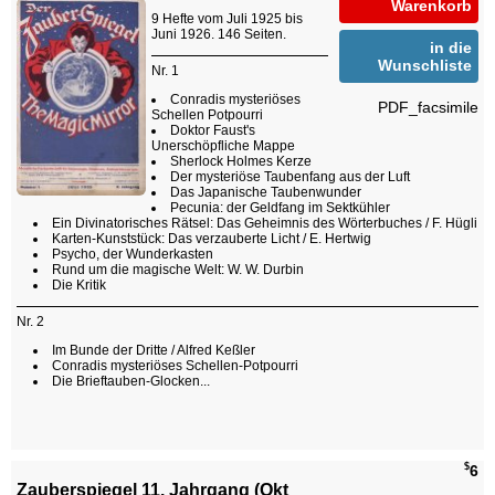
Warenkorb
9 Hefte vom Juli 1925 bis
Juni 1926. 146 Seiten.
in die
Wunschliste
Nr. 1
Conradis mysteriöses
PDF_facsimile
Schellen Potpourri
Doktor Faust's
Unerschöpfliche Mappe
Sherlock Holmes Kerze
Der mysteriöse Taubenfang aus der Luft
Das Japanische Taubenwunder
Pecunia: der Geldfang im Sektkühler
Ein Divinatorisches Rätsel: Das Geheimnis des Wörterbuches / F. Hügli
Karten-Kunststück: Das verzauberte Licht / E. Hertwig
Psycho, der Wunderkasten
Rund um die magische Welt: W. W. Durbin
Die Kritik
Nr. 2
Im Bunde der Dritte / Alfred Keßler
Conradis mysteriöses Schellen-Potpourri
Die Brieftauben-Glocken...
$
6
Zauberspiegel 11. Jahrgang (Okt