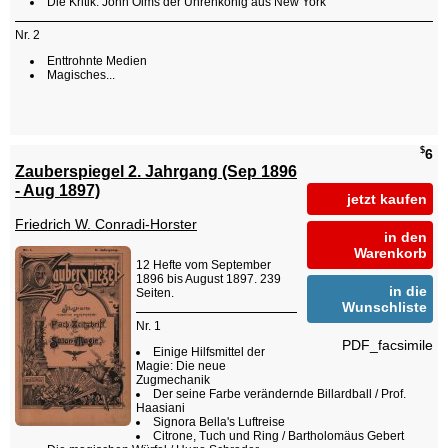
Die Kritik: John Olms der Uhrenkönig aus New York
Nr. 2
Enttrohnte Medien
Magisches...
$
6
Zauberspiegel 2. Jahrgang (Sep 1896
- Aug 1897)
jetzt kaufen
Friedrich W. Conradi-Horster
in den
Warenkorb
12 Hefte vom September
1896 bis August 1897. 239
in die
Seiten.
Wunschliste
Nr. 1
PDF_facsimile
Einige Hilfsmittel der
Magie: Die neue
Zugmechanik
Der seine Farbe verändernde Billardball / Prof.
Haasiani
Signora Bella's Luftreise
Citrone, Tuch und Ring / Bartholomäus Gebert