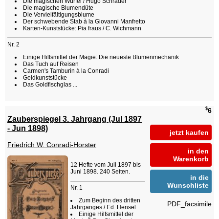
Die magischen Würfel / Hugo Schrader
Die magische Blumendüte
Die Vervielfältigungsblume
Der schwebende Stab à la Giovanni Manfretto
Karten-Kunststücke: Pia fraus / C. Wichmann
Nr. 2
Einige Hilfsmittel der Magie: Die neueste Blumenmechanik
Das Tuch auf Reisen
Carmen's Tamburin à la Conradi
Geldkunststücke
Das Goldfischglas ...
$
6
Zauberspiegel 3. Jahrgang (Jul 1897
- Jun 1898)
jetzt kaufen
Friedrich W. Conradi-Horster
in den
Warenkorb
12 Hefte vom Juli 1897 bis
Juni 1898. 240 Seiten.
in die
Wunschliste
Nr. 1
Zum Beginn des dritten
PDF_facsimile
Jahrganges / Ed. Hensel
Einige Hilfsmittel der