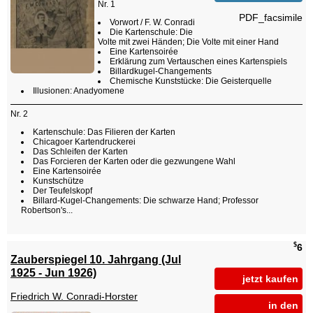
Nr. 1
PDF_facsimile
Vorwort / F. W. Conradi
Die Kartenschule: Die
Volte mit zwei Händen; Die Volte mit einer Hand
Eine Kartensoirée
Erklärung zum Vertauschen eines Kartenspiels
Billardkugel-Changements
Chemische Kunststücke: Die Geisterquelle
Illusionen: Anadyomene
Nr. 2
Kartenschule: Das Filieren der Karten
Chicagoer Kartendruckerei
Das Schleifen der Karten
Das Forcieren der Karten oder die gezwungene Wahl
Eine Kartensoirée
Kunstschütze
Der Teufelskopf
Billard-Kugel-Changements: Die schwarze Hand; Professor
Robertson's...
$
6
Zauberspiegel 10. Jahrgang (Jul
1925 - Jun 1926)
jetzt kaufen
Friedrich W. Conradi-Horster
in den