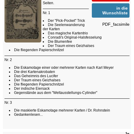
Seiten.
in die
Wunschliste
Nr. 1
Der "Pick-Pocket" Trick
PDF_facsimile
Die Seelenwanderung
der Karten
Das magische Kartentrio
Conradi's Original-Halsfesselung
Die Blumenfee
Der Traum eines Geizhalses
Die fliegenden Papierschnitzel
Nr. 2
Die Eskamotage einer oder mehrerer Karten nach Karl Meyer
Die drei Kartenakrobaten
Das Geheimnis des Lucifer
Der Traum eines Geizhalses
Die fliegenden Papierschnitzel
Der indische Eiersack
Gegenstände aus dem "Weltausstellungs-Cylinder"
Nr. 3
Die maskierte Eskamotage mehrerer Karten / Dr. Rohnstein
Gedankenlesen...
$