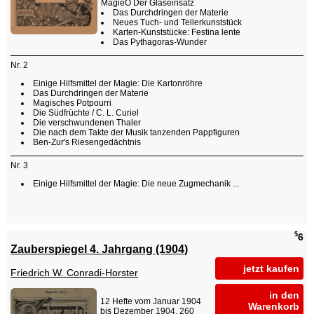
MagieÖ Der Glaseinsatz
Das Durchdringen der Materie
Neues Tuch- und Tellerkunststück
Karten-Kunststücke: Festina lente
Das Pythagoras-Wunder
Nr. 2
Einige Hilfsmittel der Magie: Die Kartonröhre
Das Durchdringen der Materie
Magisches Potpourri
Die Südfrüchte / C. L. Curiel
Die verschwundenen Thaler
Die nach dem Takte der Musik tanzenden Pappfiguren
Ben-Zur's Riesengedächtnis
Nr. 3
Einige Hilfsmittel der Magie: Die neue Zugmechanik ...
$
6
Zauberspiegel 4. Jahrgang (1904)
jetzt kaufen
Friedrich W. Conradi-Horster
in den
12 Hefte vom Januar 1904
Warenkorb
bis Dezember 1904. 260