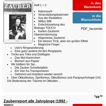
in den
Heft 1 + 2:
Warenkorb
Impressum
Veranstaltungskalender
in die
Aus der Redaktion
Wunschliste
Wittus Witt
Entschlüsselung des
Beitrags TOUCH
PDF_facsimile
Karten-Zauberei:
Übereinstimmung
Allgemeine Zauberei
Ein kleiner Trick, aber ein großer Effekt
Magische Finger
Udo's Ringwanderung
Eine ganz andere Art des Ringspiels
Tricks aus Triks und DeMagier
Das Mal-Kaninchen
Blumen aus Papier
Wir blättern für Sie...
Die Zauber-Schiefertafeln
Ein Vier-As-Transponieren
Getrennt und trotzdem wieder vereint
Über Okkultismus, Spiritismus, Okkultismus und Parapsychologie (24):
Die Bedeutung der Träume im Okkulten ...
$
.50
49
Zauberreport alle Jahrgänge (1992 -
2001)