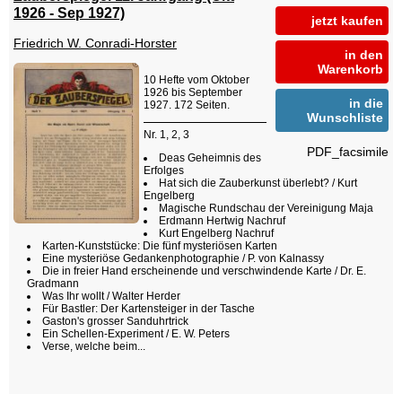
1926 - Sep 1927)
jetzt kaufen
Friedrich W. Conradi-Horster
in den
Warenkorb
10 Hefte vom Oktober
1926 bis September
in die
1927. 172 Seiten.
Wunschliste
Nr. 1, 2, 3
PDF_facsimile
Deas Geheimnis des
Erfolges
Hat sich die Zauberkunst überlebt? / Kurt
Engelberg
Magische Rundschau der Vereinigung Maja
Erdmann Hertwig Nachruf
Kurt Engelberg Nachruf
Karten-Kunststücke: Die fünf mysteriösen Karten
Eine mysteriöse Gedankenphotographie / P. von Kalnassy
Die in freier Hand erscheinende und verschwindende Karte / Dr. E.
Gradmann
Was Ihr wollt / Walter Herder
Für Bastler: Der Kartensteiger in der Tasche
Gaston's grosser Sanduhrtrick
Ein Schellen-Experiment / E. W. Peters
Verse, welche beim...