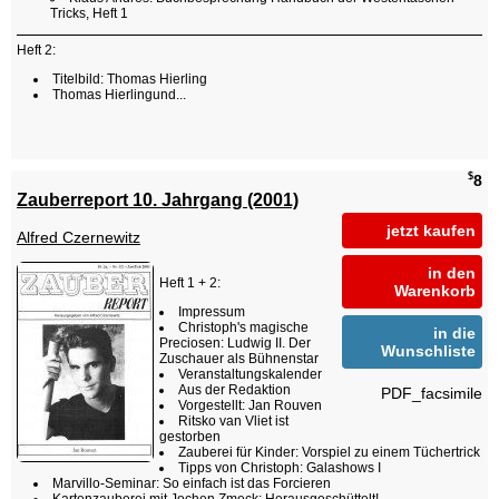
Tricks, Heft 1
Heft 2:
Titelbild: Thomas Hierling
Thomas Hierlingund...
$
8
Zauberreport 10. Jahrgang (2001)
jetzt kaufen
Alfred Czernewitz
in den
Heft 1 + 2:
Warenkorb
Impressum
Christoph's magische
in die
Preciosen: Ludwig II. Der
Wunschliste
Zuschauer als Bühnenstar
Veranstaltungskalender
Aus der Redaktion
PDF_facsimile
Vorgestellt: Jan Rouven
Ritsko van Vliet ist
gestorben
Zauberei für Kinder: Vorspiel zu einem Tüchertrick
Tipps von Christoph: Galashows I
Marvillo-Seminar: So einfach ist das Forcieren