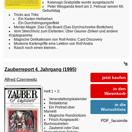
Kalanags Grabplatte wurde ausgetauscht
Peter Weyganda feiert am 2. Februar seinen 66.
Geburtstag
Tricks aus Triks
Ein Karten-Hellsehen
Ein Durchdringungseffekt
Mental-Magie: Das Clip-Board (Das Durchschreibe-Brettchen)
Vom Streichholz zum Elefanten: Über Gauner-Zinken und andere
Kryptogramme
Magische Delikatessen von Rolf Andra: Card Discovery
Moderne Kartengriffe eine Lektion von Rolf Andra
Rasch noch einen kleinen...
$
8
Zauberreport 4. Jahrgang (1995)
jetzt kaufen
Alfred Czernewitz
in den
Heft 1 + 2:
Warenkorb
Veranstaltungskalender
Redaktorial
in die
Ein Portrait über
Wunschliste
Marvelli
Magische Randnotizen
Frisch Ausgepackt -
PDF_facsimile
Buchneuheiten
Zauberei oder Das