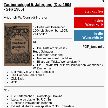
6
Zauberspiegel 5. Jahrgang (Dez 1904
- Sep 1905)
jetzt kaufen
Friedrich W. Conradi-Horster
in den
Warenkorb
12 Hefte vom Dezember
1904 bis September 1905.
in die
244 Seiten.
Wunschliste
Nr. 1
PDF_facsimile
Die Karte am Spiesse /
Hugo Schrader
Conradis Asskarten
Nur wahre Kunst macht frei
Billardball-Tricks: Wer spielt mit?
Ein Tuchkunststück in verschiedenen Variationen /
W. Zimmermann
Der Maletzki-Griff / Dr. Rohnstein
The Cannon-Ball-Globes
Zick-Zack
Jaffa
Nr. 2
Die Kartenfächer-Eskamotage / Downs
La carte du diable / H. F. C. Suhr
Dreifache Verwandlungskarten
Billardball-Tricks: Wer spielt mit? / Dr. Rohnstein