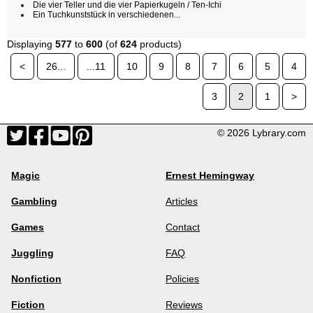
Die vier Teller und die vier Papierkugeln / Ten-Ichi
Ein Tuchkunststück in verschiedenen...
Displaying
577
to
600
(of
624
products)
<
26...
...11
10
9
8
7
6
5
4
3
2
1
>
© 2026 Lybrary.com
Magic
Ernest Hemingway
Gambling
Articles
Games
Contact
Juggling
FAQ
Nonfiction
Policies
Fiction
Reviews