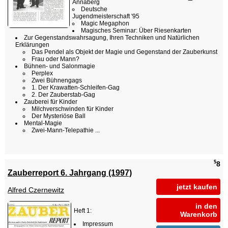
Annaberg
Deutsche
Jugendmeisterschaft '95
Magic Megaphon
Magisches Seminar: Über Riesenkarten
Zur Gegenstandswahrsagung, Ihren Techniken und Natürlichen
Erklärungen
Das Pendel als Objekt der Magie und Gegenstand der Zauberkunst
Frau oder Mann?
Bühnen- und Salonmagie
Perplex
Zwei Bühnengags
1. Der Krawatten-Schleifen-Gag
2. Der Zauberstab-Gag
Zauberei für Kinder
Milchverschwinden für Kinder
Der Mysteriöse Ball
Mental-Magie
Zwei-Mann-Telepathie ...
$
8
Zauberreport 6. Jahrgang (1997)
jetzt kaufen
Alfred Czernewitz
in den
Heft 1:
Warenkorb
Impressum