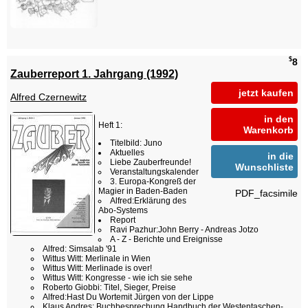
$
8
Zauberreport 1. Jahrgang (1992)
jetzt kaufen
Alfred Czernewitz
in den
Heft 1:
Warenkorb
Titelbild: Juno
Aktuelles
in die
Liebe Zauberfreunde!
Wunschliste
Veranstaltungskalender
3. Europa-Kongreß der
Magier in Baden-Baden
PDF_facsimile
Alfred:Erklärung des
Abo-Systems
Report
Ravi Pazhur:John Berry - Andreas Jotzo
A - Z - Berichte und Ereignisse
Alfred: Simsalab '91
Wittus Witt: Merlinale in Wien
Wittus Witt: Merlinade is over!
Wittus Witt: Kongresse - wie ich sie sehe
Roberto Giobbi: Titel, Sieger, Preise
Alfred:Hast Du Wortemit Jürgen von der Lippe
Klaus Andres: Buchbesprechung Handbuch der Westentaschen-