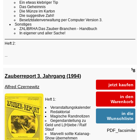
Ein etwas klebriger Tip
Das Geheimnis
Die Münze im Karton
Die suggestive Zahl!
Besetztdatenverwaltung per Computer Version 3.
Sonstiges
ZALIBRHA Das Zauber-Branchen - Handbuch
In eigener und aller Sache!
Heft 2:
...
$
8
Zauberreport 3. Jahrgang (1994)
jetzt kaufen
Alfred Czernewitz
in den
Heft 1:
Warenkorb
Veranstaltungskalender
Redaktorial
in die
Magische Randnotizen
Wunschliste
Gegendarstellung zu
Geld und L(H)iebe / Ralf
Stauf
PDF_facsimile
Marvelli sollte Kalanag-
Show übernehmen