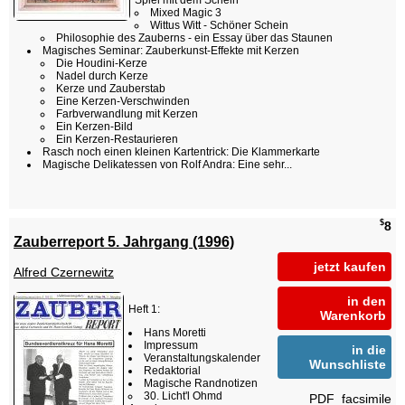
Spiel mit dem Schein
Mixed Magic 3
Wittus Witt - Schöner Schein
Philosophie des Zauberns - ein Essay über das Staunen
Magisches Seminar: Zauberkunst-Effekte mit Kerzen
Die Houdini-Kerze
Nadel durch Kerze
Kerze und Zauberstab
Eine Kerzen-Verschwinden
Farbverwandlung mit Kerzen
Ein Kerzen-Bild
Ein Kerzen-Restaurieren
Rasch noch einen kleinen Kartentrick: Die Klammerkarte
Magische Delikatessen von Rolf Andra: Eine sehr...
$
8
Zauberreport 5. Jahrgang (1996)
jetzt kaufen
Alfred Czernewitz
in den
Heft 1:
Warenkorb
Hans Moretti
Impressum
in die
Veranstaltungskalender
Wunschliste
Redaktorial
Magische Randnotizen
30. Licht'l Ohmd
PDF_facsimile