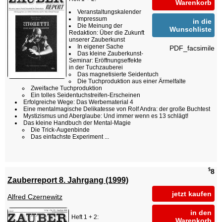
Warenkorb
Veranstaltungskalender
Impressum
in die
Die Meinung der
Wunschliste
Redaktion: Über die Zukunft
unserer Zauberkunst
In eigener Sache
PDF_facsimile
Das kleine Zauberkunst-
Seminar: Eröffnungseffekte
in der Tuchzauberei
Das magnetisierte Seidentuch
Die Tuchproduktion aus einer Ärmelfalte
Zweifache Tuchproduktion
Ein tolles Seidentuchstreifen-Erscheinen
Erfolgreiche Wege: Das Werbematerial 4
Eine mentalmagische Delikatesse von Rolf Andra: der große Buchtest
Mystizismus und Aberglaube: Und immer wenn es 13 schlägt!
Das kleine Handbuch der Mental-Magie
Die Trick-Augenbinde
Das einfachste Experiment ...
$
8
Zauberreport 8. Jahrgang (1999)
jetzt kaufen
Alfred Czernewitz
in den
Heft 1 + 2:
Warenkorb