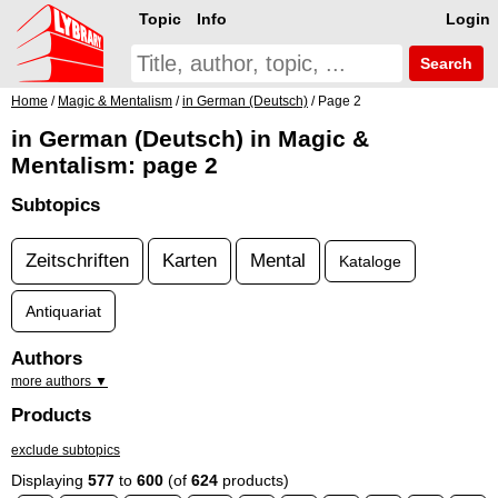
Topic
Info
Login
Search
Home
/
Magic & Mentalism
/
in German (Deutsch)
/ Page 2
in German (Deutsch) in Magic &
Mentalism: page 2
Subtopics
Zeitschriften
Karten
Mental
Kataloge
Antiquariat
Authors
more authors ▼
Products
exclude subtopics
Displaying
577
to
600
(of
624
products)