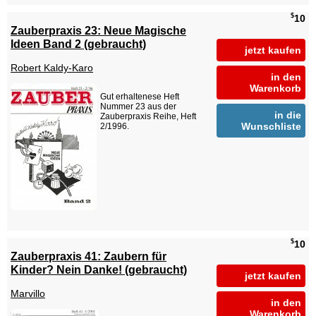
$
10
Zauberpraxis 23: Neue Magische
Ideen Band 2 (gebraucht)
jetzt kaufen
Robert Kaldy-Karo
in den
Warenkorb
Gut erhaltenese Heft
Nummer 23 aus der
in die
Zauberpraxis Reihe, Heft
Wunschliste
2/1996.
$
10
Zauberpraxis 41: Zaubern für
Kinder? Nein Danke! (gebraucht)
jetzt kaufen
Marvillo
in den
Warenkorb