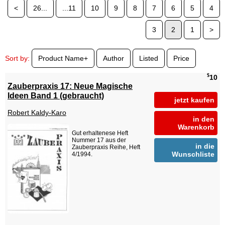
<
26...
...11
10
9
8
7
6
5
4
3
2
1
>
Sort by:
Product Name+
Author
Listed
Price
$
10
Zauberpraxis 17: Neue Magische
Ideen Band 1 (gebraucht)
jetzt kaufen
Robert Kaldy-Karo
in den
Warenkorb
Gut erhaltenese Heft
Nummer 17 aus der
in die
Zauberpraxis Reihe, Heft
Wunschliste
4/1994.