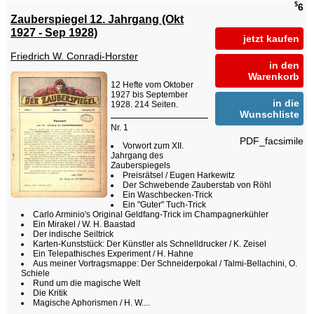
$
6
Zauberspiegel 12. Jahrgang (Okt
1927 - Sep 1928)
jetzt kaufen
Friedrich W. Conradi-Horster
in den
Warenkorb
12 Hefte vom Oktober
1927 bis September
in die
1928. 214 Seiten.
Wunschliste
Nr. 1
PDF_facsimile
Vorwort zum XII.
Jahrgang des
Zauberspiegels
Preisrätsel / Eugen Harkewitz
Der Schwebende Zauberstab von Röhl
Ein Waschbecken-Trick
Ein "Guter" Tuch-Trick
Carlo Arminio's Original Geldfang-Trick im Champagnerkühler
Ein Mirakel / W. H. Baastad
Der indische Seiltrick
Karten-Kunststück: Der Künstler als Schnelldrucker / K. Zeisel
Ein Telepathisches Experiment / H. Hahne
Aus meiner Vortragsmappe: Der Schneiderpokal / Talmi-Bellachini, O.
Schiele
Rund um die magische Welt
Die Kritik
Magische Aphorismen / H. W....