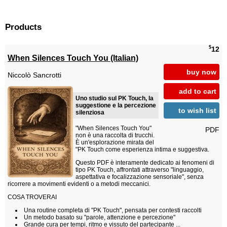
Products
$
12
When Silences Touch You (Italian)
buy now
Niccolò Sancrotti
add to cart
Uno studio sul PK Touch, la
suggestione e la percezione
to wish list
silenziosa
"When Silences Touch You"
PDF
non è una raccolta di trucchi.
È un'esplorazione mirata del
"PK Touch come esperienza intima e suggestiva.
Questo PDF è interamente dedicato ai fenomeni di
tipo PK Touch, affrontati attraverso "linguaggio,
aspettativa e focalizzazione sensoriale", senza
ricorrere a movimenti evidenti o a metodi meccanici.
COSA TROVERAI
Una routine completa di "PK Touch", pensata per contesti raccolti
Un metodo basato su "parole, attenzione e percezione"
Grande cura per tempi, ritmo e vissuto del partecipante ...