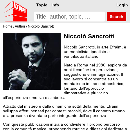
Topic
Info
Login
Search
Home
/
Author
/ Niccolò Sancrotti
Niccolò Sancrotti
Niccolò Sancrotti, in arte Efraim, è
un mentalista, ipnotista e
ventriloquo italiano.
Nato a Roma nel 1986, esplora da
anni il confine tra percezione,
suggestione e immaginazione. Il
suo lavoro si concentra su un
mentalismo intimo e atmosferico,
lontano dall’approccio
dimostrativo e più vicino
all’esperienza emotiva e simbolica.
Attratto dal mistero e dalle dinamiche sottili della mente, Efraim
sviluppa effetti pensati per contesti raccolti, dove il contatto umano
e la presenza diventano parte integrante dell’esperienza.
Con queste pubblicazioni inizia a condividere il proprio percorso
con la comunità magica, proponendo routine e riflessioni dedicate a