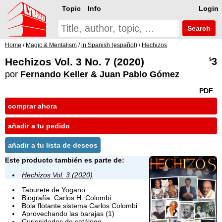
Topic
Info
Login
Search
Home
/
Magic & Mentalism
/
in Spanish (español)
/
Hechizos
Hechizos Vol. 3 No. 7 (2020)
3
$
por
Fernando Keller
&
Juan Pablo Gómez
PDF
comprar ahora
añadir a tu pedido
añadir a tu lista de deseos
Este producto también es parte de:
Hechizos Vol. 3 (2020)
Taburete de Yogano
Biografía: Carlos H. Colombi
Bola flotante sistema Carlos Colombi
Aprovechando las barajas (1)
Curiosidades de catálogo