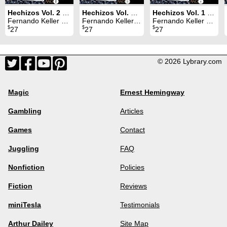
Hechizos Vol. 2 (2019)
Hechizos Vol. 3 (2020)
Hechizos Vol. 1 (2018)
Fernando Keller & Juan Pablo Gómez
Fernando Keller & Juan Pablo Gómez
Fernando Keller & Juan Pablo Gómez
$
$
$
27
27
27
© 2026 Lybrary.com
Magic
Ernest Hemingway
Gambling
Articles
Games
Contact
Juggling
FAQ
Nonfiction
Policies
Fiction
Reviews
miniTesla
Testimonials
Arthur Dailey
Site Map