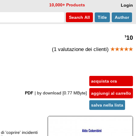
10,000+ Products
Login
Search
All
Title
Author
10
$
(1 valutazione dei clienti)
★★★★★
acquista ora
PDF
| by download
[0.77 MByte]
aggiungi al carrello
salva nella lista
i 'coprire' incidenti