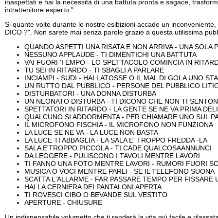
inaspettati e hai la necessità di una battuta pronta e sagace, trasfor
intrattenitore esperto."
Si quante volte durante le nostre esibizioni accade un inconvenient
DICO ?". Non sarete mai senza parole grazie a questa utilissima pubbl
QUANDO ASPETTI UNA RISATA E NON ARRIVA - UNA SOLA 
NESSUNO APPLAUDE - TI DIMENTICHI UNA BATTUTA
VAI FUORI 'I EMPO - LO SPETTACOLO COMINCIA IN RITAR
TU SEI IN RITARDO - TI SBAGLI A PARLARE
INCIAMPI - SUDI - HAI LATOSSE O IL MAL DI GOLA UNO 
UN RUTTO DAL PUBBLICO - PERSONE DEL PUBBLICO LIT
DISTURBATORI - UNA DONNA DISTURBA
UN NEONATO DISTURBA - TI DICONO CHE NON TI SENTO
SPETTATORI IN RITARDO - LA GENTE SE NE VA PRIMA DELI
QUALCUNO SI ADDORMENTA - PER CHIAMARE UNO SUL P
IL MICROFONO FISCHIA - IL MICROFONO NON FUNZIONA
LA LUCE SE NE VA - LA LUCE NON BASTA
LA LUCE TI ABBAGLIA - LA SALA E' TROPPO FREDDA -LA
SALA E'TROPPO PICCOLA - TI CADE QUALCOSAANNUNCI
DA LEGGERE - PULISCONO I TAVOLI MENTRE LAVORI
TI FANNO UNA FOTO MENTRE LAVORI - RUMORI FUORI S
MUSICA O VOCI MENTRE PARLI - SE IL TELEFONO SUONA
SCATTA L'ALLARME - FAR PASSARE TEMPO PER FISSARE
HAI LA CERNIERA DEI PANTALONI APERTA
TI ROVESCI CIBO O BEVANDE SUL VESTITO
APERTURE - CHIUSURE
Un indispensabile volumetto che ti renderà la vita più facile e rilassat