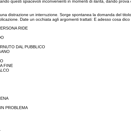
mando questi spiacevoli inconvenienti in momenti di ilarità, dando prova
e, una distrazione un interruzione. Sorge spontanea la domanda del ti
icazione. Date un occhiata agli argomenti trattati: E adesso cosa dico
PERSONA RIDE
DO
STARNUTO DAL PUBBLICO
IGANO
NO
A FINE
ALCO
CENA
 UN PROBLEMA
a