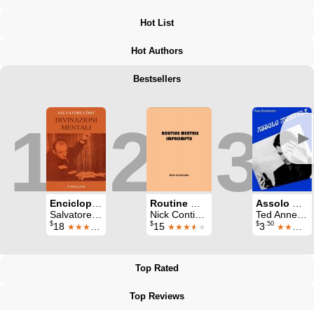
Hot List
Hot Authors
Bestsellers
1
2
3
►
Enciclopedia dell'Illusionismo vol. II: Divinazioni Mentali
Routine Mentale Impromptu (Italian)
Assolo Mentale
Salvatore Cimo
Nick Conticello
Ted Annemann
$
$
$
.50
18
15
3
★★★★★
★★★
★
★
★★★
★
Top Rated
Top Reviews