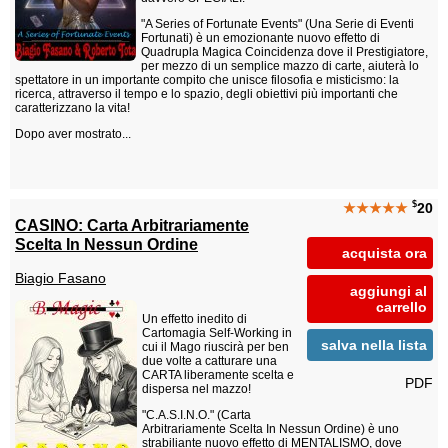
"A Series of Fortunate Events" (Una Serie di Eventi
Fortunati) è un emozionante nuovo effetto di
Quadrupla Magica Coincidenza dove il Prestigiatore,
per mezzo di un semplice mazzo di carte, aiuterà lo
spettatore in un importante compito che unisce filosofia e misticismo: la
ricerca, attraverso il tempo e lo spazio, degli obiettivi più importanti che
caratterizzano la vita!
Dopo aver mostrato...
$
★★★★★
20
CASINO: Carta Arbitrariamente
Scelta In Nessun Ordine
acquista ora
Biagio Fasano
aggiungi al
carrello
Un effetto inedito di
Cartomagia Self-Working in
salva nella lista
cui il Mago riuscirà per ben
due volte a catturare una
CARTA liberamente scelta e
PDF
dispersa nel mazzo!
"C.A.S.I.N.O." (Carta
Arbitrariamente Scelta In Nessun Ordine) è uno
strabiliante nuovo effetto di MENTALISMO, dove