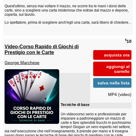
Quest'ultimo, senza mai voltare il mazzo, ne scorre tra le mani i dorsi delle
carte, sino a scegliere una carta misteriosa che estrae dal mazzo e depone,
coperta, sul tavolo.
Lo spettatore, prima di scegliere anch'egli una carta, sarà libero di chiedere...
$
10
Video-Corso Rapido di Giochi di
Prestigio con le Carte
acquista ora
George Marchese
aggiungi al
carrello
salva nella lista
MP4 (video)
Tecniche di base
Un videocorso serio e professionale per
imparare a padroneggiare un mazzo di
carte e fare splendidi trucchi in pochissimo
tempo! Giogan un vero esperto nel settore,
sia nell’esecuzione che nell’insegnamento, ti prende per mano e ti insegna
passo dopo passo le tecniche di base dei giochi di prestigio con le carte.