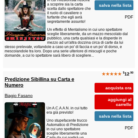
in cui l'illusionista riuscirà
a scoprire sia la carta
salva nella lista
scelta dallo spettatore che
il ruolo di cavaliere o
PDF
furfante che egli avrà
segretamente assunto!
Un effetto di Mentalismo in cui uno spettatore
sceglie liberamente, da un mazzo mescolato dal
pubblico, una carta qualsiasi e la disperde in
mezzo ad un'altra dozzina circa di carte da lui
stesso prelevate, voltandole a caso un po' di faccia e un po' di dorso, e
mescolandole tra loro. Dopo una serie ulteriore di miscugli e poche
domande, a cui lo spettatore sarà libero di scegliere...
$
.90
★★★★★
12
Predizione Sibillina su Carta e
Numero
acquista ora
Biagio Fasano
aggiungi al
carrello
Un A.C.A.A.N. in cui tutto
era già previsto!
salva nella lista
Uno stupefacente trucco
Automatico di Predizione
PDF
in cui uno spettatore
sceglie liberamente una
Carta da cui partirà un