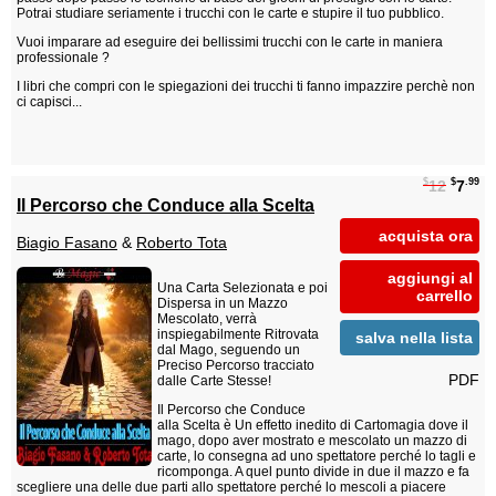
Potrai studiare seriamente i trucchi con le carte e stupire il tuo pubblico.
Vuoi imparare ad eseguire dei bellissimi trucchi con le carte in maniera
professionale ?
I libri che compri con le spiegazioni dei trucchi ti fanno impazzire perchè non
ci capisci...
$
$
.99
12
7
Il Percorso che Conduce alla Scelta
acquista ora
Biagio Fasano
&
Roberto Tota
aggiungi al
Una Carta Selezionata e poi
carrello
Dispersa in un Mazzo
Mescolato, verrà
inspiegabilmente Ritrovata
salva nella lista
dal Mago, seguendo un
Preciso Percorso tracciato
PDF
dalle Carte Stesse!
Il Percorso che Conduce
alla Scelta è Un effetto inedito di Cartomagia dove il
mago, dopo aver mostrato e mescolato un mazzo di
carte, lo consegna ad uno spettatore perché lo tagli e
ricomponga. A quel punto divide in due il mazzo e fa
scegliere una delle due parti allo spettatore perché lo mescoli a piacere