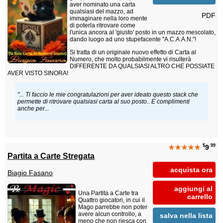
aver nominato una carta
qualsiasi del mazzo, ad
PDF
immaginare nella loro mente
di poterla ritrovare come
l'unica ancora al 'giusto' posto in un mazzo mescolato,
dando luogo ad uno stupefacente "A.C.A.A.N."!
Si tratta di un originale nuovo effetto di Carta al
Numero, che molto probabilmente vi risulterà
DIFFERENTE DA QUALSIASI ALTRO CHE POSSIATE
AVER VISTO SINORA!
"... Ti faccio le mie congratulazioni per aver ideato questo stack che
permette di ritrovare qualsiasi carta al suo posto.. E complimenti
anche per...
$
.99
★★★★★
9
Partita a Carte Stregata
acquista ora
Biagio Fasano
aggiungi al
Una Partita a Carte tra
carrello
Quattro giocatori, in cui il
Mago parrebbe non poter
avere alcun controllo, a
salva nella lista
meno che non riesca con