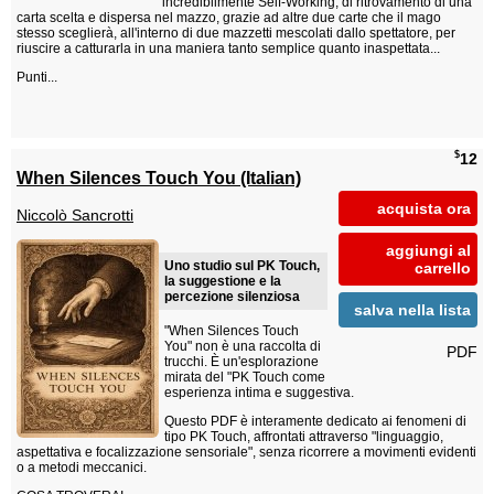
incredibilmente Self-Working, di ritrovamento di una
carta scelta e dispersa nel mazzo, grazie ad altre due carte che il mago
stesso sceglierà, all'interno di due mazzetti mescolati dallo spettatore, per
riuscire a catturarla in una maniera tanto semplice quanto inaspettata...
Punti...
$
12
When Silences Touch You (Italian)
acquista ora
Niccolò Sancrotti
aggiungi al
Uno studio sul PK Touch,
carrello
la suggestione e la
percezione silenziosa
salva nella lista
"When Silences Touch
You" non è una raccolta di
PDF
trucchi. È un'esplorazione
mirata del "PK Touch come
esperienza intima e suggestiva.
Questo PDF è interamente dedicato ai fenomeni di
tipo PK Touch, affrontati attraverso "linguaggio,
aspettativa e focalizzazione sensoriale", senza ricorrere a movimenti evidenti
o a metodi meccanici.