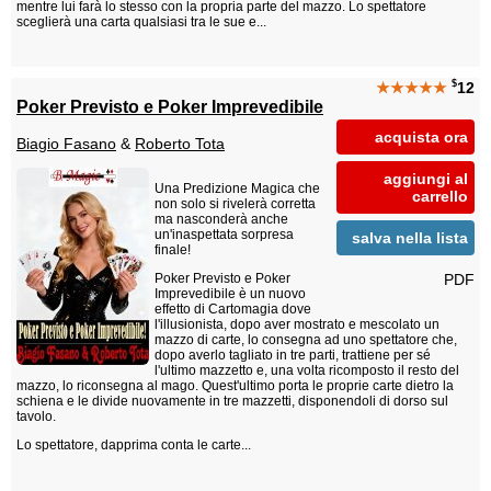
mentre lui farà lo stesso con la propria parte del mazzo. Lo spettatore
sceglierà una carta qualsiasi tra le sue e...
$
★★★★★
12
Poker Previsto e Poker Imprevedibile
acquista ora
Biagio Fasano
&
Roberto Tota
aggiungi al
Una Predizione Magica che
carrello
non solo si rivelerà corretta
ma nasconderà anche
un'inaspettata sorpresa
salva nella lista
finale!
PDF
Poker Previsto e Poker
Imprevedibile è un nuovo
effetto di Cartomagia dove
l'illusionista, dopo aver mostrato e mescolato un
mazzo di carte, lo consegna ad uno spettatore che,
dopo averlo tagliato in tre parti, trattiene per sé
l'ultimo mazzetto e, una volta ricomposto il resto del
mazzo, lo riconsegna al mago. Quest'ultimo porta le proprie carte dietro la
schiena e le divide nuovamente in tre mazzetti, disponendoli di dorso sul
tavolo.
Lo spettatore, dapprima conta le carte...