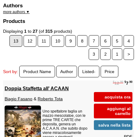
Authors
more authors ▼
Products
Displaying
1
to
27
(of
315
products)
13
12
11
10
9
8
7
6
5
4
3
2
1
>
Sort by:
Product Name
Author
Listed-
Price
$
.90
$
.90
12
7
Doppia Staffetta all' ACAAN
acquista ora
Biagio Fasano
&
Roberto Tota
aggiungi al
Uno spettatore taglia un
carrello
mazzo mescolatoe, con le
prime TRE CARTE che
deposita, genera un
salva nella lista
A.C.A.A.N. che subito dopo
viene miracolosamente
PDF