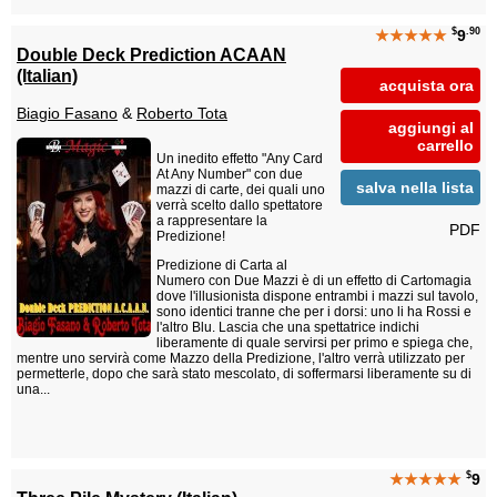
$
.90
★★★★★
9
Double Deck Prediction ACAAN
(Italian)
acquista ora
Biagio Fasano
&
Roberto Tota
aggiungi al
carrello
Un inedito effetto "Any Card
At Any Number" con due
salva nella lista
mazzi di carte, dei quali uno
verrà scelto dallo spettatore
a rappresentare la
PDF
Predizione!
Predizione di Carta al
Numero con Due Mazzi è di un effetto di Cartomagia
dove l'illusionista dispone entrambi i mazzi sul tavolo,
sono identici tranne che per i dorsi: uno li ha Rossi e
l'altro Blu. Lascia che una spettatrice indichi
liberamente di quale servirsi per primo e spiega che,
mentre uno servirà come Mazzo della Predizione, l'altro verrà utilizzato per
permetterle, dopo che sarà stato mescolato, di soffermarsi liberamente su di
una...
$
★★★★★
9