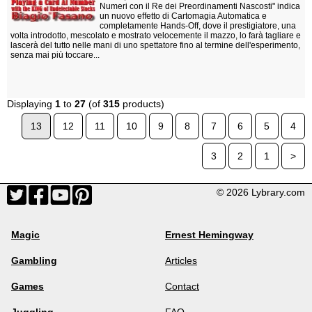
Numeri con il Re dei Preordinamenti Nascosti" indica
un nuovo effetto di Cartomagia Automatica e
completamente Hands-Off, dove il prestigiatore, una
volta introdotto, mescolato e mostrato velocemente il mazzo, lo farà tagliare e
lascerà del tutto nelle mani di uno spettatore fino al termine dell'esperimento,
senza mai più toccare...
Displaying
1
to
27
(of
315
products)
13
12
11
10
9
8
7
6
5
4
3
2
1
>
© 2026 Lybrary.com
Magic
Ernest Hemingway
Gambling
Articles
Games
Contact