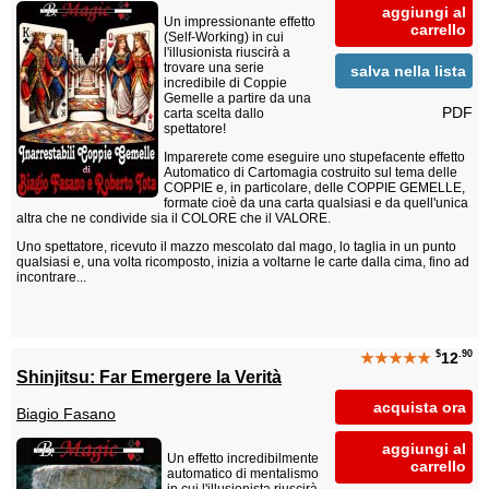
aggiungi al
Un impressionante effetto
carrello
(Self-Working) in cui
l'illusionista riuscirà a
trovare una serie
salva nella lista
incredibile di Coppie
Gemelle a partire da una
PDF
carta scelta dallo
spettatore!
Imparerete come eseguire uno stupefacente effetto
Automatico di Cartomagia costruito sul tema delle
COPPIE e, in particolare, delle COPPIE GEMELLE,
formate cioè da una carta qualsiasi e da quell'unica
altra che ne condivide sia il COLORE che il VALORE.
Uno spettatore, ricevuto il mazzo mescolato dal mago, lo taglia in un punto
qualsiasi e, una volta ricomposto, inizia a voltarne le carte dalla cima, fino ad
incontrare...
$
.90
★★★★★
12
Shinjitsu: Far Emergere la Verità
acquista ora
Biagio Fasano
aggiungi al
Un effetto incredibilmente
carrello
automatico di mentalismo