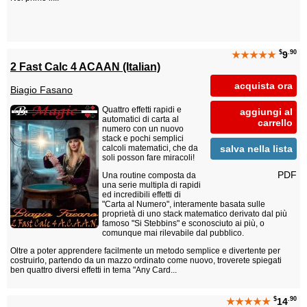
$
.90
★★★★★
9
2 Fast Calc 4 ACAAN (Italian)
acquista ora
Biagio Fasano
Quattro effetti rapidi e
aggiungi al
automatici di carta al
carrello
numero con un nuovo
stack e pochi semplici
salva nella lista
calcoli matematici, che da
soli posson fare miracoli!
PDF
Una routine composta da
una serie multipla di rapidi
ed incredibili effetti di
"Carta al Numero", interamente basata sulle
proprietà di uno stack matematico derivato dal più
famoso "Si Stebbins" e sconosciuto ai più, o
comunque mai rilevabile dal pubblico.
Oltre a poter apprendere facilmente un metodo semplice e divertente per
costruirlo, partendo da un mazzo ordinato come nuovo, troverete spiegati
ben quattro diversi effetti in tema "Any Card...
$
.90
★★★★★
14