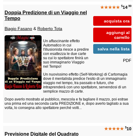
$
.90
★★★★★
14
Doppia Predizione di un Viaggio nel
Tempo
acquista ora
Biagio Fasano
&
Roberto Tota
aggiungi al
carrello
Un affascinante effetto
Automatico in cui
salva nella lista
l'illusionista riesce a predire
con esattezza le due carte
su cui lo spettatore finirà un
PDF
suo immaginario Viaggio
nel Tempo!
Un nuovissimo effetto (Self-Working) di Cartomagia
dove il mentalista predice l'esito di un immaginario
viaggio nel tempo, tra passato e futuro, che
intraprenderà con uno spettatore, servendosi di un
semplice mazzo di carte.
Dopo averlo mostrato al pubblico, mescola e fa tagliare il mazzo, poi estrae
una prima ed una seconda carta PREDIZIONE e, dopo averlo tagliato a sua
volta, lo consegna allo spettatore perché volti...
$
★★★★★
10
Previsione Digitale del Quadrato