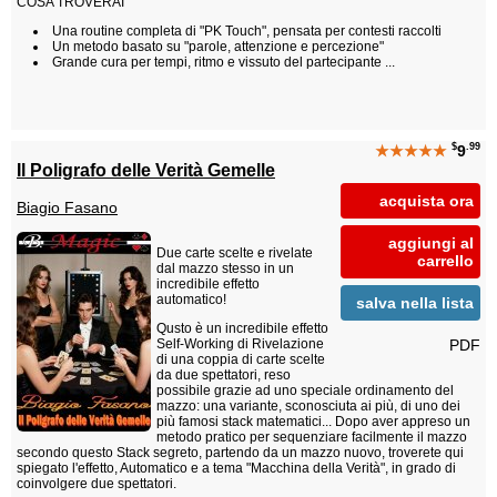
COSA TROVERAI
Una routine completa di "PK Touch", pensata per contesti raccolti
Un metodo basato su "parole, attenzione e percezione"
Grande cura per tempi, ritmo e vissuto del partecipante ...
$
.99
★★★★★
9
Il Poligrafo delle Verità Gemelle
acquista ora
Biagio Fasano
aggiungi al
Due carte scelte e rivelate
carrello
dal mazzo stesso in un
incredibile effetto
automatico!
salva nella lista
Qusto è un incredibile effetto
PDF
Self-Working di Rivelazione
di una coppia di carte scelte
da due spettatori, reso
possibile grazie ad uno speciale ordinamento del
mazzo: una variante, sconosciuta ai più, di uno dei
più famosi stack matematici... Dopo aver appreso un
metodo pratico per sequenziare facilmente il mazzo
secondo questo Stack segreto, partendo da un mazzo nuovo, troverete qui
spiegato l'effetto, Automatico e a tema "Macchina della Verità", in grado di
coinvolgere due spettatori.