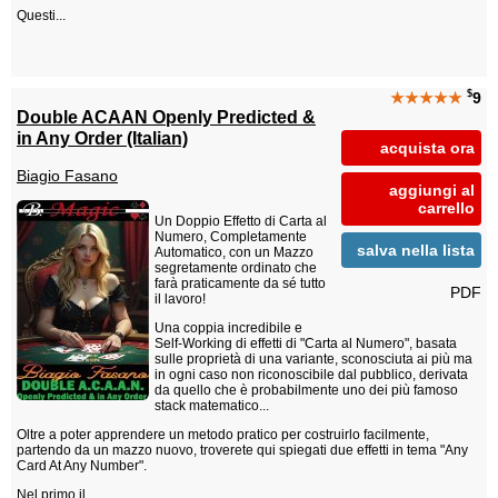
Questi...
$
★★★★★
9
Double ACAAN Openly Predicted &
in Any Order (Italian)
acquista ora
Biagio Fasano
aggiungi al
carrello
Un Doppio Effetto di Carta al
Numero, Completamente
salva nella lista
Automatico, con un Mazzo
segretamente ordinato che
farà praticamente da sé tutto
PDF
il lavoro!
Una coppia incredibile e
Self-Working di effetti di "Carta al Numero", basata
sulle proprietà di una variante, sconosciuta ai più ma
in ogni caso non riconoscibile dal pubblico, derivata
da quello che è probabilmente uno dei più famoso
stack matematico...
Oltre a poter apprendere un metodo pratico per costruirlo facilmente,
partendo da un mazzo nuovo, troverete qui spiegati due effetti in tema "Any
Card At Any Number".
Nel primo il...