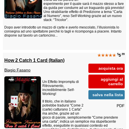
esperimento per il quale sarà il mazzo stesso a fare
da guida per condurre ad un traguardo già previsto!
Uno strabiliante effetto di Predizione a tema “Carta
al Numero”, reso Self-Working grazie ad un nuovo
stack: “Tricolor”.
Dopo aver introdotto un mazzo di carte e averlo mescolato, l’illusionista lo
consegna ad uno spettatore perché lo tagli e ricomponga a piacere. Intanto
dispone sul tavolo un cartoncino...
$
.99
★★★★★
5
How 2 Catch 1 Card (Italian)
acquista ora
Biagio Fasano
aggiungi al
Un Effetto Impromptu di
carrello
Ritrovamento,
incredibilmente Self-
Working!
salva nella lista
Il titolo, che in italiano
PDF
potrebbe tradursi "Come 2
(carte) catturano 1 Carta"
ma anche, grazie ad un
gioco di parole, semplicemente "Come prendere
una carta", indica un semplice ma stupefacente
effetto, eseguibile in qualsiasi contesto ed