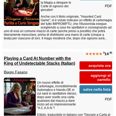
la Magia a stregare le
PDF
Carte di ognuno dei
giocatori
Anche con il titolo originale, "Haunted Card
Game", si è voluto indicare un effetto di cartomagia
del tutto IMPROMPTU, che l'illusionista esegue
scegliendo a caso tre spettatori e consegnando ad
uno di essi un comune mazzo di carte (anche preso a prestito) che potrà
liberamente mescolare, prima di distribuire una mano di carte (cinque a
testa) per ciascuno di loro. Il mago mostrerà che, dopo che ognuno avrà...
$
.90
★★★★★
14
Playing a Card At Number with the
King of Undetectable Stacks (Italian)
acquista ora
Biagio Fasano
aggiungi al
carrello
Un nuovo effetto di
Cartomagia, incredibilmente
salva nella lista
Automatico e Hands-Off, in
cui sarà lo spettatore stesso,
dopo aver scelto una carta
PDF
qualsiasi dal mazzo,a dare
inizio ad un impressionante
"A.C.A.A.N."!
II titolo, traducibile in italiano con "Giocare a Carta al