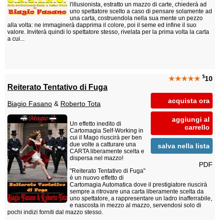
l'illusionista, estratto un mazzo di carte, chiederà ad
uno spettatore scelto a caso di pensare solamente ad
una carta, costruendola nella sua mente un pezzo
alla volta: ne immaginerà dapprima il colore, poi il seme ed infine il suo
valore. Inviterà quindi lo spettatore stesso, rivelata per la prima volta la carta
a cui...
$
★★★★★
10
Reiterato Tentativo di Fuga
acquista ora
Biagio Fasano
&
Roberto Tota
aggiungi al
Un effetto inedito di
carrello
Cartomagia Self-Working in
cui il Mago riuscirà per ben
due volte a catturare una
salva nella lista
CARTA liberamente scelta e
dispersa nel mazzo!
PDF
"Reiterato Tentativo di Fuga"
è un nuovo effetto di
Cartomagia Automatica dove il prestigiatore riuscirà
sempre a ritrovare una carta liberamente scelta da
uno spettatore, a rappresentare un ladro inafferrabile,
e nascosta in mezzo al mazzo, servendosi solo di
pochi indizi forniti dal mazzo stesso.