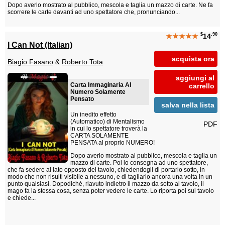
Dopo averlo mostrato al pubblico, mescola e taglia un mazzo di carte. Ne fa
scorrere le carte davanti ad uno spettatore che, pronunciando...
$
.90
★★★★★
14
I Can Not (Italian)
acquista ora
Biagio Fasano
&
Roberto Tota
aggiungi al
Carta Immaginaria Al
carrello
Numero Solamente
Pensato
salva nella lista
Un inedito effetto
(Automatico) di Mentalismo
PDF
in cui lo spettatore troverà la
CARTA SOLAMENTE
PENSATA al proprio NUMERO!
Dopo averlo mostrato al pubblico, mescola e taglia un
mazzo di carte. Poi lo consegna ad uno spettatore,
che fa sedere al lato opposto del tavolo, chiedendogli di portarlo sotto, in
modo che non risulti visibile a nessuno, e di tagliarlo ancora una volta in un
punto qualsiasi. Dopodiché, riavuto indietro il mazzo da sotto al tavolo, il
mago fa la stessa cosa, senza poter vedere le carte. Lo riporta poi sul tavolo
e chiede...