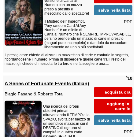
versione di Carta al
Numero con un mazzo
preso a prestito e
salva nella lista
mescolato dallo spettatore!
PDF
Il Mistero dell' Impromptu
"Any random Card At Any
Number" è un effetto di
Carta al Numero che è SEMPRE IMPROVVISABILE,
persino prendendo un mazzo di carte in prestito
(magari pure incompleto) e dandolo da mescolare
liberamente ad uno o più spettatori!
Il prestigiatore chiede di alzare un mazzettino di carte e contarle in segreto,
ricordandosene il numero. Prima di disperdere quelle carte tra il resto del
mazzo, gli chiede di mescolarle tra loro e ne fa scegliere una....
$
10
A Series of Fortunate Events (Italian)
acquista ora
Biagio Fasano
&
Roberto Tota
aggiungi al
Una ricerca dei propri
carrello
obiettivi primari,
attraversando il TEMPO e lo
SPAZIO, svolta per mezzo di
salva nella lista
un semplice mazzo,in cui il
DESTINO di ognuno si
PDF
compirà in quattro carte
davvero SPECIALI!