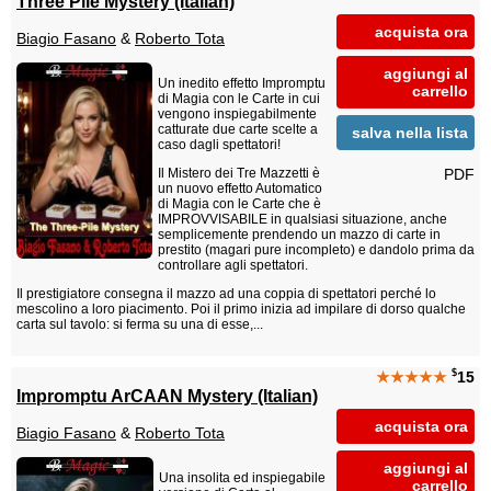
Three Pile Mystery (Italian)
acquista ora
Biagio Fasano
&
Roberto Tota
aggiungi al
Un inedito effetto Impromptu
carrello
di Magia con le Carte in cui
vengono inspiegabilmente
catturate due carte scelte a
salva nella lista
caso dagli spettatori!
PDF
Il Mistero dei Tre Mazzetti è
un nuovo effetto Automatico
di Magia con le Carte che è
IMPROVVISABILE in qualsiasi situazione, anche
semplicemente prendendo un mazzo di carte in
prestito (magari pure incompleto) e dandolo prima da
controllare agli spettatori.
Il prestigiatore consegna il mazzo ad una coppia di spettatori perché lo
mescolino a loro piacimento. Poi il primo inizia ad impilare di dorso qualche
carta sul tavolo: si ferma su una di esse,...
$
★★★★★
15
Impromptu ArCAAN Mystery (Italian)
acquista ora
Biagio Fasano
&
Roberto Tota
aggiungi al
Una insolita ed inspiegabile
carrello