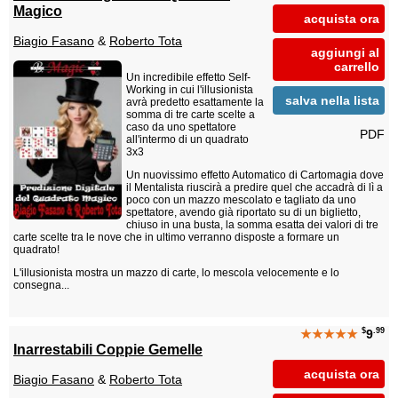
Magico
acquista ora
Biagio Fasano
&
Roberto Tota
aggiungi al
carrello
Un incredibile effetto Self-
Working in cui l'illusionista
salva nella lista
avrà predetto esattamente la
somma di tre carte scelte a
caso da uno spettatore
PDF
all'intermo di un quadrato
3x3
Un nuovissimo effetto Automatico di Cartomagia dove
il Mentalista riuscirà a predire quel che accadrà di lì a
poco con un mazzo mescolato e tagliato da uno
spettatore, avendo già riportato su di un biglietto,
chiuso in una busta, la somma esatta dei valori di tre
carte scelte tra le nove che in ultimo verranno disposte a formare un
quadrato!
L'illusionista mostra un mazzo di carte, lo mescola velocemente e lo
consegna...
$
.99
★★★★★
9
Inarrestabili Coppie Gemelle
acquista ora
Biagio Fasano
&
Roberto Tota