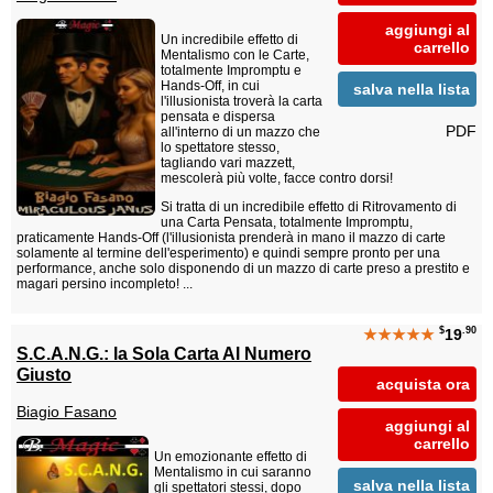
aggiungi al
Un incredibile effetto di
carrello
Mentalismo con le Carte,
totalmente Impromptu e
Hands-Off, in cui
salva nella lista
l'illusionista troverà la carta
pensata e dispersa
PDF
all'interno di un mazzo che
lo spettatore stesso,
tagliando vari mazzett,
mescolerà più volte, facce contro dorsi!
Si tratta di un incredibile effetto di Ritrovamento di
una Carta Pensata, totalmente Impromptu,
praticamente Hands-Off (l'illusionista prenderà in mano il mazzo di carte
solamente al termine dell'esperimento) e quindi sempre pronto per una
performance, anche solo disponendo di un mazzo di carte preso a prestito e
magari persino incompleto! ...
$
.90
★★★★★
19
S.C.A.N.G.: la Sola Carta Al Numero
Giusto
acquista ora
Biagio Fasano
aggiungi al
carrello
Un emozionante effetto di
Mentalismo in cui saranno
salva nella lista
gli spettatori stessi, dopo