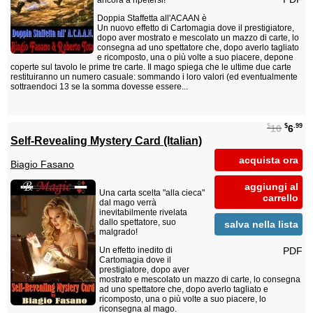
ancora a ripetersi!
Doppia Staffetta all'ACAAN è
Un nuovo effetto di Cartomagia dove il prestigiatore,
dopo aver mostrato e mescolato un mazzo di carte, lo
consegna ad uno spettatore che, dopo averlo tagliato
e ricomposto, una o più volte a suo piacere, depone
coperte sul tavolo le prime tre carte. Il mago spiega che le ultime due carte
restituiranno un numero casuale: sommando i loro valori (ed eventualmente
sottraendoci 13 se la somma dovesse essere...
$
$
.99
10
6
Self-Revealing Mystery Card (Italian)
acquista ora
Biagio Fasano
aggiungi al
Una carta scelta "alla cieca"
carrello
dal mago verrà
inevitabilmente rivelata
dallo spettatore, suo
salva nella lista
malgrado!
PDF
Un effetto inedito di
Cartomagia dove il
prestigiatore, dopo aver
mostrato e mescolato un mazzo di carte, lo consegna
ad uno spettatore che, dopo averlo tagliato e
ricomposto, una o più volte a suo piacere, lo
riconsegna al mago.