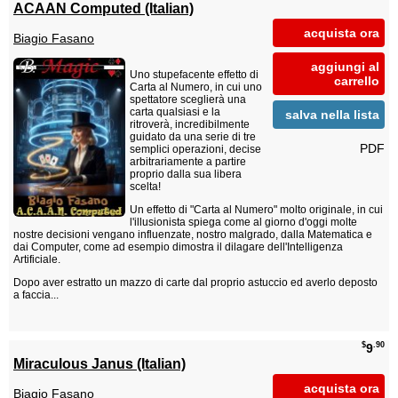
ACAAN Computed (Italian)
acquista ora
Biagio Fasano
aggiungi al
Uno stupefacente effetto di
carrello
Carta al Numero, in cui uno
spettatore sceglierà una
carta qualsiasi e la
salva nella lista
ritroverà, incredibilmente
guidato da una serie di tre
PDF
semplici operazioni, decise
arbitrariamente a partire
proprio dalla sua libera
scelta!
Un effetto di "Carta al Numero" molto originale, in cui
l'illusionista spiega come al giorno d'oggi molte
nostre decisioni vengano influenzate, nostro malgrado, dalla Matematica e
dai Computer, come ad esempio dimostra il dilagare dell'Intelligenza
Artificiale.
Dopo aver estratto un mazzo di carte dal proprio astuccio ed averlo deposto
a faccia...
$
.90
9
Miraculous Janus (Italian)
acquista ora
Biagio Fasano