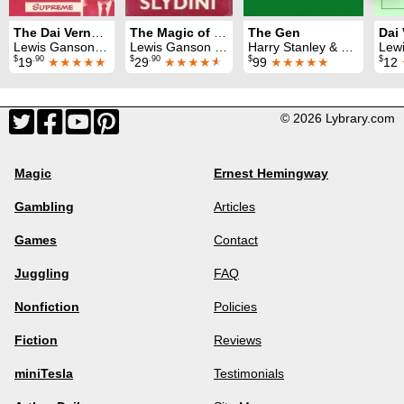
The Dai Vernon Book of Magic
The Magic of Slydini
The Gen
Lewis Ganson & Dai Vernon
Lewis Ganson & Tony Slydini
Harry Stanley & Lewis Ganson
Lewis 
$
.90
$
.90
$
$
19
★★★★★
29
★★★★
★
99
★★★★★
12
© 2026 Lybrary.com
Magic
Ernest Hemingway
Gambling
Articles
Games
Contact
Juggling
FAQ
Nonfiction
Policies
Fiction
Reviews
miniTesla
Testimonials