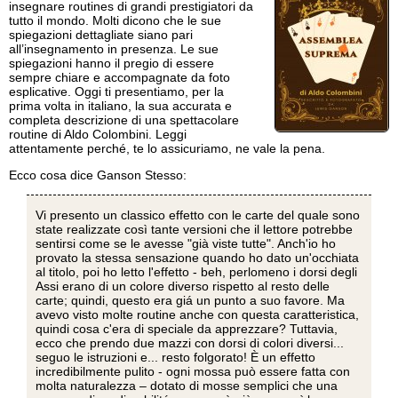
insegnare routines di grandi prestigiatori da
tutto il mondo. Molti dicono che le sue
spiegazioni dettagliate siano pari
all’insegnamento in presenza. Le sue
spiegazioni hanno il pregio di essere
sempre chiare e accompagnate da foto
esplicative. Oggi ti presentiamo, per la
prima volta in italiano, la sua accurata e
completa descrizione di una spettacolare
routine di Aldo Colombini. Leggi
attentamente perché, te lo assicuriamo, ne vale la pena.
Ecco cosa dice Ganson Stesso:
Vi presento un classico effetto con le carte del quale sono
state realizzate così tante versioni che il lettore potrebbe
sentirsi come se le avesse "già viste tutte". Anch'io ho
provato la stessa sensazione quando ho dato un'occhiata
al titolo, poi ho letto l'effetto - beh, perlomeno i dorsi degli
Assi erano di un colore diverso rispetto al resto delle
carte; quindi, questo era giá un punto a suo favore. Ma
avevo visto molte routine anche con questa caratteristica,
quindi cosa c'era di speciale da apprezzare? Tuttavia,
ecco che prendo due mazzi con dorsi di colori diversi...
seguo le istruzioni e... resto folgorato! È un effetto
incredibilmente pulito - ogni mossa può essere fatta con
molta naturalezza – dotato di mosse semplici che una