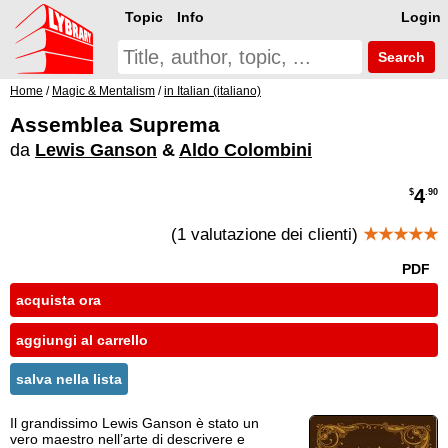
Topic
Info
Login
Search
Home
/
Magic & Mentalism
/
in Italian (italiano)
Assemblea Suprema
da
Lewis Ganson
&
Aldo Colombini
4
$
.90
(1 valutazione dei clienti)
★★★★★
PDF
acquista ora
aggiungi al carrello
salva nella lista
Il grandissimo Lewis Ganson è stato un
vero maestro nell’arte di descrivere e