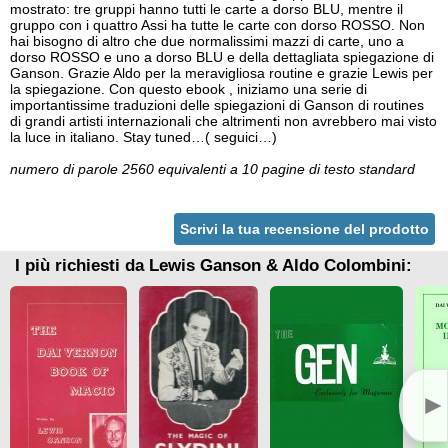
mostrato: tre gruppi hanno tutti le carte a dorso BLU, mentre il
gruppo con i quattro Assi ha tutte le carte con dorso ROSSO. Non
hai bisogno di altro che due normalissimi mazzi di carte, uno a
dorso ROSSO e uno a dorso BLU e della dettagliata spiegazione di
Ganson. Grazie Aldo per la meravigliosa routine e grazie Lewis per
la spiegazione. Con questo ebook , iniziamo una serie di
importantissime traduzioni delle spiegazioni di Ganson di routines
di grandi artisti internazionali che altrimenti non avrebbero mai visto
la luce in italiano. Stay tuned…( seguici…)
numero di parole 2560 equivalenti a 10 pagine di testo standard
Scrivi la tua recensione del prodotto
I più richiesti da Lewis Ganson & Aldo Colombini:
►