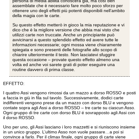
persona di media abilitá conoscerà già, ma così ben
assemblate che è necessario fare molto poco sforzo per
ottenere uno degli effetti più potenti disponibili nell’ambito
della magia con le carte.
Su questo effetto metterò in gioco la mia reputazione e vi
dico che è la migliore versione che abbia mai visto che
utilizzi carte non truccate. Anche un principiante può
avvicinarsi a questo splendido effetto ed avere tutte le
informazioni necessarie; ogni mossa viene chiaramente
spiegata e sono presenti delle fotografie allo scopo di
chiarire ulteriormente il testo. Non lasciatevi sfuggire
questa occasione – provate questo effetto almeno una
volta ed anche voi sarete grati di poter eseguire una
routine davvero di prima classe.
EFFETTO:
I quattro Assi vengono rimossi da un mazzo a dorso ROSSO e posti
a faccia in giù in fila sul tavolo. Successivamente, dodici carte
indifferenti vengono prese da un mazzo con dorso BLU e vengono
contate sopra agli Assi a dorso ROSSO – tre carte su ciascun Asso.
Ogni gruppo di tre carte con dorso BLU é sovrapposto agli Assi con
il dorso ROSSO.
Uno per uno, gli Assi lasciano i loro mazzetti e si riuniscono insieme
in un unico gruppo. L’ultimo Asso non vuole passare…a poi si
convince a farlo. Per il climax finale, ogni gruppo di carte viene