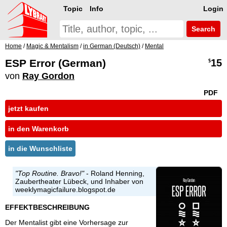
Topic
Info
Login
Search
Home
/
Magic & Mentalism
/
in German (Deutsch)
/
Mental
ESP Error (German)
15
$
von
Ray Gordon
PDF
jetzt kaufen
in den Warenkorb
in die Wunschliste
"Top Routine. Bravo!"
- Roland Henning,
Zaubertheater Lübeck, und Inhaber von
weeklymagicfailure.blogspot.de
EFFEKTBESCHREIBUNG
Der Mentalist gibt eine Vorhersage zur