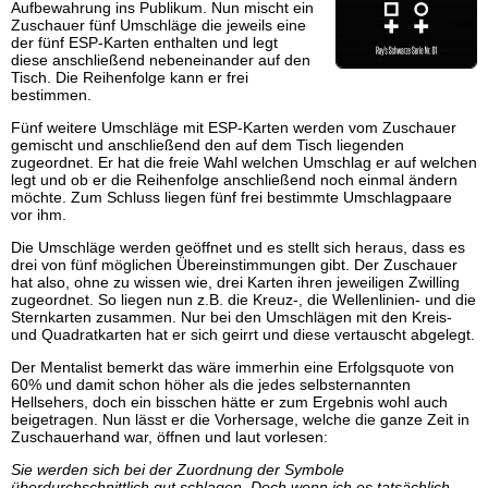
Aufbewahrung ins Publikum. Nun mischt ein
Zuschauer fünf Umschläge die jeweils eine
der fünf ESP-Karten enthalten und legt
diese anschließend nebeneinander auf den
Tisch. Die Reihenfolge kann er frei
bestimmen.
Fünf weitere Umschläge mit ESP-Karten werden vom Zuschauer
gemischt und anschließend den auf dem Tisch liegenden
zugeordnet. Er hat die freie Wahl welchen Umschlag er auf welchen
legt und ob er die Reihenfolge anschließend noch einmal ändern
möchte. Zum Schluss liegen fünf frei bestimmte Umschlagpaare
vor ihm.
Die Umschläge werden geöffnet und es stellt sich heraus, dass es
drei von fünf möglichen Übereinstimmungen gibt. Der Zuschauer
hat also, ohne zu wissen wie, drei Karten ihren jeweiligen Zwilling
zugeordnet. So liegen nun z.B. die Kreuz-, die Wellenlinien- und die
Sternkarten zusammen. Nur bei den Umschlägen mit den Kreis-
und Quadratkarten hat er sich geirrt und diese vertauscht abgelegt.
Der Mentalist bemerkt das wäre immerhin eine Erfolgsquote von
60% und damit schon höher als die jedes selbsternannten
Hellsehers, doch ein bisschen hätte er zum Ergebnis wohl auch
beigetragen. Nun lässt er die Vorhersage, welche die ganze Zeit in
Zuschauerhand war, öffnen und laut vorlesen:
Sie werden sich bei der Zuordnung der Symbole
überdurchschnittlich gut schlagen. Doch wenn ich es tatsächlich