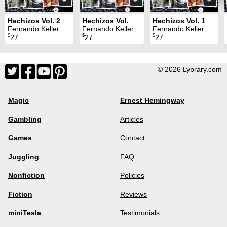
Hechizos Vol. 2 (2019)
Hechizos Vol. 3 (2020)
Hechizos Vol. 1 (2018)
Fernando Keller & Juan Pablo Gómez
Fernando Keller & Juan Pablo Gómez
Fernando Keller & Juan Pablo Gómez
$
$
$
27
27
27
© 2026 Lybrary.com
Magic
Ernest Hemingway
Gambling
Articles
Games
Contact
Juggling
FAQ
Nonfiction
Policies
Fiction
Reviews
miniTesla
Testimonials