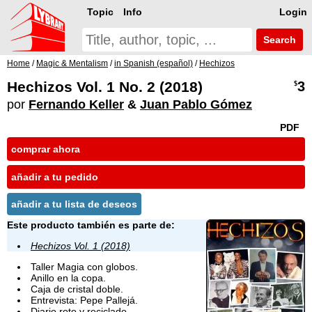
Topic
Info
Login
Search
Home
/
Magic & Mentalism
/
in Spanish (español)
/
Hechizos
Hechizos Vol. 1 No. 2 (2018)
3
$
por
Fernando Keller
&
Juan Pablo Gómez
PDF
comprar ahora
añadir a tu pedido
añadir a tu lista de deseos
Este producto también es parte de:
Hechizos Vol. 1 (2018)
Taller Magia con globos.
Anillo en la copa.
Caja de cristal doble.
Entrevista: Pepe Pallejá.
Diario roto y reciclado.