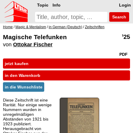
Topic
Info
Login
Search
Home
/
Magic & Mentalism
/
in German (Deutsch)
/
Zeitschriften
Magische Telefunken
25
$
von
Ottokar Fischer
PDF
jetzt kaufen
in den Warenkorb
in die Wunschliste
Diese Zeitschrift ist eine
Rarität. Nur einige wenige
Nummern wurden in
unregelmäßigen
Abständen von 1921 bis
1923 publiziert.
Herausgebracht von