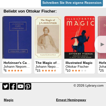
Schreiben Sie Ihre eigene Rezension
Beliebt von Ottokar Fischer:
►
Hofzinser's Card Conjuring
The Magic of J. N. Hofzinser
Illustrated Magic
Johann Nepomuk Hofzinser & Ottokar Fischer & Sam Sharpe
Johann Nepomuk Hofzinser & Ottokar Fischer & Richard Hatch
Ottokar Fischer
Johann Nepom
$
$
$
$
6
★★★★★
15
★★★★
★
10
★★★
★★
25
© 2026 Lybrary.com
Magic
Ernest Hemingway