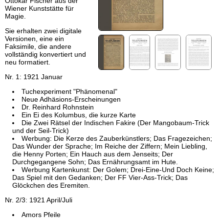
Ottokar Fischer aus der
Wiener Kunststätte für
Magie.
Sie erhalten zwei digitale
Versionen, eine ein
Faksimile, die andere
vollständig konvertiert und
neu formatiert.
Nr. 1: 1921 Januar
Tuchexperiment "Phänomenal"
Neue Adhäsions-Erscheinungen
Dr. Reinhard Rohnstein
Ein Ei des Kolumbus, die kurze Karte
Die Zwei Rätsel der Indischen Fakire (Der Mangobaum-Trick
und der Seil-Trick)
Werbung: Die Kerze des Zauberkünstlers; Das Fragezeichen;
Das Wunder der Sprache; Im Reiche der Ziffern; Mein Liebling,
die Henny Porten; Ein Hauch aus dem Jenseits; Der
Durchgegangene Sohn; Das Ernährungsamt im Hute.
Werbung Kartenkunst: Der Golem; Drei-Eine-Und Doch Keine;
Das Spiel mit den Gedanken; Der FF Vier-Ass-Trick; Das
Glöckchen des Eremiten.
Nr. 2/3: 1921 April/Juli
Amors Pfeile