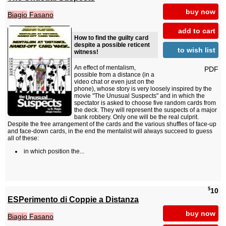
buy now
Biagio
Fasano
add to cart
How to find the guilty card
despite a possible reticent
to wish list
witness!
An effect of mentalism,
PDF
possible from a distance (in a
video chat or even just on the
phone), whose story is very loosely inspired by the
movie "The Unusual Suspects" and in which the
spectator is asked to choose five random cards from
the deck. They will represent the suspects of a major
bank robbery. Only one will be the real culprit.
Despite the free arrangement of the cards and the various shuffles of face-up
and face-down cards, in the end the mentalist will always succeed to guess
all of these:
in which position the...
$
10
ESPerimento di Coppie a Distanza
buy now
Biagio
Fasano