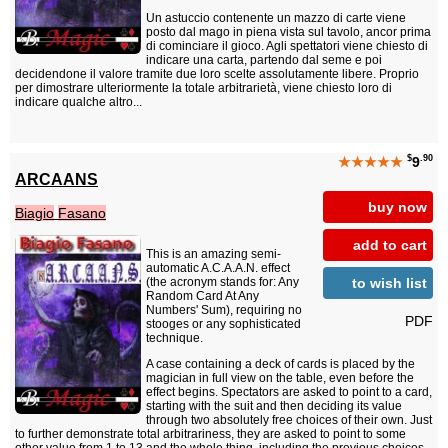
Un astuccio contenente un mazzo di carte viene
posto dal mago in piena vista sul tavolo, ancor prima
di cominciare il gioco. Agli spettatori viene chiesto di
indicare una carta, partendo dal seme e poi
decidendone il valore tramite due loro scelte assolutamente libere. Proprio
per dimostrare ulteriormente la totale arbitrarietà, viene chiesto loro di
indicare qualche altro...
$
.90
★★★★★
9
ARCAANS
buy now
Biagio
Fasano
add to cart
This is an amazing semi-
automatic A.C.A.A.N. effect
to wish list
(the acronym stands for: Any
Random Card At Any
Numbers' Sum), requiring no
PDF
stooges or any sophisticated
technique.
A case containing a deck of cards is placed by the
magician in full view on the table, even before the
effect begins. Spectators are asked to point to a card,
starting with the suit and then deciding its value
through two absolutely free choices of their own. Just
to further demonstrate total arbitrariness, they are asked to point to some