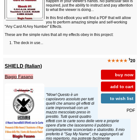
happen in your viewer's hands. No particular skill is
required, just the ability to instruct and pay attention
to what the viewer is doing...
In this first eBook you will find a PDF that will allow
you to perform amazing simple and self-working
"Any Card At Any Number" Effects.
These are the simple rules that all my effects obey in this project:
The deck in use...
$
★★★★★
20
SHIELD (Italian)
buy now
Biagio
Fasano
add to cart
"Wow! Questo è un
to wish list
capolavoro assoluto per tutti
quelli che amano gli effetti di
carte improvvisati con un
PDF
mazzo mescolato preso in
prestito. Tutti questi quattro
effetti con le carte sono delle vere e proprie
opere d'arte che lasceranno il pubblico
completamente sconcertato e sbalordito. Il mio
preferito è "Say My Name", che aggiungerò al
mio repertorio, ma potreste facilmente