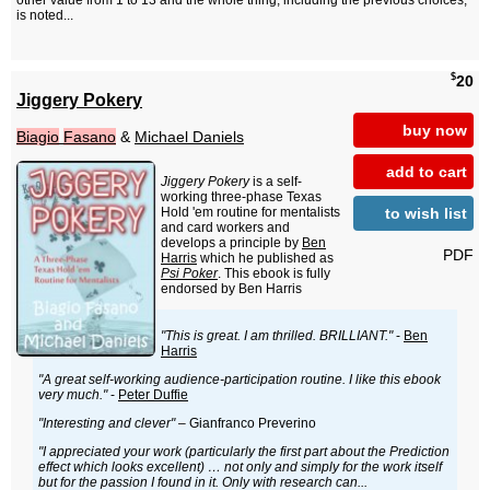
other value from 1 to 13 and the whole thing, including the previous choices,
is noted...
$
20
Jiggery Pokery
buy now
Biagio
Fasano
&
Michael Daniels
add to cart
Jiggery Pokery
is a self-
working three-phase Texas
to wish list
Hold 'em routine for mentalists
and card workers and
develops a principle by
Ben
PDF
Harris
which he published as
Psi Poker
. This ebook is fully
endorsed by Ben Harris
"This is great. I am thrilled. BRILLIANT."
-
Ben
Harris
"A great self-working audience-participation routine. I like this ebook
very much."
-
Peter Duffie
"Interesting and clever"
– Gianfranco Preverino
"I appreciated your work (particularly the first part about the Prediction
effect which looks excellent) … not only and simply for the work itself
but for the passion I found in it. Only with research can...