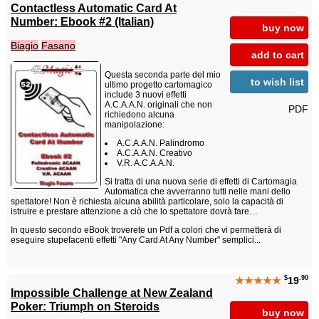
Contactless Automatic Card At
Number: Ebook #2 (Italian)
buy now
Biagio
Fasano
add to cart
Questa seconda parte del mio
to wish list
ultimo progetto cartomagico
include 3 nuovi effetti
A.C.A.A.N. originali che non
PDF
richiedono alcuna
manipolazione:
A.C.A.A.N. Palindromo
A.C.A.A.N. Creativo
V.R. A.C.A.A.N.
Si tratta di una nuova serie di effetti di Cartomagia
Automatica che avverranno tutti nelle mani dello
spettatore! Non è richiesta alcuna abilità particolare, solo la capacità di
istruire e prestare attenzione a ciò che lo spettatore dovrà fare…
In questo secondo eBook troverete un Pdf a colori che vi permetterà di
eseguire stupefacenti effetti "Any Card At Any Number" semplici...
$
.90
★★★★★
19
Impossible Challenge at New Zealand
Poker: Triumph on Steroids
buy now