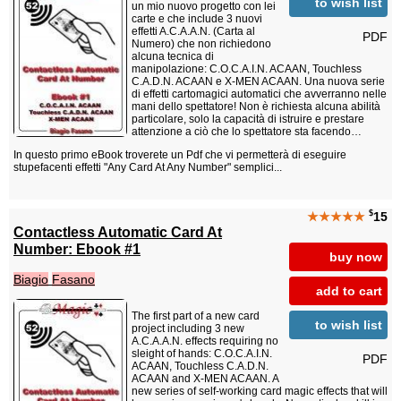
to wish list
un mio nuovo progetto con lei
carte e che include 3 nuovi
effetti A.C.A.A.N. (Carta al
PDF
Numero) che non richiedono
alcuna tecnica di
manipolazione: C.O.C.A.I.N. ACAAN, Touchless
C.A.D.N. ACAAN e X-MEN ACAAN. Una nuova serie
di effetti cartomagici automatici che avverranno nelle
mani dello spettatore! Non è richiesta alcuna abilità
particolare, solo la capacità di istruire e prestare
attenzione a ciò che lo spettatore sta facendo…
In questo primo eBook troverete un Pdf che vi permetterà di eseguire
stupefacenti effetti "Any Card At Any Number" semplici...
$
★★★★★
15
Contactless Automatic Card At
Number: Ebook #1
buy now
Biagio
Fasano
add to cart
The first part of a new card
to wish list
project including 3 new
A.C.A.A.N. effects requiring no
sleight of hands: C.O.C.A.I.N.
PDF
ACAAN, Touchless C.A.D.N.
ACAAN and X-MEN ACAAN. A
new series of self-working card magic effects that will