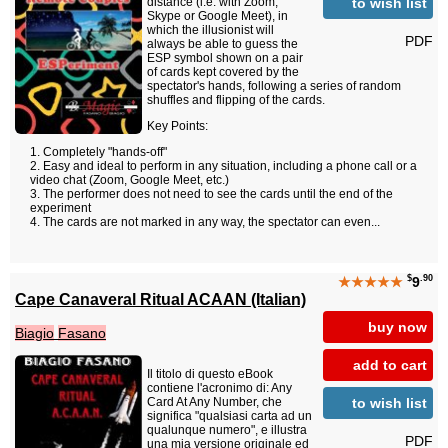
to wish list
distance (i.e. with Zoom,
Skype or Google Meet), in
which the illusionist will
PDF
always be able to guess the
ESP symbol shown on a pair
of cards kept covered by the
spectator's hands, following a series of random
shuffles and flipping of the cards.
Key Points:
Completely "hands-off"
Easy and ideal to perform in any situation, including a phone call or a
video chat (Zoom, Google Meet, etc.)
The performer does not need to see the cards until the end of the
experiment
The cards are not marked in any way, the spectator can even...
$
.90
★★★★★
9
Cape Canaveral Ritual ACAAN (Italian)
buy now
Biagio
Fasano
add to cart
Il titolo di questo eBook
contiene l'acronimo di: Any
to wish list
Card At Any Number, che
significa "qualsiasi carta ad un
qualunque numero", e illustra
PDF
una mia versione originale ed