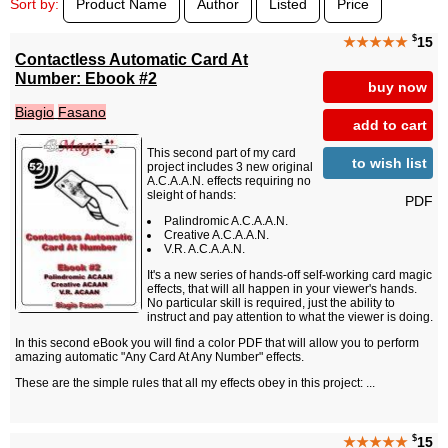
Sort by:
Product Name
Author
Listed
Price
$
★★★★★
15
Contactless Automatic Card At
Number: Ebook #2
buy now
Biagio
Fasano
add to cart
This second part of my card
to wish list
project includes 3 new original
A.C.A.A.N. effects requiring no
sleight of hands:
PDF
Palindromic A.C.A.A.N.
Creative A.C.A.A.N.
V.R. A.C.A.A.N.
It's a new series of hands-off self-working card magic
effects, that will all happen in your viewer's hands.
No particular skill is required, just the ability to
instruct and pay attention to what the viewer is doing.
In this second eBook you will find a color PDF that will allow you to perform
amazing automatic "Any Card At Any Number" effects.
These are the simple rules that all my effects obey in this project: ...
$
★★★★★
15