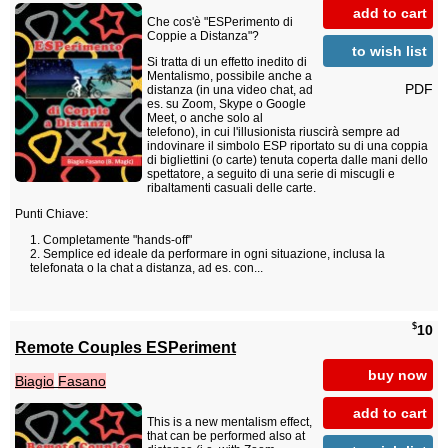
add to cart
Che cos'è "ESPerimento di
Coppie a Distanza"?
to wish list
Si tratta di un effetto inedito di
Mentalismo, possibile anche a
PDF
distanza (in una video chat, ad
es. su Zoom, Skype o Google
Meet, o anche solo al
telefono), in cui l'illusionista riuscirà sempre ad
indovinare il simbolo ESP riportato su di una coppia
di bigliettini (o carte) tenuta coperta dalle mani dello
spettatore, a seguito di una serie di miscugli e
ribaltamenti casuali delle carte.
Punti Chiave:
Completamente "hands-off"
Semplice ed ideale da performare in ogni situazione, inclusa la
telefonata o la chat a distanza, ad es. con...
$
10
Remote Couples ESPeriment
buy now
Biagio
Fasano
add to cart
This is a new mentalism effect,
that can be performed also at