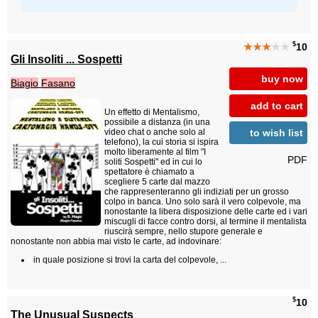
$
★★★
★★
10
Gli Insoliti ... Sospetti
buy now
Biagio
Fasano
add to cart
Un effetto di Mentalismo,
possibile a distanza (in una
to wish list
video chat o anche solo al
telefono), la cui storia si ispira
molto liberamente al film "I
PDF
soliti Sospetti" ed in cui lo
spettatore è chiamato a
scegliere 5 carte dal mazzo
che rappresenteranno gli indiziati per un grosso
colpo in banca. Uno solo sarà il vero colpevole, ma
nonostante la libera disposizione delle carte ed i vari
miscugli di facce contro dorsi, al termine il mentalista
riuscirà sempre, nello stupore generale e
nonostante non abbia mai visto le carte, ad indovinare:
in quale posizione si trovi la carta del colpevole, ...
$
10
The Unusual Suspects