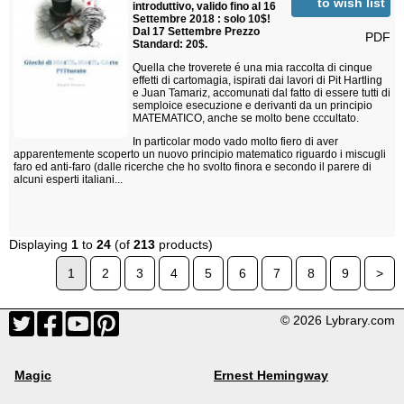
to wish list
introduttivo, valido fino al 16
Settembre 2018 : solo 10$!
Dal 17 Settembre Prezzo
PDF
Standard: 20$.
Quella che troverete é una mia raccolta di cinque
effetti di cartomagia, ispirati dai lavori di Pit Hartling
e Juan Tamariz, accomunati dal fatto di essere tutti di
semploice esecuzione e derivanti da un principio
MATEMATICO, anche se molto bene cccultato.
In particolar modo vado molto fiero di aver
apparentemente scoperto un nuovo principio matematico riguardo i miscugli
faro ed anti-faro (dalle ricerche che ho svolto finora e secondo il parere di
alcuni esperti italiani...
Displaying
1
to
24
(of
213
products)
1
2
3
4
5
6
7
8
9
>
© 2026 Lybrary.com
Magic
Ernest Hemingway