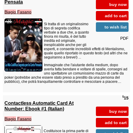
Pensata
buy now
Biagio
Fasano
add to cart
Si tratta di un originalissimo
to wish list
tipo di segreta codifica
verbale a due che, a quanto
finora mi risulta, è del tutto
PDF
inedita ed originale,
inesplicabile anche per gli
esperti, e consente incredibili effetti di Mentalismo,
quale quello riportato in questo testo (ed altri che ne
seguiranno a breve!) ...
Immaginate che l'aiutante della medium, dopo
averla fatta bendare e voltare di spalle, consegni ad
uno spettatore un comunissimo mazzo di carte da
poker (potrebbe anche essere stato preso a prestito da una persona del
pubblico), che potrà tranquillamente controllare e mescolare a piacere....
$
15
Contactless Automatic Card At
Number: Ebook #1 (Italian)
buy now
Biagio
Fasano
add to cart
Costituisce la prima parte di