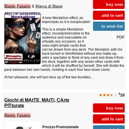
buy now
Biagio
Fasano
&
Marco di Biase
add to cart
A new Mentalism effect, as
impromptu as it is inexplicable!
to wish list
This is a simple Mentalism
effect, incomprehensible to the
PDF
audience and executable on
virtually any occasion, as it
uses eight simple cards that
can be drawn from any deck. The Mentalist, with his
back turned or blindfolded without any make-up,
asks a spectator to think of any card and draw it from
the deck, together with any seven other cards with
which it will be shuffled by herself. She will divide the
pack between her own hands, holding in each four face down cards.
At her pleasure, she will turn face up of the two bundles...
$
★★★
★
★
10
Giochi di MAtTE, MAtTi, CArte
PITturate
buy now
Biagio
Fasano
add to cart
Prezzzo Promozionale