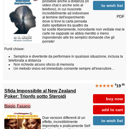
possibile anche a distanza (in
to wish list
video chat o anche solo al
telefono), in cui riuscirete
incredibilmente ad indovinare
PDF
al termine dell'esperimento
dove si trovi la carta pensata
dallo spettatore tra quattro da
lui scelte liberamente, nonostante non vediate mai le
carte ne sappiate se abbia mentito o meno
rispondendo alle tre semplici domande che gli
porrete!
Punti chiave:
Semplice e divertente da performare in qualsiasi situazione, inclusa la
telefonata a distanza
Non richiede alcuno sforzo di memoria
Un metodo visivo ed immediato consente sempre all'esecutore...
$
.90
★★★★★
19
Sfida Impossibile al New Zealand
Poker: Trionfo sotto Steroidi
buy now
Biagio
Fasano
add to cart
Due versioni differenti di un
to wish list
effetto, incredibilmente
Impromptu e praticamente Self