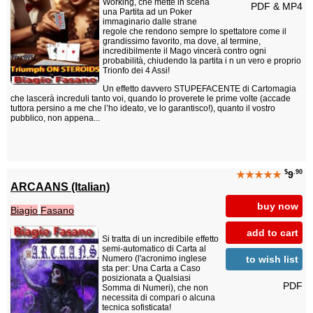
Working, che mette in scena
PDF & MP4
una Partita ad un Poker
immaginario dalle strane
regole che rendono sempre lo spettatore come il
grandissimo favorito, ma dove, al termine,
incredibilmente il Mago vincerà contro ogni
probabilità, chiudendo la partita i n un vero e proprio
Trionfo dei 4 Assi!
Un effetto davvero STUPEFACENTE di Cartomagia
che lascerà increduli tanto voi, quando lo proverete le prime volte (accade
tuttora persino a me che l’ho ideato, ve lo garantisco!), quanto il vostro
pubblico, non appena...
$
.90
★★★★★
9
ARCAANS (Italian)
buy now
Biagio
Fasano
add to cart
Si tratta di un incredibile effetto
semi-automatico di Carta al
to wish list
Numero (l'acronimo inglese
sta per: Una Carta a Caso
posizionata a Qualsiasi
PDF
Somma di Numeri), che non
necessita di compari o alcuna
tecnica sofisticata!