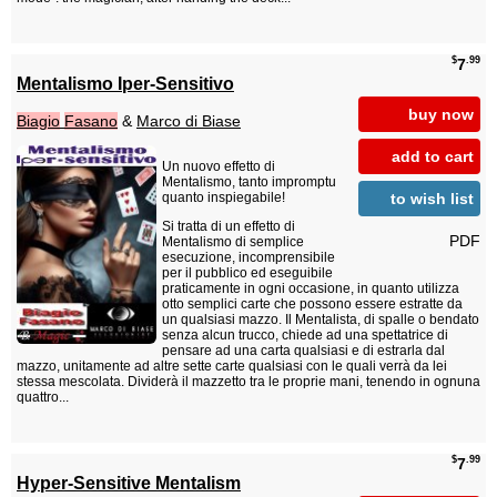
$
.99
7
Mentalismo Iper-Sensitivo
buy now
Biagio
Fasano
&
Marco di Biase
add to cart
Un nuovo effetto di
Mentalismo, tanto impromptu
to wish list
quanto inspiegabile!
Si tratta di un effetto di
PDF
Mentalismo di semplice
esecuzione, incomprensibile
per il pubblico ed eseguibile
praticamente in ogni occasione, in quanto utilizza
otto semplici carte che possono essere estratte da
un qualsiasi mazzo. Il Mentalista, di spalle o bendato
senza alcun trucco, chiede ad una spettatrice di
pensare ad una carta qualsiasi e di estrarla dal
mazzo, unitamente ad altre sette carte qualsiasi con le quali verrà da lei
stessa mescolata. Dividerà il mazzetto tra le proprie mani, tenendo in ognuna
quattro...
$
.99
7
Hyper-Sensitive Mentalism