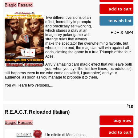
Biagio
Fasano
add to cart
Two different versions of an
to wish list
effect, incredibly impromptu
and practically self-working,
which stages a play at an
PDF & MP4
imaginary poker game with
strange rules that always
make the spectator the overwhelming favorite, but
where, in the end, the magician will win against all
odds, closing the game in a true Triumph of the four
Aces.
A truly amazing card magic effect that will leave both
you, when you try it the first few times, incredulous (it
still happens even to me who came up with it, I guarantee) and your
audience, as soon as you manage to propose it to them.
You will learn two versions,...
$
10
R.E.A.C.T. Reloaded (Italian)
buy now
Biagio
Fasano
add to cart
Un effetto di Mentalismo,