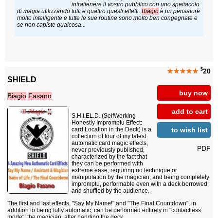
intrattenere il vostro pubblico con uno spettacolo
di magia utilizzando tutti e quattro questi effetti.
Biagio
è un pensatore
molto intelligente e tutte le sue routine sono molto ben congegnate e
se non capiste qualcosa...
$
★★★★★
20
SHIELD
buy now
Biagio
Fasano
add to cart
S.H.I.EL.D. (SelfWorking
Honestly Impromptu Effect:
to wish list
card Location in the Deck) is a
collection of four of my latest
automatic card magic effects,
PDF
never previously published,
characterized by the fact that
they can be performed with
extreme ease, requiring no technique or
manipulation by the magician, and being completely
impromptu, performable even with a deck borrowed
and shuffled by the audience.
The first and last effects, "Say My Name!" and "The Final Countdown", in
addition to being fully automatic, can be performed entirely in "contactless
mode": the magician, after handing the deck...