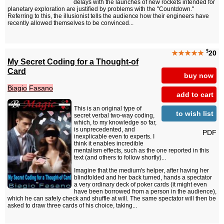
delays with the launches of new rockets intended for
planetary exploration are justified by problems with the "Countdown."
Referring to this, the illusionist tells the audience how their engineers have
recently allowed themselves to be convinced...
$
★★★★★
20
My Secret Coding for a Thought-of
Card
buy now
Biagio
Fasano
add to cart
This is an original type of
to wish list
secret verbal two-way coding,
which, to my knowledge so far,
is unprecedented, and
PDF
inexplicable even to experts. I
think it enables incredible
mentalism effects, such as the one reported in this
text (and others to follow shortly)...
Imagine that the medium's helper, after having her
blindfolded and her back turned, hands a spectator
a very ordinary deck of poker cards (it might even
have been borrowed from a person in the audience),
which he can safely check and shuffle at will. The same spectator will then be
asked to draw three cards of his choice, taking...