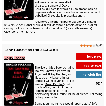
automatica del famoso effetto
di carta al numero di David
Berglas, qui caratterizzata da una presentazione
originale e da una sorpresa finale devastante per il
pubblico! Di seguito la presentazione...
Alcune voci ricorrenti riporterebbero che i ritardi
della NASA con i lanci di nuovi missili destinati all'esplorazione di pianeti
siano giustificati da problemi con il "Countdown" (conto alla rovescia).
Facendone riferimento,...
$
.90
★★★★
★
9
Cape Canaveral Ritual ACAAN
buy now
Biagio
Fasano
add to cart
The title of this eBook contains
the well-known acronym for
to wish list
Any Card At Any Number, and
illustrates my latest original
and self-working version of the
PDF
famous
David Berglas'
card
magic effect, here featuring an
original presentation and a
devastating final surprise for the audience. Following
is the presentation...
Some recurring rumors would report that NASA's