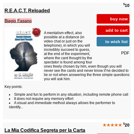
$
10
R.E.A.C.T. Reloaded
buy now
Biagio
Fasano
add to cart
A mentalism effect, also
possible at a distance (in
to wish list
video chat or just on the
telephone), in which you will
incredibly succeed to guess,
PDF
at the end of the experiment,
where the card thought by the
spectator is found among four
ones freely chosen by him, even though you will
never see the cards and never know if he decided to
lie or not when answering the three simple questions
you will ask him.
Key points:
Simple and fun to perform in any situation, including remote phone call
It does not require any memory effort
A visual and immediate method always allows the performer to
identify...
$
★★★★★
20
La Mia Codifica Segreta per la Carta