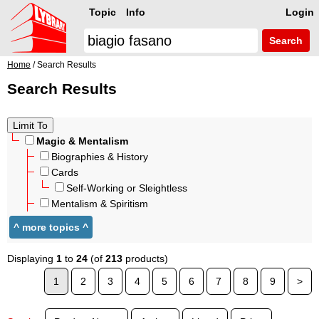
Topic
Info
Login
Search
Home
/ Search Results
Search Results
Magic & Mentalism
Biographies & History
Cards
Self-Working or Sleightless
Mentalism & Spiritism
Displaying
1
to
24
(of
213
products)
1
2
3
4
5
6
7
8
9
>