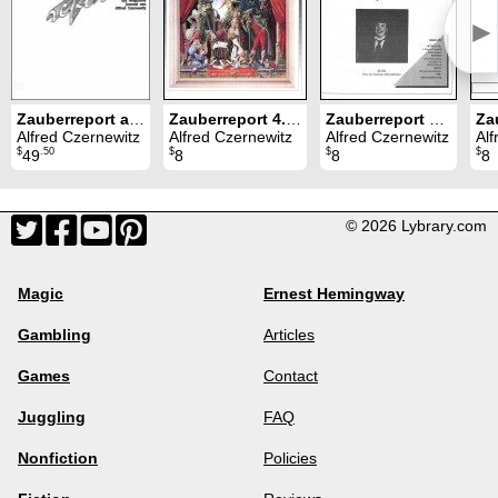
►
Zauberreport alle Jahrgänge (1992 - 2001)
Zauberreport 4. Jahrgang (1995)
Zauberreport 1. Jahrgang (1992)
Alfred Czernewitz
Alfred Czernewitz
Alfred Czernewitz
Alf
$
.50
$
$
$
49
8
8
8
© 2026 Lybrary.com
Magic
Ernest Hemingway
Gambling
Articles
Games
Contact
Juggling
FAQ
Nonfiction
Policies