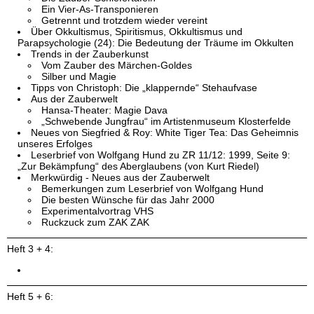
Ein Vier-As-Transponieren
Getrennt und trotzdem wieder vereint
Über Okkultismus, Spiritismus, Okkultismus und
Parapsychologie (24): Die Bedeutung der Träume im Okkulten
Trends in der Zauberkunst
Vom Zauber des Märchen-Goldes
Silber und Magie
Tipps von Christoph: Die „klappernde“ Stehaufvase
Aus der Zauberwelt
Hansa-Theater: Magie Dava
„Schwebende Jungfrau“ im Artistenmuseum Klosterfelde
Neues von Siegfried & Roy: White Tiger Tea: Das Geheimnis
unseres Erfolges
Leserbrief von Wolfgang Hund zu ZR 11/12: 1999, Seite 9:
„Zur Bekämpfung“ des Aberglaubens (von Kurt Riedel)
Merkwürdig - Neues aus der Zauberwelt
Bemerkungen zum Leserbrief von Wolfgang Hund
Die besten Wünsche für das Jahr 2000
Experimentalvortrag VHS
Ruckzuck zum ZAK ZAK
Heft 3 + 4:
Heft 5 + 6: