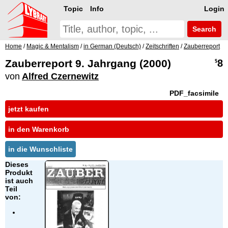
Topic
Info
Login
Search
Home
/
Magic & Mentalism
/
in German (Deutsch)
/
Zeitschriften
/
Zauberreport
Zauberreport 9. Jahrgang (2000)
8
$
von
Alfred Czernewitz
PDF_facsimile
jetzt kaufen
in den Warenkorb
in die Wunschliste
Dieses
Produkt
ist auch
Teil
von: