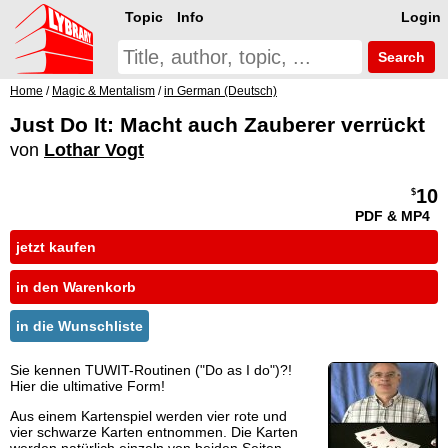
Topic
Info
Login
Search
Home
/
Magic & Mentalism
/
in German (Deutsch)
Just Do It: Macht auch Zauberer verrückt
von
Lothar Vogt
10
$
PDF & MP4
jetzt kaufen
in den Warenkorb
in die Wunschliste
Sie kennen TUWIT-Routinen ("Do as I do")?!
Hier die ultimative Form!
Aus einem Kartenspiel werden vier rote und
vier schwarze Karten entnommen. Die Karten