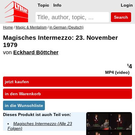
Topic
Info
Login
Search
Home
/
Magic & Mentalism
/
in German (Deutsch)
Magisches Intermezzo: 23. November
1979
von
Eckhard Böttcher
4
$
MP4 (video)
jetzt kaufen
in den Warenkorb
in die Wunschliste
Dieses Produkt ist auch Teil von:
Magisches Intermezzo (Alle 23
Folgen)