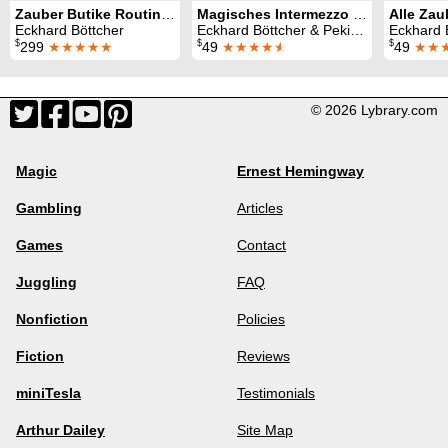
Zauber Butike Routinensammlung Komplett
Magisches Intermezzo (Alle 23 Folgen)
Eckhard Böttcher
Eckhard Böttcher & Peki & John Blaky & F. S. Sheba & Bobby Marbony & G. Albert & El Corbo & Jose Aldini & Teddy Tonkalla
Eckhard 
$
$
$
299
★★★★★
49
★★★★
★
49
★★
© 2026 Lybrary.com
Magic
Ernest Hemingway
Gambling
Articles
Games
Contact
Juggling
FAQ
Nonfiction
Policies
Fiction
Reviews
miniTesla
Testimonials
Arthur Dailey
Site Map