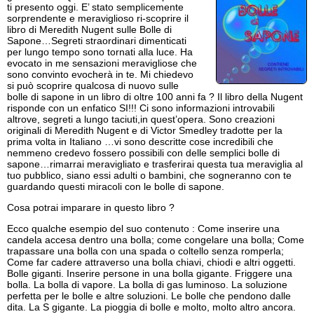
ti presento oggi. E’ stato semplicemente
sorprendente e meraviglioso ri-scoprire il
libro di Meredith Nugent sulle Bolle di
Sapone…Segreti straordinari dimenticati
per lungo tempo sono tornati alla luce. Ha
evocato in me sensazioni meravigliose che
sono convinto evocherà in te. Mi chiedevo
si può scoprire qualcosa di nuovo sulle
bolle di sapone in un libro di oltre 100 anni fa ? Il libro della Nugent
risponde con un enfatico SI!!! Ci sono informazioni introvabili
altrove, segreti a lungo taciuti,in quest’opera. Sono creazioni
originali di Meredith Nugent e di Victor Smedley tradotte per la
prima volta in Italiano …vi sono descritte cose incredibili che
nemmeno credevo fossero possibili con delle semplici bolle di
sapone…rimarrai meravigliato e trasferirai questa tua meraviglia al
tuo pubblico, siano essi adulti o bambini, che sogneranno con te
guardando questi miracoli con le bolle di sapone.
Cosa potrai imparare in questo libro ?
Ecco qualche esempio del suo contenuto : Come inserire una
candela accesa dentro una bolla; come congelare una bolla; Come
trapassare una bolla con una spada o coltello senza romperla;
Come far cadere attraverso una bolla chiavi, chiodi e altri oggetti.
Bolle giganti. Inserire persone in una bolla gigante. Friggere una
bolla. La bolla di vapore. La bolla di gas luminoso. La soluzione
perfetta per le bolle e altre soluzioni. Le bolle che pendono dalle
dita. La S gigante. La pioggia di bolle e molto, molto altro ancora.