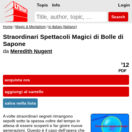
Topic
Info
Login
Search
Home
/
Magic & Mentalism
/
in Italian (italiano)
Straordinari Spettacoli Magici di Bolle di
Sapone
da
Meredith Nugent
12
$
PDF
acquista ora
aggiungi al carrello
salva nella lista
A volte straordinari segreti rimangono
sepolti sotto la spessa coltre del tempo in
attesa di essere scoperti e far gioire nuove
generazioni. Questo è il caso dell’opera che