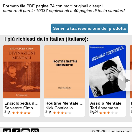
Formato file PDF pagine 74 con molti originali disegni.
numero di parole 10037 equivalenti a 40 pagine di testo standard
Scrivi la tua recensione del prodotto
I più richiesti da in Italian (italiano):
►
Enciclopedia dell'Illusionismo vol. II: Divinazioni Mentali
Routine Mentale Impromptu (Italian)
Assolo Mentale
Salvatore Cimo
Nick Conticello
Ted Annemann
$
$
$
.50
18
★★★★★
15
★★★
★
★
3
★★★
★★
© 2026 Lybrary.com