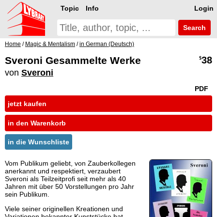
Topic
Info
Login
Search
Home
/
Magic & Mentalism
/
in German (Deutsch)
Sveroni Gesammelte Werke
38
$
von
Sveroni
PDF
jetzt kaufen
in den Warenkorb
in die Wunschliste
Vom Publikum geliebt, von Zauberkollegen
anerkannt und respektiert, verzaubert
Sveroni als Teilzeitprofi seit mehr als 40
Jahren mit über 50 Vorstellungen pro Jahr
sein Publikum.
Viele seiner originellen Kreationen und
Variationen bekannter Kunststücke hat