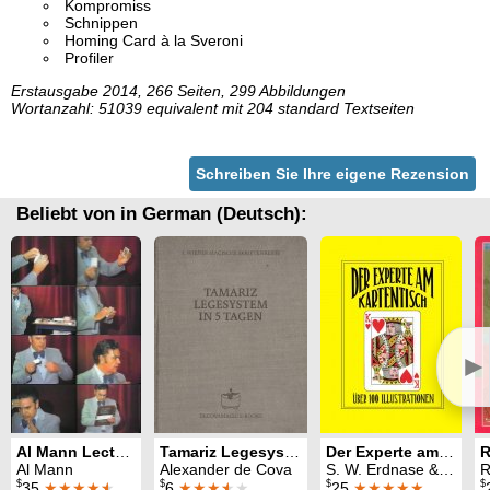
Kompromiss
Schnippen
Homing Card à la Sveroni
Profiler
Erstausgabe 2014, 266 Seiten, 299 Abbildungen
Wortanzahl: 51039 equivalent mit 204 standard Textseiten
Schreiben Sie Ihre eigene Rezension
Beliebt von in German (Deutsch):
►
Al Mann Lecture
Tamariz Legesystem in 5 Tagen
Der Experte am Kartentisch
R
Al Mann
Alexander de Cova
S. W. Erdnase & Christian Scherer
R
$
$
$
$
35
★★★★
★
6
★★★
★
★
25
★★★★★