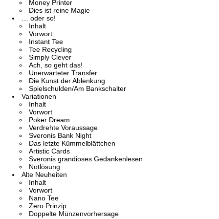
Money Printer
Dies ist reine Magie
… oder so!
Inhalt
Vorwort
Instant Tee
Tee Recycling
Simply Clever
Ach, so geht das!
Unerwarteter Transfer
Die Kunst der Ablenkung
Spielschulden/Am Bankschalter
Variationen
Inhalt
Vorwort
Poker Dream
Verdrehte Voraussage
Sveronis Bank Night
Das letzte Kümmelblättchen
Artistic Cards
Sveronis grandioses Gedankenlesen
Notlösung
Alte Neuheiten
Inhalt
Vorwort
Nano Tee
Zero Prinzip
Doppelte Münzenvorhersage