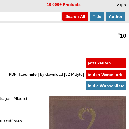
10,000+ Products
Login
Search
All
Title
Author
10
$
jetzt kaufen
PDF_facsimile
| by download
[82 MByte]
in den Warenkorb
in die Wunschliste
agen. Alles ist
 auszuführen