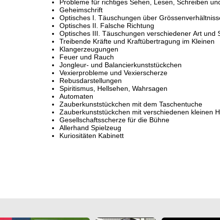
Probleme für richtiges Sehen, Lesen, Schreiben u
Geheimschrift
Optisches I. Täuschungen über Grössenverhältniss
Optisches II. Falsche Richtung
Optisches III. Täuschungen verschiedener Art und S
Treibende Kräfte und Kraftübertragung im Kleinen
Klangerzeugungen
Feuer und Rauch
Jongleur- und Balancierkunststückchen
Vexierprobleme und Vexierscherze
Rebusdarstellungen
Spiritismus, Hellsehen, Wahrsagen
Automaten
Zauberkunststückchen mit dem Taschentuche
Zauberkunststückchen mit verschiedenen kleinen Hil
Gesellschaftsscherze für die Bühne
Allerhand Spielzeug
Kuriositäten Kabinett