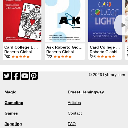
►
Card College 1 & 2
Ask Roberto Giobbi
Card College Light
Roberto Giobbi
Roberto Giobbi
Roberto Giobbi
$
$
$
$
80
★★★★★
22
★★★★★
26
★★★★★
© 2026 Lybrary.com
Magic
Ernest Hemingway
Gambling
Articles
Games
Contact
Juggling
FAQ