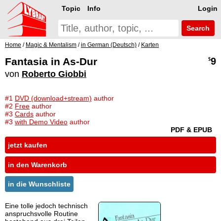
Topic
Info
Login
Search
Home
/
Magic & Mentalism
/
in German (Deutsch)
/
Karten
Fantasia in As-Dur
9
$
von
Roberto Giobbi
#1
DVD (download+stream)
author
#2
Free
author
#3
Cards
author
#3
with Demo Video
author
PDF & EPUB
jetzt kaufen
in den Warenkorb
in die Wunschliste
Eine tolle jedoch technisch
anspruchsvolle Routine