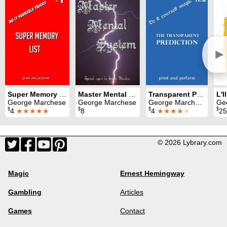
►
Super Memory List: print and perform 1
Master Mental System
Transparent Prediction: print and perform 2
L'I
George Marchese
George Marchese
George Marchese
Ge
$
$
$
$
4
★★★★★
8
4
★★★★
★
25
© 2026 Lybrary.com
Magic
Ernest Hemingway
Gambling
Articles
Games
Contact