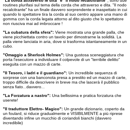
"La corda attraverso le dita" e "Il nodo recalcitrante"
, sono due
routines plurifasi sul tema della corda che attraverso e dita. "Il nodo
recalcitrante" ha un finale davvero sorprendente e inaspettato in cui
quando lo spettatore tira la corda al suo centro appare una mano di
gomma con la corda legata attorno al dito giusto che lo spettatore
non riusciva mai ad imbroccare !
"La cubatura della sfera":
Viene mostrata una grande palla, che
viene picchiettata contro un tavolo per dimostrarne la solidità. La
palla viene lanciata in aria, dove si trasforma istantaneamente in un
cubo.
"Omaggio a Sherlock Holmes":
Una gustosa sceneggiatura che
porta l'esecutore a individuare il colpevole di un "terribile delitto"
eseguita con un mazzo di carte.
"Il Tesoro, i ladri e il guardiano":
Un incredibile sequenza di
sorprese con una banconota presa a prestito ed un mazzo di carte,
troppo difficile da descrivere in breve ma che lascerà il pubblico
senza fiato...davvero...
"La Forzatura a nastro":
Una bellissima e pratica forzatura che
userete!
"Il traduttore Elettro- Magico":
Un grande dizionario, coperto da
un foulard, si riduce gradualmente e VISIBILMENTE a più riprese
diventando infine un mucchio di coriandoli bianchi (davvero
incredibile)