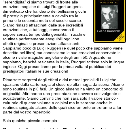
"serendipità" ci siamo trovati di fronte alle
creazioni magiche di Luigi Ruggeri un genio
dimenticato che ha ideato dei bellissimi giochi
di prestigio principalmente a cavallo tra la
prima e le seconda metà del secolo scorso.
Siamo rimasti affascinati dalle sue incredibili
creazioni che, a tutt'oggi, conservano il
sapore senza tempo della genialità. Trucchi e
routines perfettamente eseguibili oggi con
effetti originali e presentazioni affascinanti.
Sappiamo poco di Luigi Ruggeri (e quel poco che sappiamo viene
descritto nel libro) ma conosciamo le sue creazioni conservate in
alcune riviste magiche anglofone degli anni 50. A quanto ne
sappiamo, benché residente in Italia, Ruggeri scrisse solo in lingua
inglese. Oggi presentiamo per la prima volta al pubblico dei
prestigiatori Italiani le sue creazioni!
Rimarrete sorpresi dagli effetti e dai metodi geniali di Luigi che
spaziano dalla cartomagia al close-up alla magia da scena. Alcune
sono routines in più fasi. Un gioco almeno ha vinto un concorso di
originalità. Altri hanno una presentazione davvero coinvolgente e
accattivante. Siamo convinti che non sarà solo il valore storico -
culturale di questo volume a colpirvi ma lo saranno anche le
routines spiegate alcune delle quali sicuramente entreranno a far
parte del vostro repertorio!
Solo qualche piccolo esempio :