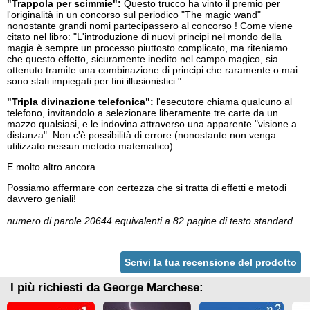
"Trappola per scimmie":
Questo trucco ha vinto il premio per
l'originalità in un concorso sul periodico "The magic wand"
nonostante grandi nomi partecipassero al concorso ! Come viene
citato nel libro: "L'introduzione di nuovi principi nel mondo della
magia è sempre un processo piuttosto complicato, ma riteniamo
che questo effetto, sicuramente inedito nel campo magico, sia
ottenuto tramite una combinazione di principi che raramente o mai
sono stati impiegati per fini illusionistici."
"Tripla divinazione telefonica":
l'esecutore chiama qualcuno al
telefono, invitandolo a selezionare liberamente tre carte da un
mazzo qualsiasi, e le indovina attraverso una apparente "visione a
distanza". Non c'è possibilità di errore (nonostante non venga
utilizzato nessun metodo matematico).
E molto altro ancora .....
Possiamo affermare con certezza che si tratta di effetti e metodi
davvero geniali!
numero di parole 20644 equivalenti a 82 pagine di testo standard
Scrivi la tua recensione del prodotto
I più richiesti da George Marchese: