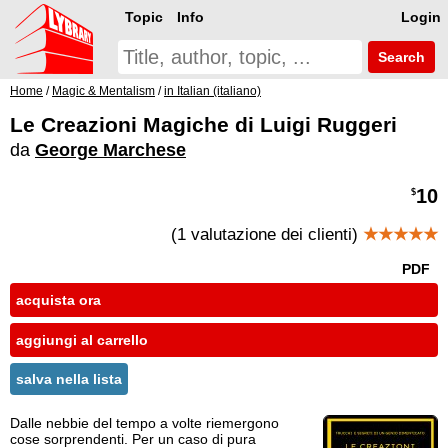
Topic
Info
Login
Search
Home
/
Magic & Mentalism
/
in Italian (italiano)
Le Creazioni Magiche di Luigi Ruggeri
da
George Marchese
10
$
(1 valutazione dei clienti)
★★★★★
PDF
acquista ora
aggiungi al carrello
salva nella lista
Dalle nebbie del tempo a volte riemergono
cose sorprendenti. Per un caso di pura