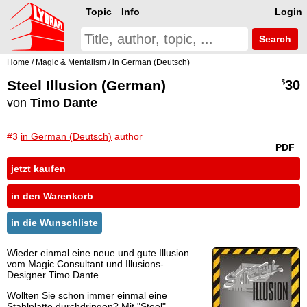
Topic
Info
Login
Search
Home
/
Magic & Mentalism
/
in German (Deutsch)
Steel Illusion (German)
30
$
von
Timo Dante
#3
in German (Deutsch)
author
PDF
jetzt kaufen
in den Warenkorb
in die Wunschliste
Wieder einmal eine neue und gute Illusion
vom Magic Consultant und Illusions-
Designer Timo Dante.
Wollten Sie schon immer einmal eine
Stahlplatte durchdringen? Mit "Steel"