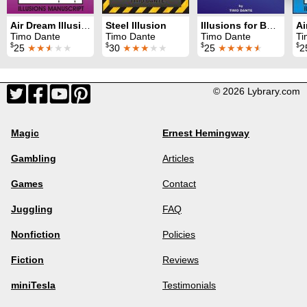
Air Dream Illusion
Steel Illusion
Illusions for Beginner
Timo Dante
Timo Dante
Timo Dante
Ti
$
$
$
$
25
★★
★
★★
30
★★★
★★
25
★★★★
★
2
© 2026 Lybrary.com
Magic
Ernest Hemingway
Gambling
Articles
Games
Contact
Juggling
FAQ
Nonfiction
Policies
Fiction
Reviews
miniTesla
Testimonials