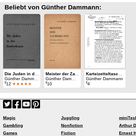
Beliebt von Günther Dammann:
Die Juden in der Zauberkunst
Meister der Zauberkunst
Karteizetteltasche Gebrauchsmuster
Günther Dammann
Günther Dammann
Günther Dammann
$
$
$
12
★★★★★
10
4
Magic
Juggling
miniTes
Gambling
Nonfiction
Arthur D
Games
Fiction
Ernest 