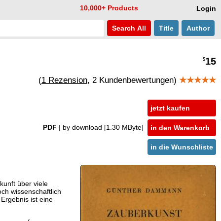
10,000+ Products
Login
Search
All
Title
Author
15
$
(
1 Rezension
, 2 Kundenbewertungen)
★★★★★
jetzt kaufen
PDF
| by download
[1.30 MByte]
in den Warenkorb
in die Wunschliste
unft über viele
och wissenschaftlich
Ergebnis ist eine