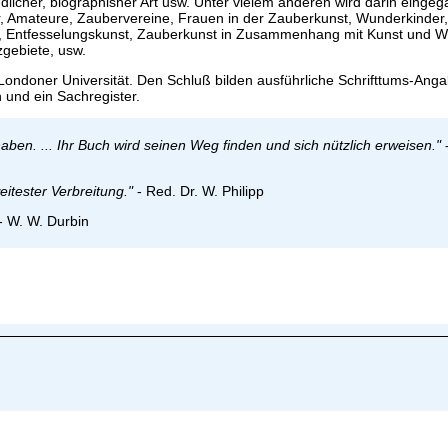
ndlicher, biographisher Art usw. Unter vielem anderen wird darin einge
, Amateure, Zaubervereine, Frauen in der Zauberkunst, Wunderkinder,
st, Entfesselungskunst, Zauberkunst in Zusammenhang mit Kunst und W
gebiete, usw.
ondoner Universität. Den Schluß bilden ausführliche Schrifttums-Anga
 und ein Sachregister.
 haben. ... Ihr Buch wird seinen Weg finden und sich nützlich erweisen."
-
eitester Verbreitung."
- Red. Dr. W. Philipp
- W. W. Durbin