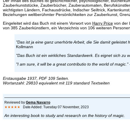
Der Inhalt des Buches ist geschichtlicher, psychologischer, bücherku
Zauberkunststücke, Zauberbücher, Zauberautomaten, Berufskünstler
wichtigsten Ländern, Fachausdrücke, Indischer Seiltrick, Kartenkun
Beziehungen weltberühmter Persönlichkeiten zur Zauberkunst, Grenz
Eingeleitet wird das Buch mit einem Vorwort von
Harry Price
von der L
von 385 Zauberkünstlern, ein Verzeichnis von 106 weiteren Personen
"Das ist ja eine ganz unerhörte Arbeit, die Sie damit geleistet
Kollmann
"Das Buch ist ein wirkliches Standardwerk. Es eignet sich zu w
"I am sure, it will be a great contributio to the world of magic."
Erstausgabe 1937, PDF 109 Seiten.
Wortanzahl: 29810 equivalent mit 119 standard Textseiten
Reviewed by
Gema Navarro
★★★★★
Date Added: Tuesday 07 November, 2023
An interesting book to study and research on the history of magic.