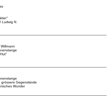
ss
tier"
/ Ludwig N.
 Willmann
hnenstange
 Hut"
hnenstange
r grössere Gegenstände
anisches Wunder