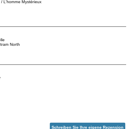
s / L'homme Mystérieux
lle
rtram North
r
Schreiben Sie Ihre eigene Rezension