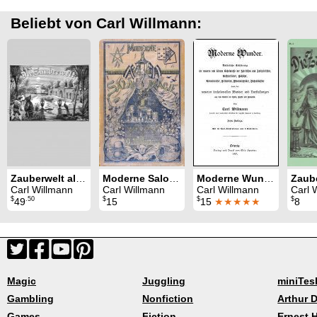
Beliebt von Carl Willmann:
Zauberwelt alle Jahrgänge (1895 - 1904)
Moderne Salon Magie
Moderne Wunder
Carl Willmann
Carl Willmann
Carl Willmann
Carl 
$
.50
$
$
$
49
15
15
★★★★★
8
Magic
Juggling
miniTes
Gambling
Nonfiction
Arthur D
Games
Fiction
Ernest 