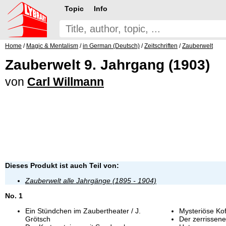
Topic
Info
Home
/
Magic & Mentalism
/
in German (Deutsch)
/
Zeitschriften
/
Zauberwelt
Zauberwelt 9. Jahrgang (1903)
von
Carl Willmann
Dieses Produkt ist auch Teil von:
Zauberwelt alle Jahrgänge (1895 - 1904)
No. 1
Ein Stündchen im Zaubertheater / J.
Mysteriöse Kof
Grötsch
Der zerrissen