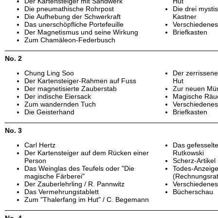
Der Kartensteiger mit Sandwerk
Hut
Die pneumathische Rohrpost
Die drei mysti
Die Aufhebung der Schwerkraft
Kastner
Das unerschöpfliche Portefeuille
Verschiedene
Der Magnetismus und seine Wirkung
Briefkasten
Zum Chamäleon-Federbusch
No. 2
Chung Ling Soo
Der zerrissen
Der Kartensteiger-Rahmen auf Fuss
Hut
Der magnetisierte Zauberstab
Zur neuen Mü
Der indische Eiersack
Magische Räu
Zum wandernden Tuch
Verschiedene
Die Geisterhand
Briefkasten
No. 3
Carl Hertz
Das gefesselte
Der Kartensteiger auf dem Rücken einer
Rutkowski
Person
Scherz-Artikel
Das Weinglas des Teufels oder "Die
Todes-Anzeige
magische Färberei"
(Rechnungsrat
Der Zauberlehrling / R. Pannwitz
Verschiedene
Das Vermehrungstablett
Bücherschau
Zum "Thalerfang im Hut" / C. Begemann
No. 4