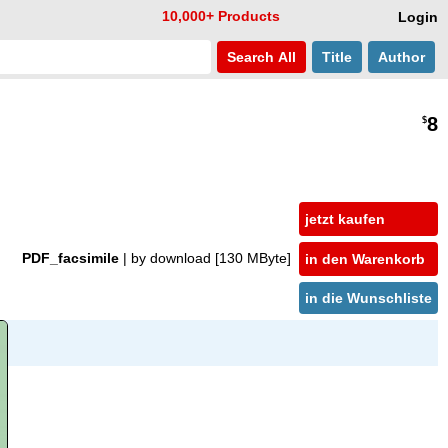
10,000+ Products
Login
Search
All
Title
Author
8
$
jetzt kaufen
PDF_facsimile
| by download
[130 MByte]
in den Warenkorb
in die Wunschliste