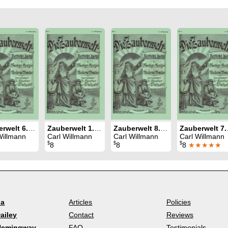
Zauberwelt 6. Jahrgang (1900)
Zauberwelt 1. Jahrgang (1895)
Zauberwelt 8. Jahrgang (1902)
Zauber
Willmann
Carl Willmann
Carl Willmann
Carl Willmann
$
$
$
8
8
8
★★★★★
la
Articles
Policies
ailey
Contact
Reviews
Hemingway
FAQ
Testimonials