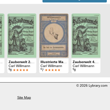
welt 7. Jahrgang (1901)
Zauberwelt 2. Jahrgang (1896)
Illustrierte Magische Bibliothek: Band 5: Das Buch der Kartenkunststücke
Zauberwelt 4. Jahrgang (1898)
Carl Willmann
Carl Willmann
Carl Willmann
$
$
$
8
★★★★★
7
★★★★★
8
© 2026 Lybrary.com
Site Map