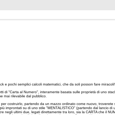
ck e pochi semplici calcoli matematici, che da soli posson fare miracoli!
fetti di "Carta al Numero", interamente basata sulle proprietà di uno st
e mai rilevabile dal pubblico.
 per costruirlo, partendo da un mazzo ordinato come nuovo, troverete 
ue più improntati su di uno stile "MENTALISTICO" (partendo dal lancio d
re negli ultimi due, legati direttamente tra loro, sia la CARTA che il