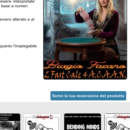
ssere 'interpretate'
n base a numeri
avvero alterato e al
 quanto l'inspiegabile
Scrivi la tua recensione del prodotto