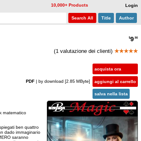
10,000+ Products
Login
Search
All
Title
Author
9
$
.90
(1 valutazione dei clienti)
★★★★★
acquista ora
PDF
| by download
[2.85 MByte]
aggiungi al carrello
salva nella lista
ack matematico
spiegati ben quattro
i un dado immaginario
 NUMERO saranno