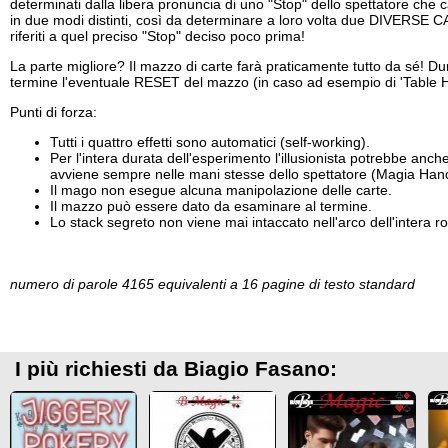
determinati dalla libera pronuncia di uno "Stop" dello spettatore che 
in due modi distinti, così da determinare a loro volta due DIVERSE
riferiti a quel preciso "Stop" deciso poco prima!
La parte migliore? Il mazzo di carte farà praticamente tutto da sé! Dura
termine l'eventuale RESET del mazzo (in caso ad esempio di 'Table H
Punti di forza:
Tutti i quattro effetti sono automatici (self-working).
Per l'intera durata dell'esperimento l'illusionista potrebbe anche 
avviene sempre nelle mani stesse dello spettatore (Magia Hand
Il mago non esegue alcuna manipolazione delle carte.
Il mazzo può essere dato da esaminare al termine.
Lo stack segreto non viene mai intaccato nell'arco dell'intera ro
numero di parole 4165 equivalenti a 16 pagine di testo standard
I più richiesti da Biagio Fasano: