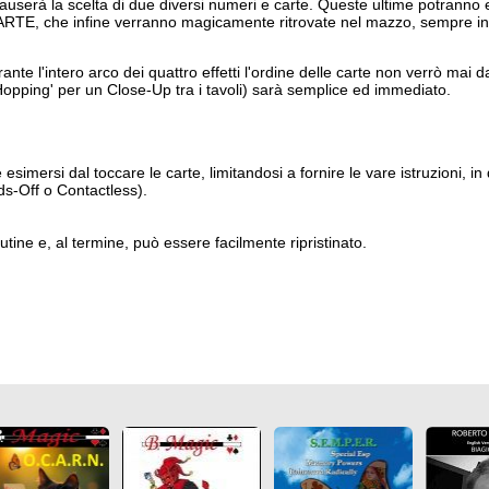
causerà la scelta di due diversi numeri e carte. Queste ultime potranno e
 CARTE, che infine verranno magicamente ritrovate nel mazzo, sempre i
nte l'intero arco dei quattro effetti l'ordine delle carte non verrò mai d
opping' per un Close-Up tra i tavoli) sarà semplice ed immediato.
esimersi dal toccare le carte, limitandosi a fornire le vare istruzioni, in
s-Off o Contactless).
utine e, al termine, può essere facilmente ripristinato.