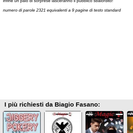
infine un paio di sorprese lasceranno il pubblico sbalordito!
numero di parole 2321 equivalenti a 9 pagine di testo standard
I più richiesti da Biagio Fasano: