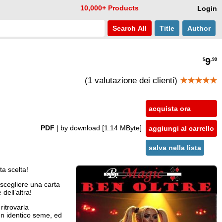
10,000+ Products
Login
Search
All
Title
Author
9
$
.99
(1 valutazione dei clienti)
★★★★★
acquista ora
PDF
| by download
[1.14 MByte]
aggiungi al carrello
salva nella lista
ta scelta!
 scegliere una carta
dell’altra!
ritrovarla
on identico seme, ed