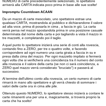
NUMERO di carte precedentemente selezionato, lo spettatore
arriverà alla CARTA indicata poco prima in base alle sue scelte!
Impromptu Countdown ACAAN
Da un mazzo di carte mescolato, uno spettatore estrae una
qualsiasi CARTA, mostrandola al pubblico e dichiarandone il valore
ad alta voce, prima di posarla in cima , a faccia in giù. La carta
verrà persa nel mazzo spostandola prima in una posizione casuale
determinata dal nome della carta e poi tagliando a vista il mazzo in
tre mazzetti, e completando poi il taglio.
A quel punto lo spettatore inizierà una serie di conti alla rovescia,
contando fino a ZERO, per tre o quattro volte, e facendo
corrispondere ad ogni numero una carta girata a faccia in su e
presa dalla cima del mazzo. Per ogni mazzetto impilato si fermerà
ogni volta che si verificherà una coincidenza tra il numero del conto
alla rovescia e il valore della carta (se non ci sarà coincidenza, a
ZERO quel mazzo verrà considerato "bruciato") e passerà al
successivo.
Al termine dell'ultimo conto alla rovescia, un certo numero di carte
rimarrà in mano allo spettatore e gli verrà chiesto di sommare i
valori delle carte ora in cima alle pile.
Ottenuto questo NUMERO, lo spettatore stesso inizierà a contare le
carte rimanenti una per una e, magicamente, si troverà proprio la
carta che ha scelto!