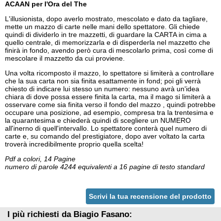
ACAAN per l'Ora del The
L'illusionista, dopo averlo mostrato, mescolato e dato da tagliare,
mette un mazzo di carte nelle mani dello spettatore. Gli chiede
quindi di dividerlo in tre mazzetti, di guardare la CARTA in cima a
quello centrale, di memorizzarla e di disperderla nel mazzetto che
finirà in fondo, avendo però cura di mescolarlo prima, così come di
mescolare il mazzetto da cui proviene.
Una volta ricomposto il mazzo, lo spettatore si limiterà a controllare
che la sua carta non sia finita esattamente in fond; poi gli verrà
chiesto di indicare lui stesso un numero: nessuno avrà un'idea
chiara di dove possa essere finita la carta, ma il mago si limiterà a
osservare come sia finita verso il fondo del mazzo , quindi potrebbe
occupare una posizione, ad esempio, compresa tra la trentesima e
la quarantesima e chiederà quindi di scegliere un NUMERO
all'inerno di quell'intervallo. Lo spettatore conterà quel numero di
carte e, su comando del prestigiatore, dopo aver voltato la carta
troverà incredibilmente proprio quella scelta!
Pdf a colori, 14 Pagine
numero di parole 4244 equivalenti a 16 pagine di testo standard
Scrivi la tua recensione del prodotto
I più richiesti da Biagio Fasano: