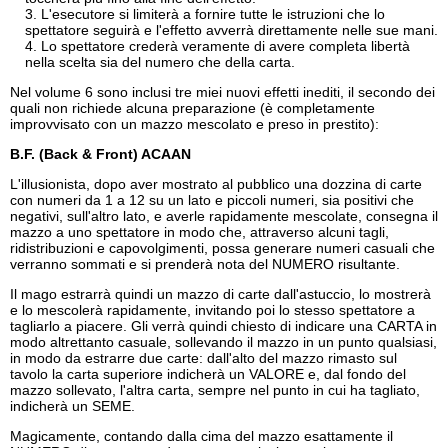
L'esecutore si limiterà a fornire tutte le istruzioni che lo
spettatore seguirà e l'effetto avverrà direttamente nelle sue mani.
Lo spettatore crederà veramente di avere completa libertà
nella scelta sia del numero che della carta.
Nel volume 6 sono inclusi tre miei nuovi effetti inediti, il secondo dei
quali non richiede alcuna preparazione (è completamente
improvvisato con un mazzo mescolato e preso in prestito):
B.F. (Back & Front) ACAAN
L'illusionista, dopo aver mostrato al pubblico una dozzina di carte
con numeri da 1 a 12 su un lato e piccoli numeri, sia positivi che
negativi, sull'altro lato, e averle rapidamente mescolate, consegna il
mazzo a uno spettatore in modo che, attraverso alcuni tagli,
ridistribuzioni e capovolgimenti, possa generare numeri casuali che
verranno sommati e si prenderà nota del NUMERO risultante.
Il mago estrarrà quindi un mazzo di carte dall'astuccio, lo mostrerà
e lo mescolerà rapidamente, invitando poi lo stesso spettatore a
tagliarlo a piacere. Gli verrà quindi chiesto di indicare una CARTA in
modo altrettanto casuale, sollevando il mazzo in un punto qualsiasi,
in modo da estrarre due carte: dall'alto del mazzo rimasto sul
tavolo la carta superiore indicherà un VALORE e, dal fondo del
mazzo sollevato, l'altra carta, sempre nel punto in cui ha tagliato,
indicherà un SEME.
Magicamente, contando dalla cima del mazzo esattamente il