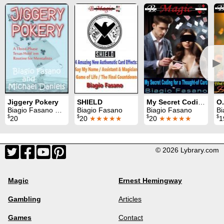
►
Jiggery Pokery
SHIELD
My Secret Coding for a Thought-of Card
Biagio Fasano & Michael Daniels
Biagio Fasano
Biagio Fasano
Bi
$
$
$
$
20
20
★★★★★
20
★★★★★
1
© 2026 Lybrary.com
Magic
Ernest Hemingway
Gambling
Articles
Games
Contact