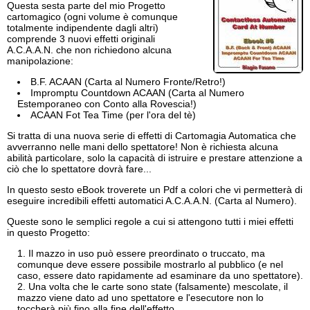
Questa sesta parte del mio Progetto
cartomagico (ogni volume è comunque
totalmente indipendente dagli altri)
comprende 3 nuovi effetti originali
A.C.A.A.N. che non richiedono alcuna
manipolazione:
B.F. ACAAN (Carta al Numero Fronte/Retro!)
Impromptu Countdown ACAAN (Carta al Numero
Estemporaneo con Conto alla Rovescia!)
ACAAN Fot Tea Time (per l'ora del tè)
Si tratta di una nuova serie di effetti di Cartomagia Automatica che
avverranno nelle mani dello spettatore! Non è richiesta alcuna
abilità particolare, solo la capacità di istruire e prestare attenzione a
ciò che lo spettatore dovrà fare...
In questo sesto eBook troverete un Pdf a colori che vi permetterà di
eseguire incredibili effetti automatici A.C.A.A.N. (Carta al Numero).
Queste sono le semplici regole a cui si attengono tutti i miei effetti
in questo Progetto:
Il mazzo in uso può essere preordinato o truccato, ma
comunque deve essere possibile mostrarlo al pubblico (e nel
caso, essere dato rapidamente ad esaminare da uno spettatore).
Una volta che le carte sono state (falsamente) mescolate, il
mazzo viene dato ad uno spettatore e l'esecutore non lo
toccherà più fino alla fine dell'effetto.