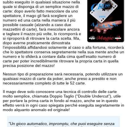
subito eseguito in qualsiasi situazione nella
quale si disponga di un semplice mazzo di
carte: dopo averlo fatto mescolare da uno
spettatore, il mago gli farà scegliere un
numero ed una carta nella maniera il più
possibile casuale (alzando a caso due
mazzettini di carte), farà mescolare ancora
e tagliare il mazzo più volte, lo ricomporrà e
si riproporrà di ritrovare la carta scelta. Ma,
dopo averne praticamente dimostrata
l’impossibilità affidandosi solamente al caso o alla fortuna, ricorderà
che lo spettatore conserva segretamente nella sua mente anche un
numero e lo sfiderà a contare dalla cima quell’esatto numero di
carte per poter incredibilmente ritrovare la propria carta in quella
precisa posizione del mazzo!
Nessun tipo di preparazione sarà necessaria, potendo utilizzare un
qualsiasi mazzo di carte da poker, anche preso a prestito e non
necessariamente completo di tutte le 52 carte.
Il mago deve solo conoscere una tecnica di controllo delle carte
molto semplice, chiamata Doppio Taglio (“Double Undercut”), utile
per portare la prima carta in fondo al mazzo, anche se in questo
effetto verrà in ogni caso spiegata perché eseguita segretamente in
modo alquanto anomalo ed originale!
"Un gioco automatico, impromptu, che puoi eseguire senza