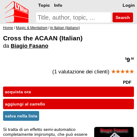
Topic
Info
Login
Search
Home
/
Magic & Mentalism
/
in Italian (italiano)
Cross the ACAAN (Italian)
da
Biagio Fasano
9
$
.90
(1 valutazione dei clienti)
★★★★★
PDF
acquista ora
aggiungi al carrello
salva nella lista
Si tratta di un effetto semi-automatico
completamente impromptu, che può essere