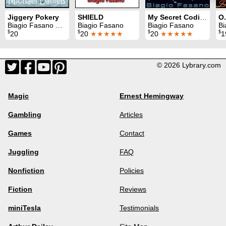
Jiggery Pokery
SHIELD
My Secret Coding for a Thought-of Card
Biagio Fasano & Michael Daniels
Biagio Fasano
Biagio Fasano
Bi
$
$
$
$
20
20
★★★★★
20
★★★★★
1
© 2026 Lybrary.com
Magic
Ernest Hemingway
Gambling
Articles
Games
Contact
Juggling
FAQ
Nonfiction
Policies
Fiction
Reviews
miniTesla
Testimonials