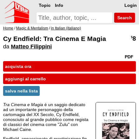
Topic
Info
Login
Search
Home
/
Magic & Mentalism
/
in Italian (italiano)
Cy Endfield: Tra Cinema E Magia
8
$
da
Matteo Filippini
PDF
acquista ora
aggiungi al carrello
salva nella lista
Tra Cinema e Magia
é un saggio dedicato
ad un importante personaggio della
cartomagia del XX Secolo, Cy Endfield,
conosciuto al grande pubblico come regista
di classici del cinema come "Zulu" con
Michael Caine.
Endfield, appassionato di prestigiazione fin