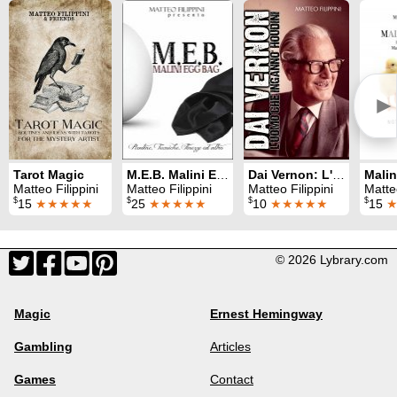
►
Tarot Magic
M.E.B. Malini Egg Bag (Italian)
Dai Vernon: L'Uomo Che Inganno' Houdini
Matteo Filippini
Matteo Filippini
Matteo Filippini
Matteo
$
$
$
$
15
★★★★★
25
★★★★★
10
★★★★★
15
© 2026 Lybrary.com
Magic
Ernest Hemingway
Gambling
Articles
Games
Contact