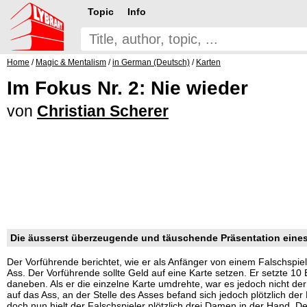
Topic
Info
Home
/
Magic & Mentalism
/
in German (Deutsch)
/
Karten
Im Fokus Nr. 2: Nie wieder
von
Christian Scherer
Die äusserst überzeugende und täuschende Präsentation eines
Der Vorführende berichtet, wie er als Anfänger von einem Falschspie
Ass. Der Vorführende sollte Geld auf eine Karte setzen. Er setzte 10 
daneben. Als er die einzelne Karte umdrehte, war es jedoch nicht de
auf das Ass, an der Stelle des Asses befand sich jedoch plötzlich de
doch nun hielt der Falschspieler plötzlich drei Damen in der Hand. 