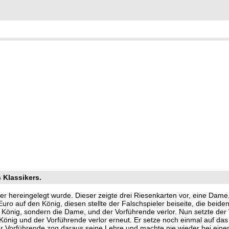
 Klassikers.
ler hereingelegt wurde. Dieser zeigte drei Riesenkarten vor, eine Dame
Euro auf den König, diesen stellte der Falschspieler beiseite, die beid
r König, sondern die Dame, und der Vorführende verlor. Nun setzte de
r König und der Vorführende verlor erneut. Er setze noch einmal auf das
Der Vorführende zog daraus seine Lehre und machte nie wieder bei eine