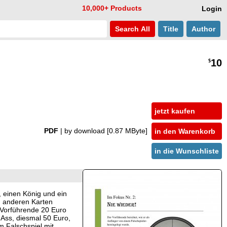
10,000+ Products
Login
Search
All
Title
Author
10
$
jetzt kaufen
PDF
| by download
[0.87 MByte]
in den Warenkorb
in die Wunschliste
, einen König und ein
en anderen Karten
r Vorführende 20 Euro
 Ass, diesmal 50 Euro,
m Falschspiel mit.