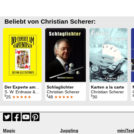
Beliebt von Christian Scherer:
Der Experte am Kartentisch
Schlaglichter
Karten a la carte
S. W. Erdnase & Christian Scherer
Christian Scherer
Christian Scherer
$
$
$
$
25
★★★★★
48
★★★★★
30
Magic
Juggling
miniTes