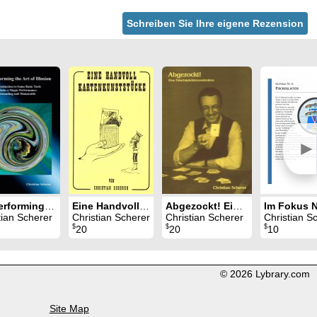
Schreiben Sie Ihre eigene Rezension
►
On Performing the Art of Illusion
Eine Handvoll Kartenkunststücke
Abgezockt! Eine Falschspiel­demonstration
tian Scherer
Christian Scherer
Christian Scherer
Christian S
$
$
$
20
20
10
© 2026 Lybrary.com
Site Map