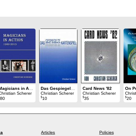
Magicians in Action 1980 - 2015 (all three volumes)
Das Gespiegelte Kartenspiel
Card News '82
Christian Scherer
Christian Scherer
Christian Scherer
Chris
$
$
$
80
10
35
20
la
Articles
Policies