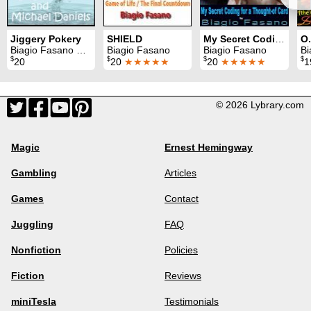
Jiggery Pokery
SHIELD
My Secret Coding for a Thought-of Card
Biagio Fasano & Michael Daniels
Biagio Fasano
Biagio Fasano
Bi
$
$
$
$
20
20
★★★★★
20
★★★★★
1
© 2026 Lybrary.com
Magic
Ernest Hemingway
Gambling
Articles
Games
Contact
Juggling
FAQ
Nonfiction
Policies
Fiction
Reviews
miniTesla
Testimonials