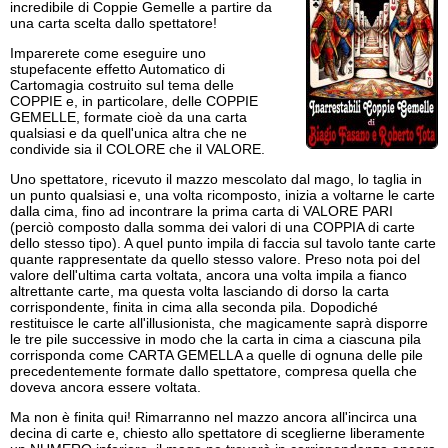
incredibile di Coppie Gemelle a partire da
una carta scelta dallo spettatore!
Imparerete come eseguire uno
stupefacente effetto Automatico di
Cartomagia costruito sul tema delle
COPPIE e, in particolare, delle COPPIE
GEMELLE, formate cioè da una carta
qualsiasi e da quell'unica altra che ne
condivide sia il COLORE che il VALORE.
Uno spettatore, ricevuto il mazzo mescolato dal mago, lo taglia in
un punto qualsiasi e, una volta ricomposto, inizia a voltarne le carte
dalla cima, fino ad incontrare la prima carta di VALORE PARI
(perciò composto dalla somma dei valori di una COPPIA di carte
dello stesso tipo). A quel punto impila di faccia sul tavolo tante carte
quante rappresentate da quello stesso valore. Preso nota poi del
valore dell'ultima carta voltata, ancora una volta impila a fianco
altrettante carte, ma questa volta lasciando di dorso la carta
corrispondente, finita in cima alla seconda pila. Dopodiché
restituisce le carte all'illusionista, che magicamente saprà disporre
le tre pile successive in modo che la carta in cima a ciascuna pila
corrisponda come CARTA GEMELLA a quelle di ognuna delle pile
precedentemente formate dallo spettatore, compresa quella che
doveva ancora essere voltata.
Ma non è finita qui! Rimarranno nel mazzo ancora all'incirca una
decina di carte e, chiesto allo spettatore di sceglierne liberamente