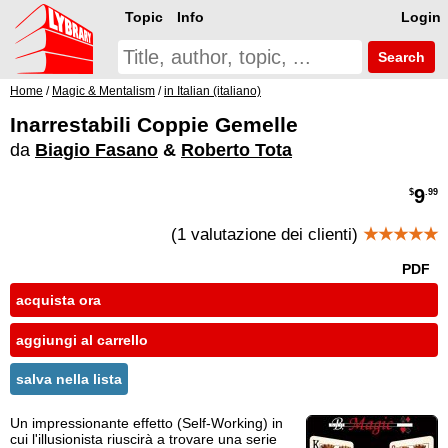
Topic
Info
Login
Search
Home
/
Magic & Mentalism
/
in Italian (italiano)
Inarrestabili Coppie Gemelle
da
Biagio Fasano
&
Roberto Tota
9
$
.99
(1 valutazione dei clienti)
★★★★★
PDF
acquista ora
aggiungi al carrello
salva nella lista
Un impressionante effetto (Self-Working) in
cui l'illusionista riuscirà a trovare una serie