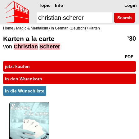
Topic
Info
Login
Search
Home
/
Magic & Mentalism
/
in German (Deutsch)
/
Karten
Karten a la carte
30
$
von
Christian
Scherer
PDF
jetzt kaufen
in den Warenkorb
in die Wunschliste