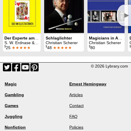
►
Der Experte am Kartentisch
Schlaglichter
Magicians in Action 1980 - 2015 (all three volumes)
S. W. Erdnase & Christian Scherer
Christian Scherer
Christian Scherer
$
$
$
$
25
★★★★★
48
★★★★★
80
© 2026 Lybrary.com
Magic
Ernest Hemingway
Gambling
Articles
Games
Contact
Juggling
FAQ
Nonfiction
Policies