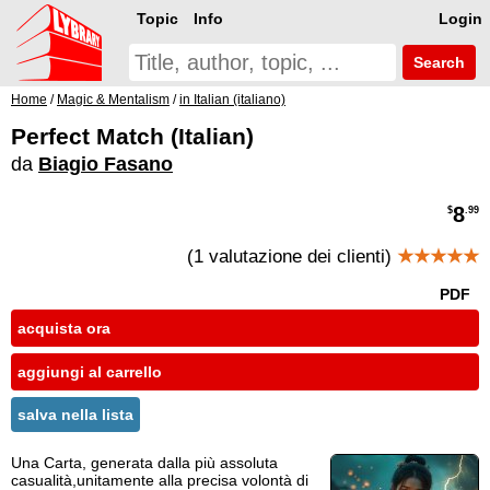
Topic
Info
Login
Search
Home
/
Magic & Mentalism
/
in Italian (italiano)
Perfect Match (Italian)
da
Biagio Fasano
8
$
.99
(1 valutazione dei clienti)
★★★★★
PDF
acquista ora
aggiungi al carrello
salva nella lista
Una Carta, generata dalla più assoluta
casualità,unitamente alla precisa volontà di