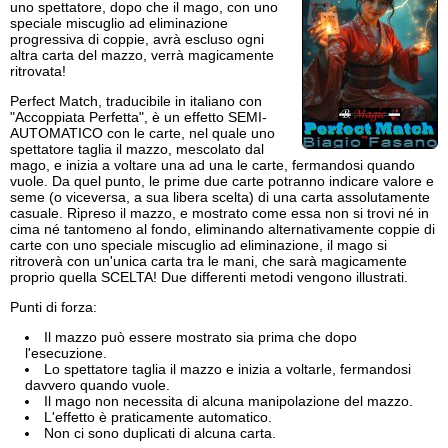
uno spettatore, dopo che il mago, con uno
speciale miscuglio ad eliminazione
progressiva di coppie, avrà escluso ogni
altra carta del mazzo, verrà magicamente
ritrovata!
Perfect Match, traducibile in italiano con
"Accoppiata Perfetta", è un effetto SEMI-
AUTOMATICO con le carte, nel quale uno
spettatore taglia il mazzo, mescolato dal
mago, e inizia a voltare una ad una le carte, fermandosi quando
vuole. Da quel punto, le prime due carte potranno indicare valore e
seme (o viceversa, a sua libera scelta) di una carta assolutamente
casuale. Ripreso il mazzo, e mostrato come essa non si trovi né in
cima né tantomeno al fondo, eliminando alternativamente coppie di
carte con uno speciale miscuglio ad eliminazione, il mago si
ritroverà con un'unica carta tra le mani, che sarà magicamente
proprio quella SCELTA! Due differenti metodi vengono illustrati.
Punti di forza:
Il mazzo può essere mostrato sia prima che dopo
l'esecuzione.
Lo spettatore taglia il mazzo e inizia a voltarle, fermandosi
davvero quando vuole.
Il mago non necessita di alcuna manipolazione del mazzo.
L'effetto è praticamente automatico.
Non ci sono duplicati di alcuna carta.