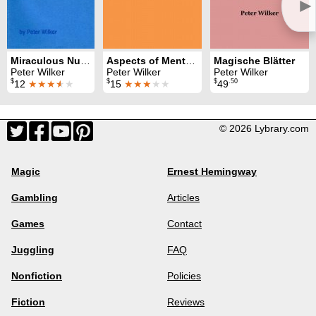
►
Miraculous Numbers
Aspects of Mentalism / Mentalism A La Mode
Magische Blätter
Peter Wilker
Peter Wilker
Peter Wilker
$
$
$
.50
12
★★★
★
★
15
★★★
★★
49
© 2026 Lybrary.com
Magic
Ernest Hemingway
Gambling
Articles
Games
Contact
Juggling
FAQ
Nonfiction
Policies
Fiction
Reviews