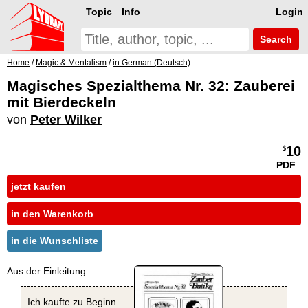
Topic
Info
Login
Search
Home
/
Magic & Mentalism
/
in German (Deutsch)
Magisches Spezialthema Nr. 32: Zauberei
mit Bierdeckeln
von
Peter Wilker
10
$
PDF
jetzt kaufen
in den Warenkorb
in die Wunschliste
Aus der Einleitung:
Ich kaufte zu Beginn