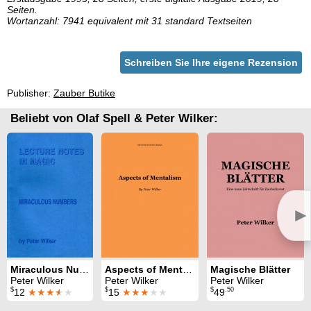
Seiten.
Wortanzahl: 7941 equivalent mit 31 standard Textseiten
Schreiben Sie Ihre eigene Rezension
Publisher:
Zauber Butike
Beliebt von Olaf Spell & Peter Wilker:
►
Miraculous Numbers
Aspects of Mentalism / Mentalism A La Mode
Magische Blätter
Peter Wilker
Peter Wilker
Peter Wilker
$
$
$
.50
12
★★★
★
★
15
★★★
★★
49