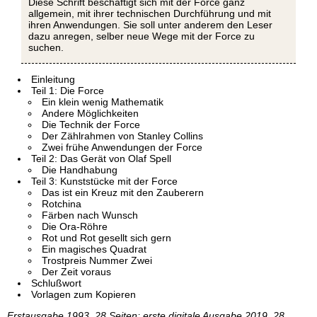
Diese Schrift beschäftigt sich mit der Force ganz
allgemein, mit ihrer technischen Durchführung und mit
ihren Anwendungen. Sie soll unter anderem den Leser
dazu anregen, selber neue Wege mit der Force zu
suchen.
Einleitung
Teil 1: Die Force
Ein klein wenig Mathematik
Andere Möglichkeiten
Die Technik der Force
Der Zählrahmen von Stanley Collins
Zwei frühe Anwendungen der Force
Teil 2: Das Gerät von Olaf Spell
Die Handhabung
Teil 3: Kunststücke mit der Force
Das ist ein Kreuz mit den Zauberern
Rotchina
Färben nach Wunsch
Die Ora-Röhre
Rot und Rot gesellt sich gern
Ein magisches Quadrat
Trostpreis Nummer Zwei
Der Zeit voraus
Schlußwort
Vorlagen zum Kopieren
Erstausgabe 1993, 28 Seiten; erste digitale Ausgabe 2019, 28