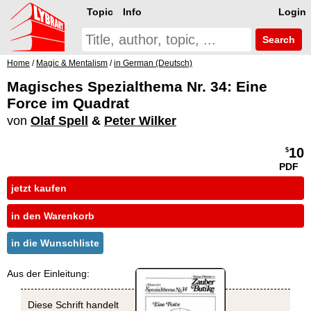
Topic
Info
Login
Search
Home
/
Magic & Mentalism
/
in German (Deutsch)
Magisches Spezialthema Nr. 34: Eine
Force im Quadrat
von
Olaf Spell
&
Peter Wilker
10
$
PDF
jetzt kaufen
in den Warenkorb
in die Wunschliste
Aus der Einleitung:
Diese Schrift handelt