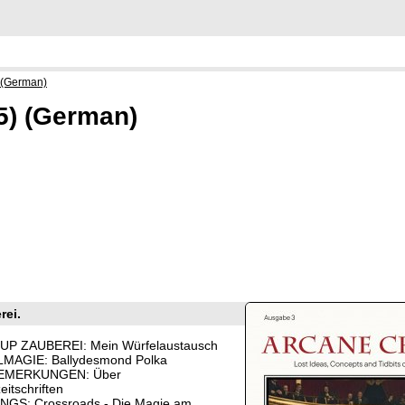
 (German)
5) (German)
rei.
UP ZAUBEREI: Mein Würfelaustausch
MAGIE: Ballydesmond Polka
EMERKUNGEN: Über
itschriften
GS: Crossroads - Die Magie am