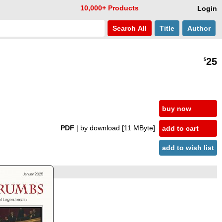
10,000+ Products
Login
Search
All
Title
Author
25
$
buy now
PDF
| by download
[11 MByte]
add to cart
add to wish list