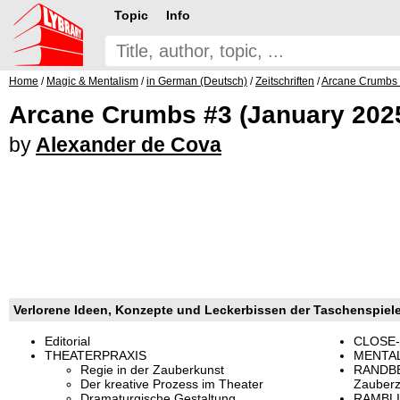
Topic
Info
Home
/
Magic & Mentalism
/
in German (Deutsch)
/
Zeitschriften
/
Arcane Crumbs
Arcane Crumbs #3 (January 202
by
Alexander de Cova
Verlorene Ideen, Konzepte und Leckerbissen der Taschenspiele
Editorial
CLOSE-
THEATERPRAXIS
MENTAL
Regie in der Zauberkunst
RANDB
Der kreative Prozess im Theater
Zauberze
Dramaturgische Gestaltung
RAMBLIN