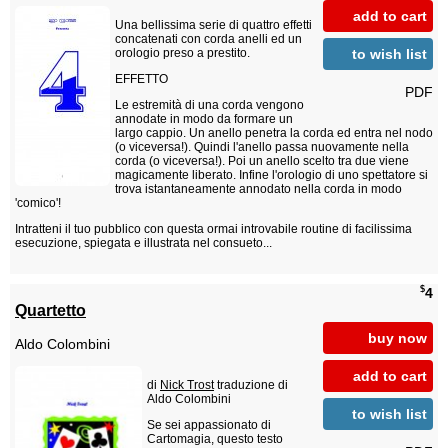
add to cart
Una bellissima serie di quattro effetti
concatenati con corda anelli ed un
to wish list
orologio preso a prestito.
EFFETTO
PDF
Le estremità di una corda vengono
annodate in modo da formare un
largo cappio. Un anello penetra la corda ed entra nel nodo
(o viceversa!). Quindi l'anello passa nuovamente nella
corda (o viceversa!). Poi un anello scelto tra due viene
magicamente liberato. Infine l'orologio di uno spettatore si
trova istantaneamente annodato nella corda in modo
'comico'!
Intratteni il tuo pubblico con questa ormai introvabile routine di facilissima
esecuzione, spiegata e illustrata nel consueto...
$
4
Quartetto
buy now
Aldo Colombini
add to cart
di
Nick Trost
traduzione di
Aldo Colombini
to wish list
Se sei appassionato di
Cartomagia, questo testo