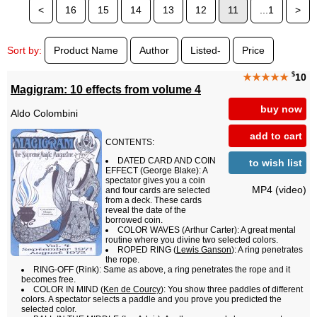
<
16
15
14
13
12
11
...1
>
Sort by:
Product Name
Author
Listed-
Price
$
★★★★★
10
Magigram: 10 effects from volume 4
buy now
Aldo Colombini
add to cart
CONTENTS:
DATED CARD AND COIN
to wish list
EFFECT (George Blake): A
spectator gives you a coin
MP4 (video)
and four cards are selected
from a deck. These cards
reveal the date of the
borrowed coin.
COLOR WAVES (Arthur Carter): A great mental
routine where you divine two selected colors.
ROPED RING (
Lewis Ganson
): A ring penetrates
the rope.
RING-OFF (Rink): Same as above, a ring penetrates the rope and it
becomes free.
COLOR IN MIND (
Ken de Courcy
): You show three paddles of different
colors. A spectator selects a paddle and you prove you predicted the
selected color.