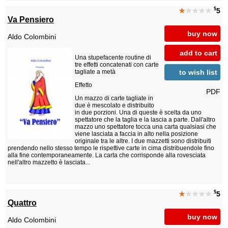
$
★
★★★★
5
Va Pensiero
buy now
Aldo Colombini
add to cart
Una stupefacente routine di
tre effetti concatenati con carte
to wish list
tagliate a metà
Effetto
PDF
Un mazzo di carte tagliate in
due è mescolato e distribuito
in due porzioni. Una di queste è scelta da uno
spettatore che la taglia e la lascia a parte. Dall'altro
mazzo uno spettatore tocca una carta qualsiasi che
viene lasciata a faccia in alto nella posizione
originale tra le altre. I due mazzetti sono distribuiti
prendendo nello stesso tempo le rispettive carte in cima distribuendole fino
alla fine contemporaneamente. La carta che corrisponde alla rovesciata
nell'altro mazzetto è lasciata...
$
★
★★★★
5
Quattro
buy now
Aldo Colombini