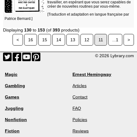
travailler, en espérant que vous serez capables de
créer de nouvelles routines par vous-même.
[Traduction et adaptation en langue française par
Patrice Bernard.]
Displaying
130
to
153
(of
393
products)
<
16
15
14
13
12
11
...1
>
© 2026 Lybrary.com
Magic
Ernest Hemingway
Gambling
Articles
Games
Contact
Juggling
FAQ
Nonfiction
Policies
Fiction
Reviews