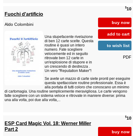
$
10
Fuochi d'artificio
buy now
Aldo Colombini
add to cart
Una stupefacente rivelazione
di ben 12 carte scelte. Questa
to wish list
routine è quasi un intero
numero. Fate scegliere
velocemente ed in seguito
PDF
ritrovate ben 12 carte in
un'esplosione di stupore e in
un crescendo di destrezza .
Un vero "Reputation Maker"!
Se avete un mazzo di carte siete pronti per eseguire
questa spettacolare routine professionale. Essa è
alla portata di tutti coloro che conoscano un minimo
di cartomagia. Una routine semplicemente meravigliosa. Le carte vengono
fatte scegliere con un sistema veloce e ritrovate in maniere diverse: prima
una alla volta, poi due alla volta,...
$
10
ESP Card Magic Vol. 18: Werner Miller
Part 2
buy now