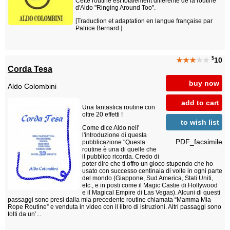
Cette routine est totalement différente de la routine
d'Aldo "Ringing Around Too".
[Traduction et adaptation en langue française par
Patrice Bernard.]
$
★★★
★★
10
Corda Tesa
buy now
Aldo Colombini
add to cart
Una fantastica routine con
oltre 20 effetti !
to wish list
Come dice Aldo nell'
l'introduzione di questa
PDF_facsimile
pubblicazione "Questa
routine è una di quelle che
il pubblico ricorda. Credo di
poter dire che ti offro un gioco stupendo che ho
usato con successo centinaia di volte in ogni parte
del mondo (Giappone, Sud America, Stati Uniti,
etc., e in posti come il Magic Castie di Hollywood
e il Magical Empire di Las Vegas). Alcuni di questi
passaggi sono presi dalla mia precedente routine chiamata “Mamma Mia
Rope Routine” e venduta in video con il libro di istruzioni. Altri passaggi sono
tolti da un’...