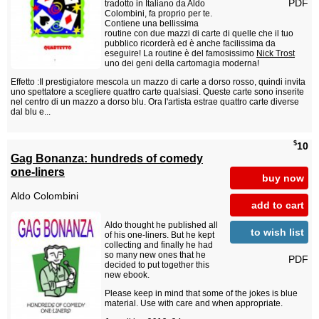
PDF
tradotto in Italiano da Aldo
Colombini, fa proprio per te.
Contiene una bellissima
routine con due mazzi di carte di quelle che il tuo
pubblico ricorderà ed è anche facilissima da
eseguire! La routine è del famosissimo
Nick Trost
uno dei geni della cartomagia moderna!
Effetto :Il prestigiatore mescola un mazzo di carte a dorso rosso, quindi invita
uno spettatore a scegliere quattro carte qualsiasi. Queste carte sono inserite
nel centro di un mazzo a dorso blu. Ora l'artista estrae quattro carte diverse
dal blu e...
$
10
Gag Bonanza: hundreds of comedy
one-liners
buy now
Aldo Colombini
add to cart
Aldo thought he published all
to wish list
of his one-liners. But he kept
collecting and finally he had
so many new ones that he
PDF
decided to put together this
new ebook.
Please keep in mind that some of the jokes is blue
material. Use with care and when appropriate.