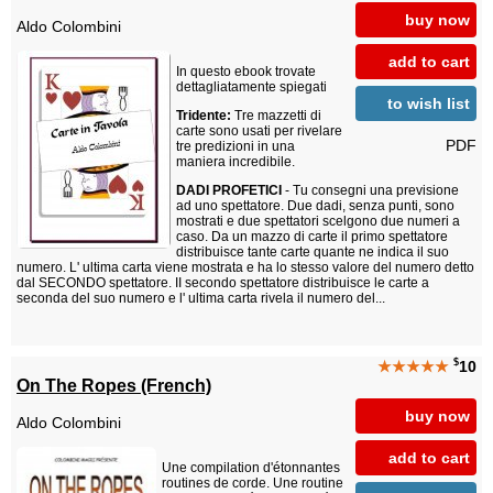
buy now
Aldo Colombini
add to cart
In questo ebook trovate
dettagliatamente spiegati
to wish list
Tridente:
Tre mazzetti di
carte sono usati per rivelare
PDF
tre predizioni in una
maniera incredibile.
DADI PROFETICI
- Tu consegni una previsione
ad uno spettatore. Due dadi, senza punti, sono
mostrati e due spettatori scelgono due numeri a
caso. Da un mazzo di carte il primo spettatore
distribuisce tante carte quante ne indica il suo
numero. L' ultima carta viene mostrata e ha lo stesso valore del numero detto
dal SECONDO spettatore. II secondo spettatore distribuisce le carte a
seconda del suo numero e l' ultima carta rivela il numero del...
$
★★★★★
10
On The Ropes (French)
buy now
Aldo Colombini
add to cart
Une compilation d'étonnantes
routines de corde. Une routine