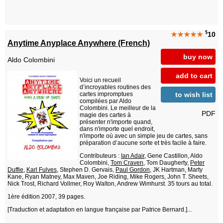
$
★★★★★
10
Anytime Anyplace Anywhere (French)
buy now
Aldo Colombini
add to cart
Voici un recueil
d’incroyables routines des
to wish list
cartes impromptues
compilées par Aldo
Colombini. Le meilleur de la
PDF
magie des cartes à
présenter n'importe quand,
dans n'importe quel endroit,
n'importe où avec un simple jeu de cartes, sans
préparation d’aucune sorte et très facile à faire.
Contributeurs :
Ian Adair
, Gene Castillon, Aldo
Colombini,
Tom Craven
, Tom Daugherty,
Peter
Duffie
,
Karl Fulves
, Stephen D. Gervais,
Paul Gordon
, JK Hartman, Marty
Kane, Ryan Matney, Max Maven, Joe Riding, Mike Rogers, John T. Sheets,
Nick Trost, Richard Vollmer, Roy Walton, Andrew Wimhurst. 35 tours au total.
1ère édition 2007, 39 pages.
[Traduction et adaptation en langue française par Patrice Bernard.]...