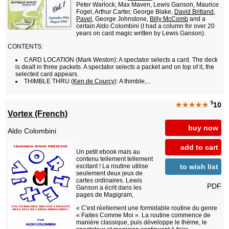
Peter Warlock, Max Maven, Lewis Ganson, Maurice
Fogel, Arthur Carter, George Blake,
David Britland
,
Pavel
, George Johnstone,
Billy McComb
and a
certain Aldo Colombini (I had a column for over 20
years on card magic written by Lewis Ganson).
CONTENTS:
CARD LOCATION (Mark Weston): A spectator selects a card. The deck
is dealt in three packets. A spectator selects a packet and on top of it, the
selected card appears.
THIMBLE THRU (
Ken de Courcy
): A thimble,...
$
★★★★★
10
Vortex (French)
buy now
Aldo Colombini
add to cart
Un petit ebook mais au
contenu tellement tellement
to wish list
excitant ! La routine utilise
seulement deux jeux de
cartes ordinaires. Lewis
PDF
Ganson a écrit dans les
pages de Magigram,
« C'est réellement une formidable routine du genre
« Faites Comme Moi ». La routine commence de
manière classique, puis développe le thème, le