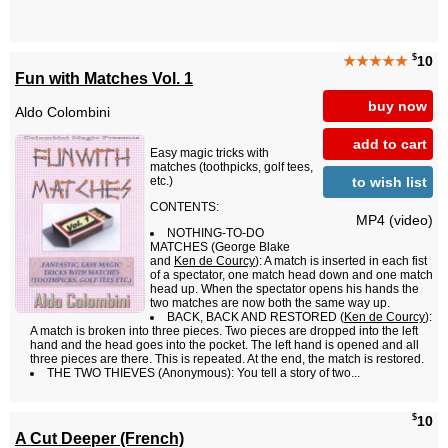
$
★★★★★
10
Fun with Matches Vol. 1
buy now
Aldo Colombini
add to cart
Easy magic tricks with
matches (toothpicks, golf tees,
to wish list
etc.)
CONTENTS:
MP4 (video)
NOTHING-TO-DO
MATCHES (George Blake
and
Ken de Courcy
): A match is inserted in each fist
of a spectator, one match head down and one match
head up. When the spectator opens his hands the
two matches are now both the same way up.
BACK, BACK AND RESTORED (
Ken de Courcy
):
A match is broken into three pieces. Two pieces are dropped into the left
hand and the head goes into the pocket. The left hand is opened and all
three pieces are there. This is repeated. At the end, the match is restored.
THE TWO THIEVES (Anonymous): You tell a story of two...
$
10
A Cut Deeper (French)