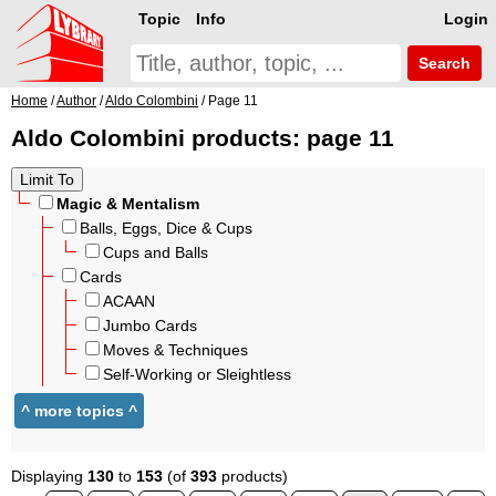
Topic
Info
Login
Search
Home
/
Author
/
Aldo Colombini
/ Page 11
Aldo Colombini products: page 11
Magic & Mentalism
Balls, Eggs, Dice & Cups
Cups and Balls
Cards
ACAAN
Jumbo Cards
Moves & Techniques
Self-Working or Sleightless
Displaying
130
to
153
(of
393
products)