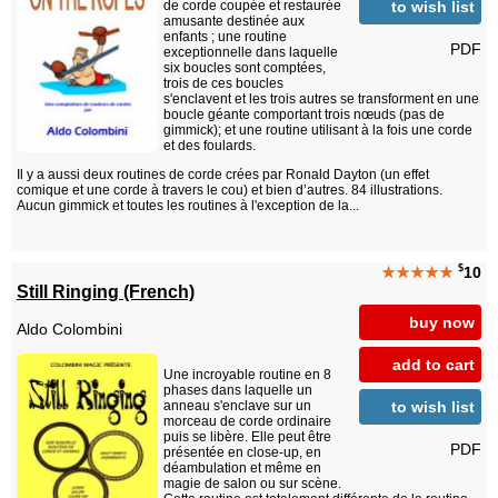
to wish list
de corde coupée et restaurée
amusante destinée aux
enfants ; une routine
PDF
exceptionnelle dans laquelle
six boucles sont comptées,
trois de ces boucles
s'enclavent et les trois autres se transforment en une
boucle géante comportant trois nœuds (pas de
gimmick); et une routine utilisant à la fois une corde
et des foulards.
Il y a aussi deux routines de corde crées par Ronald Dayton (un effet
comique et une corde à travers le cou) et bien d’autres. 84 illustrations.
Aucun gimmick et toutes les routines à l'exception de la...
$
★★★★★
10
Still Ringing (French)
buy now
Aldo Colombini
add to cart
Une incroyable routine en 8
phases dans laquelle un
to wish list
anneau s'enclave sur un
morceau de corde ordinaire
puis se libère. Elle peut être
PDF
présentée en close-up, en
déambulation et même en
magie de salon ou sur scène.