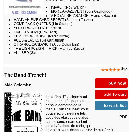
IMPACT (Roy Walton)
MORE AMAZEMENT (Luis Gavilondo)
A ROYAL SEPARATION (Francis Haxton)
HAMMAN FIVE CARD REPEAT (Stephen Tucker)
COME BACK QUEENS (Lin Searles)
SHORT WAVE (J.K. Hartman)
FIVE IN A ROW (Nick Trost)
ELMER'S WEDDING (Peter Duffie)
ACES & JACKS (Stewart Judah)
STRANGE SANDWICH (Aldo Colombini)
THE LIGHTWEIGHT TRICK (Manfred Bacia)
ALL RED (Sam...
$
★★★★★
10
The Band (French)
buy now
Aldo Colombini
add to cart
Les effets d'élastique sont
maintenant très populaires
to wish list
dans le domaine de la
magie. Dans ce livret, vous
trouverez plusieurs effets
PDF
avec des élastiques et des
cartes, concernant surtout
des révélations de carte, qui
devraient vous donner assez de matière à