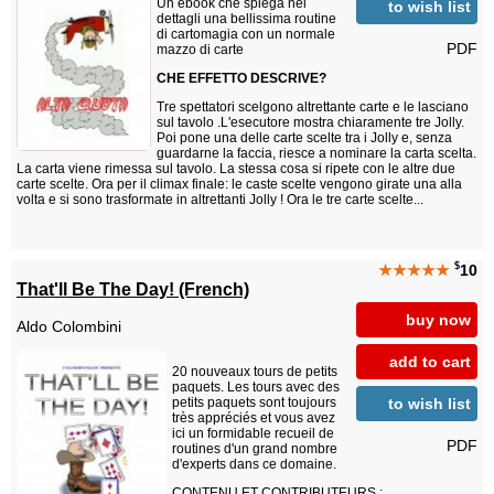
Un ebook che spiega nei
to wish list
dettagli una bellissima routine
di cartomagia con un normale
PDF
mazzo di carte
CHE EFFETTO DESCRIVE?
Tre spettatori scelgono altrettante carte e le lasciano
sul tavolo .L'esecutore mostra chiaramente tre Jolly.
Poi pone una delle carte scelte tra i Jolly e, senza
guardarne la faccia, riesce a nominare la carta scelta.
La carta viene rimessa sul tavolo. La stessa cosa si ripete con le altre due
carte scelte. Ora per il climax finale: le caste scelte vengono girate una alla
volta e si sono trasformate in altrettanti Jolly ! Ora le tre carte scelte...
$
★★★★★
10
That'll Be The Day! (French)
buy now
Aldo Colombini
add to cart
20 nouveaux tours de petits
paquets. Les tours avec des
to wish list
petits paquets sont toujours
très appréciés et vous avez
ici un formidable recueil de
PDF
routines d'un grand nombre
d'experts dans ce domaine.
CONTENU ET CONTRIBUTEURS :