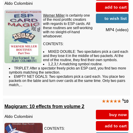
Aldo Colombini
add to cart
Werner Miller
is certainly one
to wish list
of the most prolific creators
with regards to ESP cards. All
these routines are self-working
MP4 (video)
with no sleight-of-hand
whatsoever.
CONTENTS:
MIXED DOUBLE: Two spectators pick a card each
and they lose it in the middle of two packets. At the
end of the routine, they find their own symbols.
1,2,3,!: A matching symbol routine.
TRIPLET: After a spectator freely picks an ESP card, you find two more
symbols matching the selection.
EMPTY NET GOALS: Two spectators pick a card each. You place two
packets on the table and turn over cards at the same time. Only two pairs
match,...
$
★★★★★
10
Magigram: 10 effects from volume 2
buy now
Aldo Colombini
add to cart
CONTENTS: