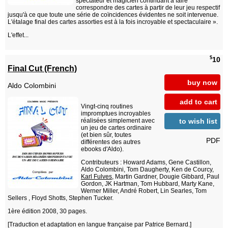
spectateur et magicien continuant à faire
correspondre des cartes à partir de leur jeu respectif
jusqu'à ce que toute une série de coïncidences évidentes ne soit intervenue.
L'étalage final des cartes assorties est à la fois incroyable et spectaculaire ».
L'effet...
$
10
Final Cut (French)
buy now
Aldo Colombini
add to cart
Vingt-cinq routines
impromptues incroyables
to wish list
réalisées simplement avec
un jeu de cartes ordinaire
(et bien sûr, toutes
PDF
différentes des autres
ebooks d'Aldo).
Contributeurs : Howard Adams, Gene Castillon,
Aldo Colombini, Tom Daugherty, Ken de Courcy,
Karl Fulves
, Martin Gardner, Dougie Gibbard, Paul
Gordon, JK Hartman, Tom Hubbard, Marty Kane,
Werner Miller, André Robert, Lin Searles, Tom
Sellers , Floyd Shotts, Stephen Tucker.
1ère édition 2008, 30 pages.
[Traduction et adaptation en langue française par Patrice Bernard.]