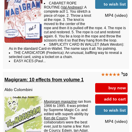
CABARET ROPE
to wish list
ROUTINE (
Val Andrews
): A
complete act! 1. You stretch a
MP4 (video)
piece of rope. 2. Throw a knot
at the rope. 3. The knot is
moved to the center of the
rope and then it is pulled off the rope. 4. The rope is
cut and restored. 5. The rope is cut and restored
again. 6. You tie a loop in the rope and throw the
scissors into it so that they hang from the loop.
SIMPLICITY CARD IN WALLET (Mark Weston):
As in the standard Card-in-Wallet. The name says it all. No palming.
THE CARDICATOR (Frederica): An unusual, baffling way to reveal a
selected card, using a locket on a chain.
EASY ACES (Paul...
$
★★★★★
10
Magigram: 10 effects from volume 1
buy now
Aldo Colombini
add to cart
Magigram magazine
ran from
1966 to 1995. It was printed
to wish list
by Supreme Magic Co. and
edited with superb ability by
Ken de Courcy
. The
MP4 (video)
collaborators were the best
ever, just to name a few: Ken
de Courcy, Edwin,
Ian Adair
,