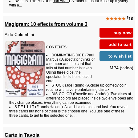
BALL IN THE MIDDLE (
Ian Adair
): A rather unusual close-up mystery
with a...
$
★★★★★
10
Magigram: 10 effects from volume 3
buy now
Aldo Colombini
add to cart
CONTENTS:
DOMINATING DICE (Paul
to wish list
Marcus): A spectator thinks of
a number and the card that
MP4 (video)
falls at that number is taken.
Using three dice, the
spectator finds the selected
card.
STUCK (Joe Riding): A close up comedy coin
routine with a very entertaining climax.
DIS-COLOR (Ravelle and Andrée): Two discs of
different colors are placed inside two envelopes and
they change places. Everything can be examined.
S.P.E.L.L.I.T (Francis Haxton): A card is selected and lost. You reveal
three cards but none of them is the chosen one. You use one of these
three cards, to get to the selected one. ...
$
7
Carte in Tavola