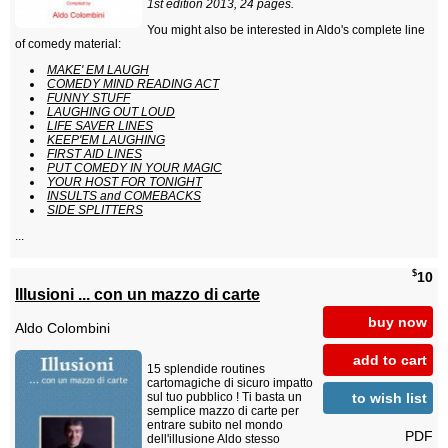
1st edition 2013, 24 pages.
You might also be interested in Aldo's complete line
of comedy material:
MAKE' EM LAUGH
COMEDY MIND READING ACT
FUNNY STUFF
LAUGHING OUT LOUD
LIFE SAVER LINES
KEEP'EM LAUGHING
FIRST AID LINES
PUT COMEDY IN YOUR MAGIC
YOUR HOST FOR TONIGHT
INSULTS and COMEBACKS
SIDE SPLITTERS
...
$
10
Illusioni ... con un mazzo di carte
buy now
Aldo Colombini
add to cart
15 splendide routines
cartomagiche di sicuro impatto
to wish list
sul tuo pubblico ! Ti basta un
semplice mazzo di carte per
entrare subito nel mondo
PDF
dell'illusione Aldo stesso