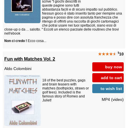
scrive "I giochi descritti in
queste pagine sono tutti
abbastanza facili e di sicuro impatto sul pubblico.
Nessun gioco è stato inserito tanto per riempire una
pagina e posso dire con assoluta franchezza che
ritengo di offrirti una raccolta di giochi cartomagici
che potrai usare nei tuoi spettacoli, siano essi di
close-up o da ... salotto. " Eccoti un elenco parziale delle routines che trovi
nell'ebook
Non ci credo !
Ecco cosa...
$
★★★★
★
10
Fun with Matches Vol. 2
buy now
Aldo Colombini
add to cart
18 of the best puzzles, gags
and brain teasers with
to wish list
matches (toothpicks, straws or
golf tees). Included is the
famous story of Romeo and
MP4 (video)
Juliet!