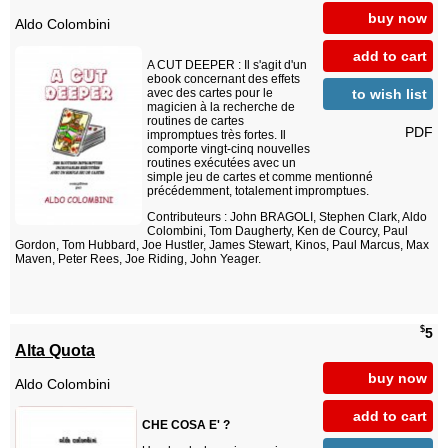
buy now
Aldo Colombini
add to cart
A CUT DEEPER : Il s'agit d'un
ebook concernant des effets
to wish list
avec des cartes pour le
magicien à la recherche de
routines de cartes
PDF
impromptues très fortes. Il
comporte vingt-cinq nouvelles
routines exécutées avec un
simple jeu de cartes et comme mentionné
précédemment, totalement impromptues.
Contributeurs : John BRAGOLI, Stephen Clark, Aldo
Colombini, Tom Daugherty, Ken de Courcy, Paul
Gordon, Tom Hubbard, Joe Hustler, James Stewart, Kinos, Paul Marcus, Max
Maven, Peter Rees, Joe Riding, John Yeager.
$
5
Alta Quota
buy now
Aldo Colombini
add to cart
CHE COSA E' ?