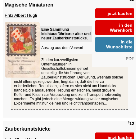
Magische Miniaturen
jetzt kaufen
Fritz Albert Hügli
in den
Eine Sammlung
Warenkorb
leichtausführbarer alter und
neuer Zauberkunststücke.
in die
Wunschliste
Auszug aus dem Vorwort:
PDF
Zu den kurzweiligsten
Unterhaltungen in
Gesellschaftskreisen gehört
unstreitig die Vorführung von
Zauberkunststücken. Der Grund, weshalb solche
nicht öfters gezeigt werden, liegt darin, daß die hierzu
erforderlichen Requisiten, sofern es sich nicht um Handtricks
handelt, die andauernde Hebung erheischen, meist größere
Koffer und Kisten zur Verpackung und zum Transport notwendig
machen. Es gibt jedoch eine Menge wirkungsvoller magischer
Experimente mit nur kleinen und leicht transportabeln...
$
12
Zauberkunststücke
jetzt kaufen