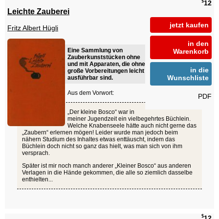
$
12
Leichte Zauberei
jetzt kaufen
Fritz Albert Hügli
in den
Eine Sammlung von
Warenkorb
Zauberkunststücken ohne
und mit Apparaten, die ohne
in die
große Vorbereitungen leicht
Wunschliste
ausführbar sind.
Aus dem Vorwort:
PDF
„Der kleine Bosco“ war in
meiner Jugendzeit ein vielbegehrtes Büchlein.
Welche Knabenseele hätte auch nicht gerne das
„Zaubern“ erlernen mögen! Leider wurde man jedoch beim
nähern Studium des Inhaltes etwas enttäuscht, indem das
Büchlein doch nicht so ganz das hielt, was man sich von ihm
versprach.
Später ist mir noch manch anderer „Kleiner Bosco“ aus anderen
Verlagen in die Hände gekommen, die alle so ziemlich dasselbe
enthielten...
$
12