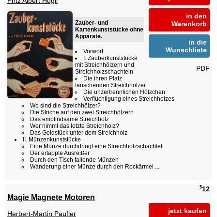
Fritz Albert Hügli
in den
Zauber- und
Warenkorb
Kartenkunststücke ohne
Apparate.
in die
Wunschliste
Vorwort
I. Zauberkunststücke
mit Streichhölzern und
PDF
Streichholzschachteln
Die ihren Platz
tauschenden Streichhölzer
Die unzertrennlichen Hölzchen
Verflüchtigung eines Streichholzes
Wo sind die Streichhölzer?
Die Striche auf den zwei Streichhölzern
Das empfindsame Streichholz
Wer nimmt das letzte Streichholz?
Das Geldstück unter dem Streichholz
II. Münzenkunststücke
Eine Münze durchdringt eine Streichholzschachtel
Der ertappte Ausreißer
Durch den Tisch fallende Münzen
Wanderung einer Münze durch den Rockärmel ...
$
12
Magie Magnete Motoren
jetzt kaufen
Herbert-Martin Paufler