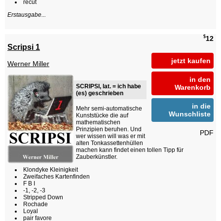
recut
Erstausgabe...
$
12
Scripsi 1
jetzt kaufen
Werner Miller
in den
SCRIPSI, lat. = ich habe
Warenkorb
(es) geschrieben
in die
Mehr semi-automatische
Wunschliste
Kunststücke die auf
mathematischen
Prinzipien beruhen. Und
PDF
wer wissen will was er mit
alten Tonkassettenhüllen
machen kann findet einen tollen Tipp für
Zauberkünstler.
Klondyke Kleinigkeit
Zweifaches Kartenfinden
F B I
-1, -2, -3
Stripped Down
Rochade
Loyal
pair favore