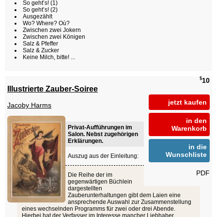
So geht’s! (1)
So geht’s! (2)
Ausgezählt
Wo? Where? Où?
Zwischen zwei Jokern
Zwischen zwei Königen
Salz & Pfeffer
Salz & Zucker
Keine Milch, bitte! ...
$
10
Illustrierte Zauber-Soiree
jetzt kaufen
Jacoby Harms
in den
Privat-Aufführungen im
Warenkorb
Salon. Nebst zugehörigen
Erklärungen.
in die
Wunschliste
Auszug aus der Einleitung:
PDF
Die Reihe der im
gegenwärtigen Büchlein
dargestellten
Zauberunterhaltungen gibt dem Laien eine
ansprechende Auswahl zur Zusammenstellung
eines wechselnden Programms für zwei oder drei Abende.
Hierbei hat der Verfasser im Interesse mancher Liebhaber