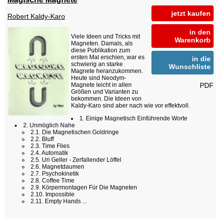
jetzt kaufen
Robert Kaldy-Karo
in den
Viele Ideen und Tricks mit
Warenkorb
Magneten. Damals, als
diese Publikation zum
ersten Mal erschien, war es
in die
schwierig an starke
Wunschliste
Magnete heranzukommen.
Heute sind Neodym-
PDF
Magnete leicht in allen
Größen und Varianten zu
bekommen. Die Ideen von
Kaldy-Karo sind aber nach wie vor effektvoll.
1. Einige Magnetisch Einführende Worte
2. Unmöglich Nahe
2.1. Die Magnetischen Goldringe
2.2. Bluff
2.3. Time Flies
2.4. Automatik
2.5. Uri Geller - Zerfallender Löffel
2.6. Magnetdaumen
2.7. Psychokinetik
2.8. Coffee Time
2.9. Körpermontagen Für Die Magneten
2.10. Impossible
2.11. Empty Hands ...