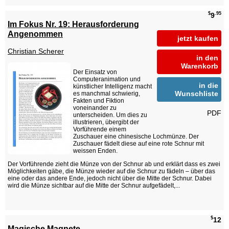
$
.95
9
Im Fokus Nr. 19: Herausforderung
Angenommen
jetzt kaufen
Christian Scherer
in den
Warenkorb
Der Einsatz von
Computeranimation und
in die
künstlicher Intelligenz macht
Wunschliste
es manchmal schwierig,
Fakten und Fiktion
voneinander zu
PDF
unterscheiden. Um dies zu
illustrieren, übergibt der
Vorführende einem
Zuschauer eine chinesische Lochmünze. Der
Zuschauer fädelt diese auf eine rote Schnur mit
weissen Enden.
Der Vorführende zieht die Münze von der Schnur ab und erklärt dass es zwei
Möglichkeiten gäbe, die Münze wieder auf die Schnur zu fädeln – über das
eine oder das andere Ende, jedoch nicht über die Mitte der Schnur. Dabei
wird die Münze sichtbar auf die Mitte der Schnur aufgefädelt,...
$
12
Magische Magnete