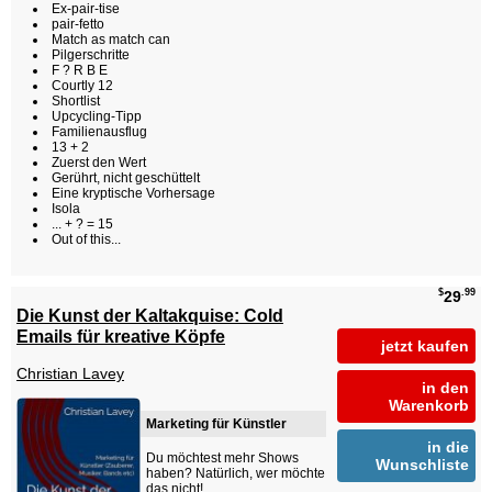
Ex-pair-tise
pair-fetto
Match as match can
Pilgerschritte
F ? R B E
Courtly 12
Shortlist
Upcycling-Tipp
Familienausflug
13 + 2
Zuerst den Wert
Gerührt, nicht geschüttelt
Eine kryptische Vorhersage
Isola
... + ? = 15
Out of this...
$
.99
29
Die Kunst der Kaltakquise: Cold
Emails für kreative Köpfe
jetzt kaufen
Christian Lavey
in den
Warenkorb
Marketing für Künstler
in die
Du möchtest mehr Shows
Wunschliste
haben? Natürlich, wer möchte
das nicht!