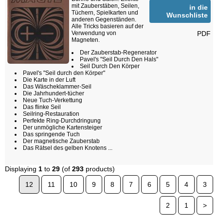
mit Zauberstäben, Seilen,
in die
Tüchern, Spielkarten und
Wunschliste
anderen Gegenständen.
Alle Tricks basieren auf der
PDF
Verwendung von
Magneten.
Der Zauberstab-Regenerator
Pavel's "Seil Durch Den Hals"
Seil Durch Den Körper
Pavel's "Seil durch den Körper"
Die Karte in der Luft
Das Wäscheklammer-Seil
Die Jahrhundert-tücher
Neue Tuch-Verkettung
Das flinke Seil
Seilring-Restauration
Perfekte Ring-Durchdringung
Der unmögliche Kartensteiger
Das springende Tuch
Der magnetische Zauberstab
Das Rätsel des gelben Knotens ...
Displaying
1
to
29
(of
293
products)
12
11
10
9
8
7
6
5
4
3
2
1
>