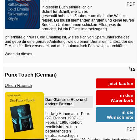
PDF
In diesem Buch erkläre ich dir
Schritt für Schritt, wie ich es
geschafft habe, als Zauberer um die halbe Welt zu
reisen. Du musst niemanden anrufen und keine teuren
Briefe an Unternehmen schicken. Alles, was du
brauchst, ist ein PC mit Internetzugang.
Ich erkläre dir, was Cold Emailing ist, wie es sich von Spam unterscheidet
und gebe dir eine genaue Anleitung, wie du einen Dienst einrichtest, der die
E-Mails für dich versendet und auch automatisch Follow-Ups durchführt.
Wenn du dieses...
$
15
Punx Touch (German)
jetzt kaufen
Ulrich Rausch
in den
Das Gläserne Herz und
Warenkorb
andere Patente.
in die
Ludwig Hanemann - Punx
Wunschliste
(27. Oktober 1907 - 11.
Februar 1996) gehört
zweifelsfrei zu den
PDF
bedeutendsten
deutschsprachigen