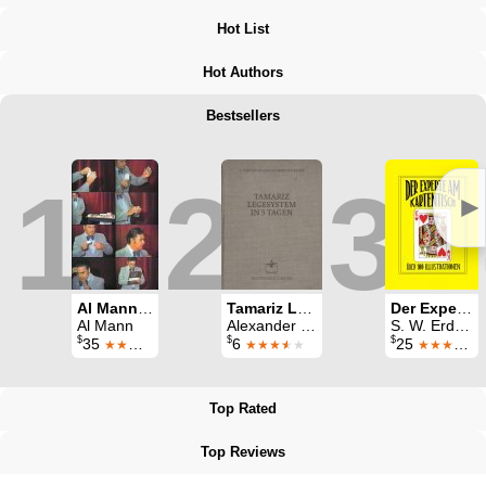
Hot List
Hot Authors
Bestsellers
1
2
3
►
Al Mann Lecture
Tamariz Legesystem in 5 Tagen
Der Experte am Kartentisch
Al Mann
Alexander de Cova
S. W. Erdnase & Christian Scherer
$
$
$
35
6
25
★★★★
★★★
★
★
★★★★★
Top Rated
Top Reviews