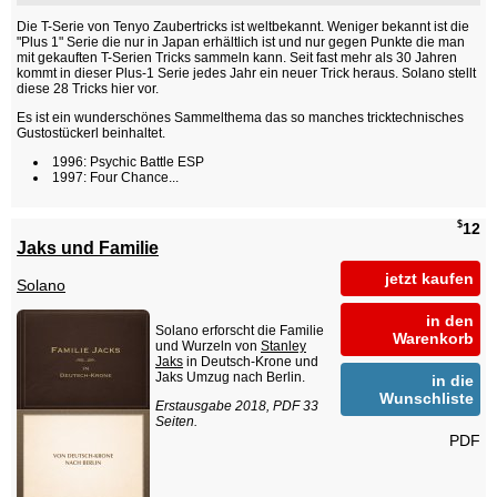
Die T-Serie von Tenyo Zaubertricks ist weltbekannt. Weniger bekannt ist die
"Plus 1" Serie die nur in Japan erhältlich ist und nur gegen Punkte die man
mit gekauften T-Serien Tricks sammeln kann. Seit fast mehr als 30 Jahren
kommt in dieser Plus-1 Serie jedes Jahr ein neuer Trick heraus. Solano stellt
diese 28 Tricks hier vor.
Es ist ein wunderschönes Sammelthema das so manches tricktechnisches
Gustostückerl beinhaltet.
1996: Psychic Battle ESP
1997: Four Chance...
$
12
Jaks und Familie
jetzt kaufen
Solano
in den
Solano erforscht die Familie
Warenkorb
und Wurzeln von
Stanley
Jaks
in Deutsch-Krone und
Jaks Umzug nach Berlin.
in die
Wunschliste
Erstausgabe 2018, PDF 33
Seiten.
PDF