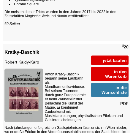
"Quadramagikologisches"
Corono Square
Die meisten dieser Tricks wurden in den Jahren 2017 bis 2022 in den
Zeitschriften
Magische Welt
und
Aladin
veröffentlicht.
60 Seiten
$
20
Kratky-Baschik
jetzt kaufen
Robert Kaldy-Karo
in den
Anton Kratky-Baschik
Warenkorb
begann seine Laufbahn
als
Mundharmonikavirtuose.
in die
Bei seinen Tourneen
Wunschliste
durch ganz Europa lernte
er beim Zauberkünstler
PDF
Bellachini die Kunst der
Magie. Er kombiniert
Zauberkunst mit
Musikdarbietungen, physikalischen Effekten und
Geistererscheinungen.
Nach jahrelangen erfolgreichen Gastspielreisen lässt er sich in Wien nieder,
wo er große Erfolge in den Vergnügungsetablissements der Stadt feierte. Im