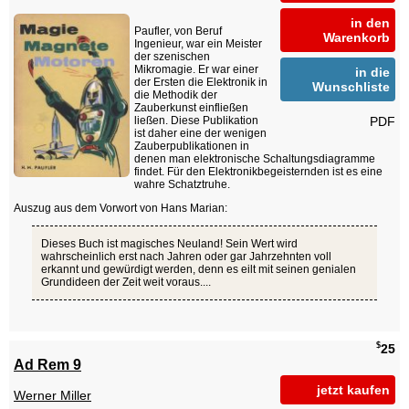
in den
Paufler, von Beruf
Warenkorb
Ingenieur, war ein Meister
der szenischen
Mikromagie. Er war einer
in die
der Ersten die Elektronik in
Wunschliste
die Methodik der
Zauberkunst einfließen
PDF
ließen. Diese Publikation
ist daher eine der wenigen
Zauberpublikationen in
denen man elektronische Schaltungsdiagramme
findet. Für den Elektronikbegeisternden ist es eine
wahre Schatztruhe.
Auszug aus dem Vorwort von Hans Marian:
Dieses Buch ist magisches Neuland! Sein Wert wird
wahrscheinlich erst nach Jahren oder gar Jahrzehnten voll
erkannt und gewürdigt werden, denn es eilt mit seinen genialen
Grundideen der Zeit weit voraus....
$
25
Ad Rem 9
jetzt kaufen
Werner Miller