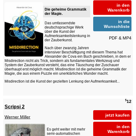
in den
Die geheime Grammatik
Warenkorb
der Magie.
in die
Das umfassendste
Wunschliste
deutschsprachige Werk
über die Kunst der
Aufmerksamkeitslenkung in
PDF & MP4
der Zauberkunst.
Nach über zwanzig Jahren
intensiver Beschäftigung mit diesem Thema hat
Alexander de Cova ein Buch geschrieben, in dem er
Misdirection nicht als Trick, sondern als fundamentales Werkzeug und
System der Zauberkunst versteht, das eine Täuschung der Zuschauer
überhaupt erst möglich macht. Misdirection ist die geheime Grammatik der
Magie, die aus einem Puzzle ein unerklärliches Wunder macht.
Misdirection ist die Kunst der gezielten Lenkung der Aufmerksamkeit...
$
12
Scripsi 2
jetzt kaufen
Werner Miller
in den
Es geht weiter mit mehr
Warenkorb
semi-automatischen