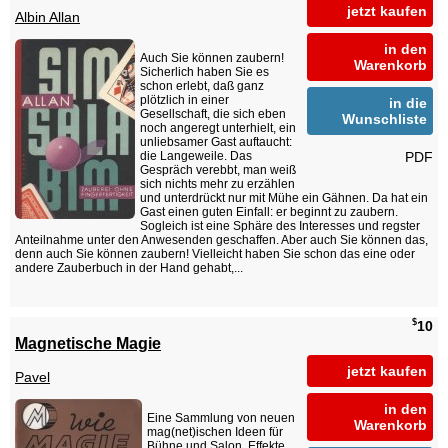
jetzt kaufen
Albin Allan
in den
Auch Sie können zaubern!
Warenkorb
Sicherlich haben Sie es
schon erlebt, daß ganz
plötzlich in einer
in die
Gesellschaft, die sich eben
Wunschliste
noch angeregt unterhielt, ein
unliebsamer Gast auftaucht:
PDF
die Langeweile. Das
Gespräch verebbt, man weiß
sich nichts mehr zu erzählen
und unterdrückt nur mit Mühe ein Gähnen. Da hat ein
Gast einen guten Einfall: er beginnt zu zaubern.
Sogleich ist eine Sphäre des Interesses und regster
Anteilnahme unter den Anwesenden geschaffen. Aber auch Sie können das,
denn auch Sie können zaubern! Vielleicht haben Sie schon das eine oder
andere Zauberbuch in der Hand gehabt,...
$
10
Magnetische Magie
jetzt kaufen
Pavel
in den
Eine Sammlung von neuen
Warenkorb
mag(net)ischen Ideen für
Bühne und Salon. Effekte