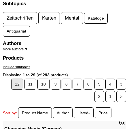
Subtopics
Zeitschriften
Karten
Mental
Kataloge
Antiquariat
Authors
more authors ▼
Products
include subtopics
Displaying
1
to
29
(of
293
products)
12
11
10
9
8
7
6
5
4
3
2
1
>
Sort by:
Product Name
Author
Listed-
Price
$
25
Character-Magie (German)