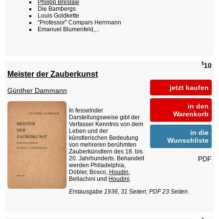
Philipp Breslaw
Die Bambergs
Louis Goldkette
"Professor" Compars Herrmann
Emanuel Blumenfeld,...
$
10
Meister der Zauberkunst
jetzt kaufen
Günther Dammann
in den
In fesselnder
Warenkorb
Darstellungsweise gibt der
Verfasser Kenntnis von dem
Leben und der
in die
künstlerischen Bedeutung
Wunschliste
von mehreren berühmten
Zauberkünstlern des 18. bis
PDF
20. Jahrhunderts. Behandelt
werden Philadelphia,
Döbler, Bosco,
Houdin
,
Bellachini und
Houdini
.
Erstausgabe 1936, 31 Seiten; PDF 23 Seiten.