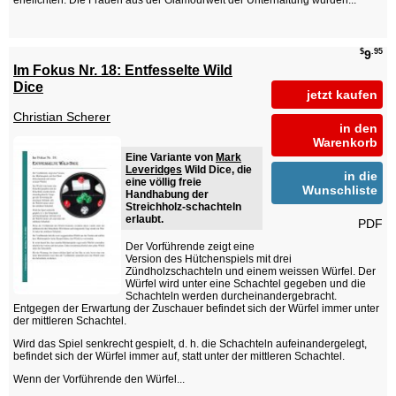
ehelichten. Die Frauen aus der Glamourwelt der Unterhaltung wurden...
$
.95
9
Im Fokus Nr. 18: Entfesselte Wild
Dice
jetzt kaufen
Christian Scherer
in den
Warenkorb
Eine Variante von
Mark
Leveridges
Wild Dice, die
in die
eine völlig freie
Wunschliste
Handhabung der
Streichholz-schachteln
erlaubt.
PDF
Der Vorführende zeigt eine
Version des Hütchenspiels mit drei
Zündholzschachteln und einem weissen Würfel. Der
Würfel wird unter eine Schachtel gegeben und die
Schachteln werden durcheinandergebracht.
Entgegen der Erwartung der Zuschauer befindet sich der Würfel immer unter
der mittleren Schachtel.
Wird das Spiel senkrecht gespielt, d. h. die Schachteln aufeinandergelegt,
befindet sich der Würfel immer auf, statt unter der mittleren Schachtel.
Wenn der Vorführende den Würfel...