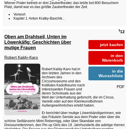
Wiener Prater betrieb er drei Zaubertheater, das letzte bot 800 Besuchern
Platz, damit war es das größte Zaubertheater der Zeit.
Vorwort
Kapitel 1: Anton Kratky-Baschik...
$
12
Oben am Drahtseil, Unten im
Löwenkäfig: Geschichten über
jetzt kaufen
mutige Frauen
in den
Robert Kaldy-Karo
Warenkorb
Robert Kaldy-Karo hat in
in die
den letzten Jahren in den
Wunschliste
Archiven des
Circusmuseums und des
Institutes Kadotheums nach
PDF
interessanten Frauen und
deren Schicksale aus der
Welt der Unterhaltung geforscht, die im Circus,
Varieté oder auf den Kleinkunstbühnen
Außergewöhnliches erlebt haben.
Er berichtet über mutige Löwenbändigerinnen, wie
das Fräulein Senide aus dem Prater oder über die
schöne Seiltänzerin Mimi Rebernigg, oder über Skandale von
Dressurreiterinnen, den Pin up Girls des 19. Jahrhunderts die adelige Herren