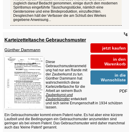
zugleich darauf Bedacht genommen, einige durch den modernen
Spiritismus eingeführte Täuschungsstücke, nämlich eine
Geistersoiree und eine Bindeproduktion, einzuflechten.
Desgleichen hält der Verfasser die am Schluß des Werkes
gegebene Anweisung...
$
4
Karteizetteltasche Gebrauchsmuster
jetzt kaufen
Günther Dammann
in den
Diese
Warenkorb
Gebrauchsmusteranmeld
ung hat nur am Rande mit
der Zauberkunst zu tun.
in die
Günther Dammann hat
Wunschliste
wahrscheinlich diese
Karteizetteltasche für die
PDF
Arbeit an seinem Buch
Zauberkunst und
Zauberkünstler
entwickelt
und sich seine Errungenschaft in 1934 schützen
lassen.
Ein Gebrauchsmuster kommt einem Patent nahe. Es hat aber eine kürzere
Laufzeit und die Bedingungen ein Gebrauchsmuster anzumelden sind
geringer als bei einem Patent. Das Gebrauchsmuster wird daher manchmal
auch das 'kleine Patent' genannt.