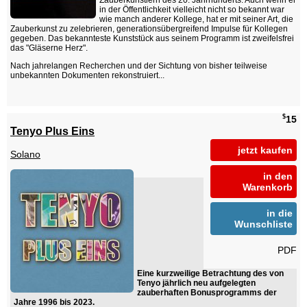
Zauberkünstlern des 20. Jahrhunderts. Auch wenn er
in der Öffentlichkeit vielleicht nicht so bekannt war
wie manch anderer Kollege, hat er mit seiner Art, die
Zauberkunst zu zelebrieren, generationsübergreifend Impulse für Kollegen
gegeben. Das bekannteste Kunststück aus seinem Programm ist zweifelsfrei
das "Gläserne Herz".
Nach jahrelangen Recherchen und der Sichtung von bisher teilweise
unbekannten Dokumenten rekonstruiert...
$
15
Tenyo Plus Eins
jetzt kaufen
Solano
in den
Warenkorb
in die
Wunschliste
PDF
Eine kurzweilige Betrachtung des von
Tenyo jährlich neu aufgelegten
zauberhaften Bonusprogramms der
Jahre 1996 bis 2023.