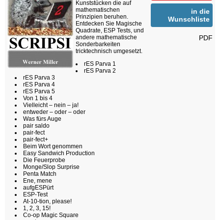
Kunststücken die auf
mathematischen
in die
Prinzipien beruhen.
Wunschliste
Entdecken Sie Magische
Quadrate, ESP Tests, und
PDF
andere mathematische
Sonderbarkeiten
tricktechnisch umgesetzt.
rES Parva 1
rES Parva 2
rES Parva 3
rES Parva 4
rES Parva 5
Von 1 bis 4
Vielleicht – nein – ja!
entweder – oder – oder
Was fürs Auge
pair saldo
pair-fect
pair-fect+
Beim Wort genommen
Easy Sandwich Production
Die Feuerprobe
Monge/Slop Surprise
Penta Match
Ene, mene
aufgESPürt
ESP-Test
At-10-tion, please!
1, 2, 3, 15!
Co-op Magic Square