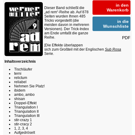
in den
Dieser Band schließt die
Warenkorb
„ad rem“-Reihe ab. Auf 878
Seiten wurden Ihnen 485
Tricks vorgestellt (die
in die
meisten davon in mehreren
Wunschliste
Versionen). Der Trick-Index
am Ende umfaßt die ganze
PDF
Reihe.
[Die Effekte überlappen
sich zum Großteil mit der Englischen
Sub Rosa
Serie.
Inhaltsverzeichnis
Tischläufer
terni
relictum
reliabel
Nehmen Sie Platz!
ibidem
ambo, ambo
shisan
Doppel-Effekt
Triangulation I
Triangulation II
Triangulation III
stir-crazy 1
stir-cracy 2
1, 2, 3, 4
Aufgedröselt