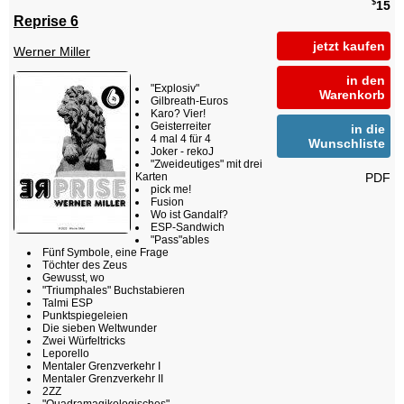
$
15
Reprise 6
jetzt kaufen
Werner Miller
in den
"Explosiv"
Warenkorb
Gilbreath-Euros
Karo? Vier!
Geisterreiter
in die
4 mal 4 für 4
Wunschliste
Joker - rekoJ
"Zweideutiges" mit drei
PDF
Karten
pick me!
Fusion
Wo ist Gandalf?
ESP-Sandwich
"Pass"ables
Fünf Symbole, eine Frage
Töchter des Zeus
Gewusst, wo
"Triumphales" Buchstabieren
Talmi ESP
Punktspiegeleien
Die sieben Weltwunder
Zwei Würfeltricks
Leporello
Mentaler Grenzverkehr I
Mentaler Grenzverkehr II
2ZZ