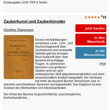
Erstausgabe 1934; PDF 4 Seiten.
$
★★★★★
15
Zauberkunst und Zauberkünstler
jetzt kaufen
Günther Dammann
in den
Dieses mit Abbildungen
Warenkorb
versehene Lese-, Lehr-, und
Nachschlagewerk über
Zauberkunst und verwandte
in die
Gebiete gibt als einziges
Wunschliste
Buch Auskunft über viele
tausend einschlägige
PDF
Fragen. In zahlreichen
kleineren und größeren
Studien wird ein sehr
umfangreicher Stoff allgemeinverständlich und doch
wissenschaftlich fundiert dargestellt. Der Verfasser
hat mehr als tausend Bücher, Broschüren usw. in
vierzehn verschiedenen Sprachen durchgearbeitet. Das Ergebnis ist eine
Auslese des Wertvollsten und Interessantesten.
Der Inhalt des Buches ist geschichtlicher, psychologischer,
bücherkundlicher,...