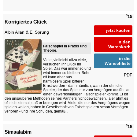
$
15
Korrigiertes Glück
jetzt kaufen
Albin Allan
&
E. Sprung
in den
Falschspiel in Praxis und
Warenkorb
Theorie.
in die
Viele, vielleicht allzu viele,
Wunschliste
versuchen ihr Glück im
Spiel. Das war immer so und
wird immer so bleiben. Sehr
PDF
oft kann aber aus
harmlosem Spiel bitterer
Ernst werden - dann nämlich, wann der ehrliche
Spieler, der das Spiel nur zum Vergnügen ausübt, an
einen gewerbsmäßigen Falschspieler kommt. Er ist
den unsauberen Methoden seines Partners nicht gewachsen, ja er ahnt es
oft nicht einmal, daß er betrogen wird. Viele, die nur des Vergnügens wegen
spielen wollen, haben in Gesellschaft von Falschspielern schon Vermögen
verloren - und ihre Schulden, gemäß...
$
15
Simsalabim