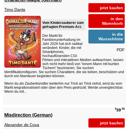
jetzt kaufen
Timo Dante
in den
Vom Kinderzauberer zum
Warenkorb
gefragten Premium-Act.
in die
Der Markt für
Wunschliste
Familienunterhaltung im
Jahr 2026 hat sich radikal
verändert. Kinder, die mit
PDF
Smartphones,
hochauflösenden CGI-
Filmen und interaktiven Medien aufwachsen, lassen
sich nicht mehr bloß von "einem Mann mit bunten
Tüchern" faszinieren. Sie suchen
Identifikationsfiguren. Sie suchen Charaktere, die sie lieben, beschützen und
durch ein Abenteuer begleiten können.
Wenn du als Zauberkünstler weiterhin nur Trick an Trick reihst, wirst du vom
Markt wegrationalisiert oder über den Preis gedrückt. Werde unvergleichbar.
Wenn du mit...
$
.50
39
Misdirection (German)
jetzt kaufen
Alexander de Cova